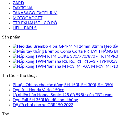
ZARD
DAYTONA
TAKASAGO EXCEL RIM
MOTOGADGET
TTR EXHAUST - CỔ PÔ
HEL - EARL'S
Sản phẩm
Heo dầ
TAY THẮNG B
Tin tức – thủ thuật
Phuộc Ohlins cho các dòng SH 150i, SH 300i, SH 350i
Dọn full Honda Vario 150cc
Lộ phiên bản Honda Sonic 125 độ 995tr của TBT team
Dọn Full SH 350i lên đồ chơi khủng
Độ đồ chơi cho xe CBR150 2022
Thẻ