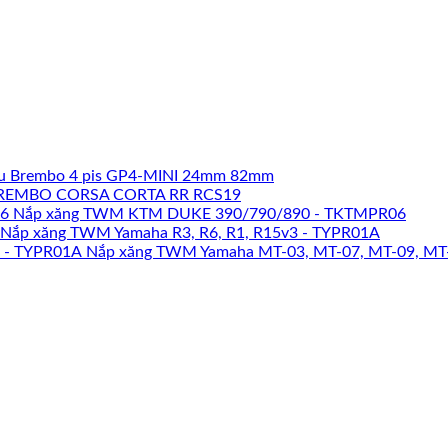
u Brembo 4 pis GP4-MINI 24mm 82mm
REMBO CORSA CORTA RR RCS19
Nắp xăng TWM KTM DUKE 390/790/890 - TKTMPR06
Nắp xăng TWM Yamaha R3, R6, R1, R15v3 - TYPR01A
Nắp xăng TWM Yamaha MT-03, MT-07, MT-09, MT