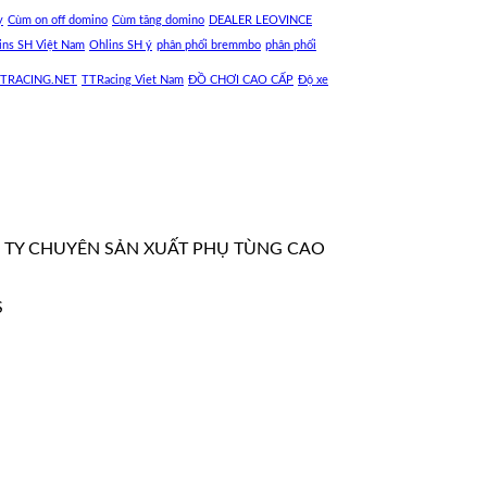
y
Cùm on off domino
Cùm tăng domino
DEALER LEOVINCE
ins SH Việt Nam
Ohlins SH ý
phân phối bremmbo
phân phối
TRACING.NET
TTRacing Viet Nam
ĐỒ CHƠI CAO CẤP
Độ xe
TY CHUYÊN SẢN XUẤT PHỤ TÙNG CAO
S