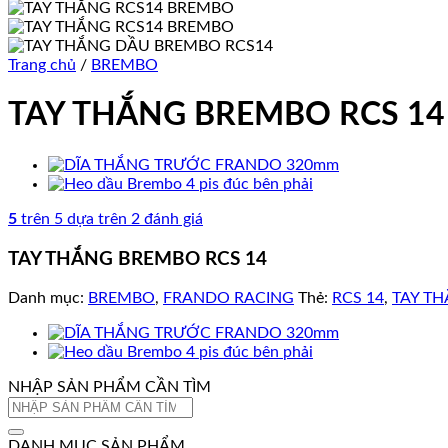
Trang chủ
/
BREMBO
TAY THẮNG BREMBO RCS 14
5
trên 5 dựa trên
2
đánh giá
TAY THẮNG BREMBO RCS 14
Danh mục:
BREMBO
,
FRANDO RACING
Thẻ:
RCS 14
,
TAY T
NHẬP SẢN PHẨM CẦN TÌM
Tìm
kiếm:
DANH MỤC SẢN PHẨM