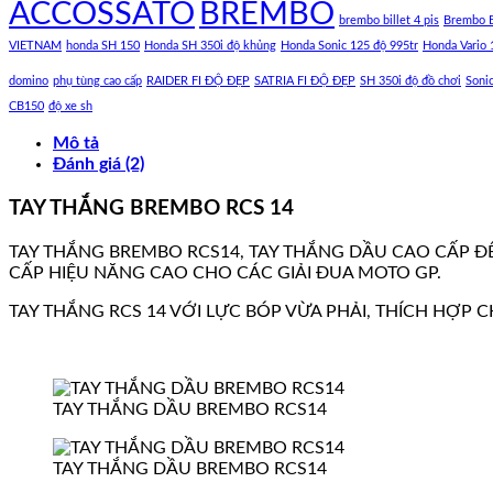
ACCOSSATO
BREMBO
brembo billet 4 pis
Brembo B
VIETNAM
honda SH 150
Honda SH 350i độ khủng
Honda Sonic 125 độ 995tr
Honda Vario 
domino
phụ tùng cao cấp
RAIDER FI ĐỘ ĐẸP
SATRIA FI ĐỘ ĐẸP
SH 350i độ đồ chơi
Soni
CB150
độ xe sh
Mô tả
Đánh giá (2)
TAY THẮNG BREMBO RCS 14
TAY THẮNG BREMBO RCS14, TAY THẮNG DẦU CAO CẤP Đ
CẤP HIỆU NĂNG CAO CHO CÁC GIẢI ĐUA MOTO GP.
TAY THẮNG RCS 14 VỚI LỰC BÓP VỪA PHẢI, THÍCH HỢP C
TAY THẮNG DẦU BREMBO RCS14
TAY THẮNG DẦU BREMBO RCS14