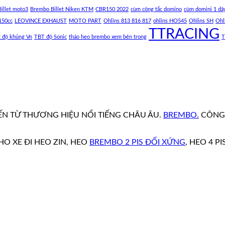
illet moto3
Brembo Billet Niken KTM
CBR150 2022
cùm công tắc domino
cùm domini 1 dâ
150cc
LEOVINCE EXHAUST
MOTO PART
Ohlins 813 816 817
ohlins HO545
Ohlins SH
Ohl
TTRACING
c độ khủng Vn
TBT độ Sonic
tháo heo brembo xem bên trong
T
ẾN TỪ THƯƠNG HIỆU NỔI TIẾNG CHÂU ÂU.
BREMBO.
CÔNG 
HO XE ĐI HEO ZIN, HEO
BREMBO 2 PIS ĐỐI XỨNG
, HEO 4 PI