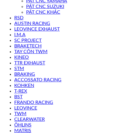
PÁT CNC YAMAHA
PÁT CNC SUZUKI
PÁT CNC KHÁC
RSD
AUSTIN RACING
LEOVINCE EXHAUST
I.M.A
SC PROJECT
BRAKETECH
TAY CÔN TWM
KINEO
TTR EXHAUST
STM
BRAKING
ACCOSSATO RACING
KOHKEN
T-REX
BST
FRANDO RACING
LEOVINCE
TWM
CLEARWATER
ÖHLINS
MATRIS