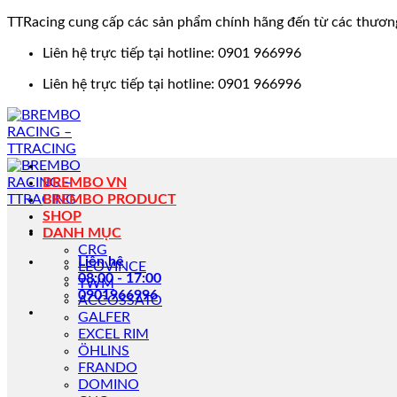
TTRacing cung cấp các sản phẩm chính hãng đến từ các thươn
Bỏ
Liên hệ trực tiếp tại hotline: 0901 966996
qua
Liên hệ trực tiếp tại hotline: 0901 966996
nội
dung
BREMBO VN
BREMBO PRODUCT
SHOP
DANH MỤC
CRG
Liên hệ
LEOVINCE
08:00 - 17:00
TWM
0901966996
ACCOSSATO
GALFER
EXCEL RIM
ÖHLINS
FRANDO
DOMINO