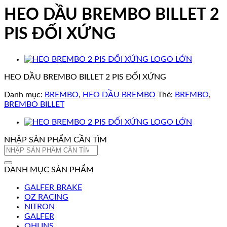
HEO DẦU BREMBO BILLET 2
PIS ĐỐI XỨNG
HEO DẦU BREMBO BILLET 2 PIS ĐỐI XỨNG
Danh mục:
BREMBO
,
HEO DẦU BREMBO
Thẻ:
BREMBO
,
BREMBO BILLET
NHẬP SẢN PHẨM CẦN TÌM
Tìm
kiếm:
DANH MỤC SẢN PHẨM
GALFER BRAKE
OZ RACING
NITRON
GALFER
OHLINS