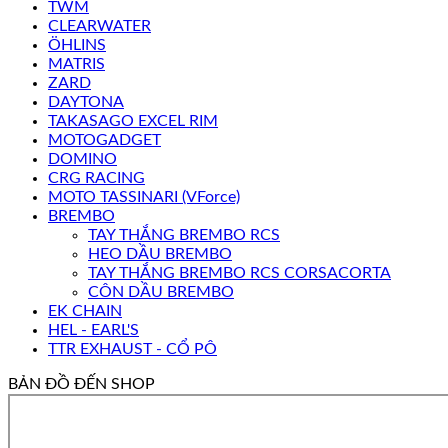
TWM
CLEARWATER
ÖHLINS
MATRIS
ZARD
DAYTONA
TAKASAGO EXCEL RIM
MOTOGADGET
DOMINO
CRG RACING
MOTO TASSINARI (VForce)
BREMBO
TAY THẮNG BREMBO RCS
HEO DẦU BREMBO
TAY THẮNG BREMBO RCS CORSACORTA
CÔN DẦU BREMBO
EK CHAIN
HEL - EARL'S
TTR EXHAUST - CỔ PÔ
BẢN ĐỒ ĐẾN SHOP