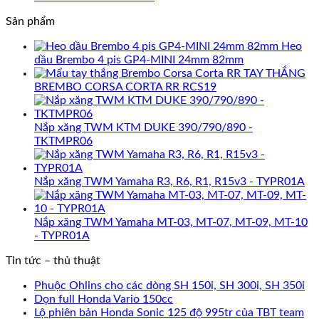
Sản phẩm
Heo
dầu Brembo 4 pis GP4-MINI 24mm 82mm
TAY THẮNG
BREMBO CORSA CORTA RR RCS19
Nắp xăng TWM KTM DUKE 390/790/890 -
TKTMPR06
Nắp xăng TWM Yamaha R3, R6, R1, R15v3 - TYPR01A
Nắp xăng TWM Yamaha MT-03, MT-07, MT-09, MT-10
- TYPR01A
Tin tức – thủ thuật
Phuộc Ohlins cho các dòng SH 150i, SH 300i, SH 350i
Dọn full Honda Vario 150cc
Lộ phiên bản Honda Sonic 125 độ 995tr của TBT team