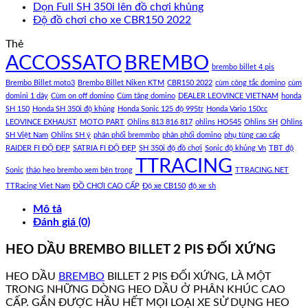
Dọn Full SH 350i lên đồ chơi khủng
Độ đồ chơi cho xe CBR150 2022
Thẻ
ACCOSSATO
BREMBO
brembo billet 4 pis
Brembo Billet moto3
Brembo Billet Niken KTM
CBR150 2022
cùm công tắc domino
cùm
domini 1 dây
Cùm on off domino
Cùm tăng domino
DEALER LEOVINCE VIETNAM
honda
SH 150
Honda SH 350i độ khủng
Honda Sonic 125 độ 995tr
Honda Vario 150cc
LEOVINCE EXHAUST
MOTO PART
Ohlins 813 816 817
ohlins HO545
Ohlins SH
Ohlins
SH Việt Nam
Ohlins SH ý
phân phối bremmbo
phân phối domino
phụ tùng cao cấp
RAIDER FI ĐỘ ĐẸP
SATRIA FI ĐỘ ĐẸP
SH 350i độ đồ chơi
Sonic độ khủng Vn
TBT độ
TTRACING
Sonic
tháo heo brembo xem bên trong
TTRACING.NET
TTRacing Viet Nam
ĐỒ CHƠI CAO CẤP
Độ xe CB150
độ xe sh
Mô tả
Đánh giá (0)
HEO DẦU BREMBO BILLET 2 PIS ĐỐI XỨNG
HEO DẦU
BREMBO
BILLET 2 PIS ĐỐI XỨNG, LÀ MỘT
TRONG NHỮNG DÒNG HEO DẦU Ở PHÂN KHÚC CAO
CẤP. GẮN ĐƯỢC HẦU HẾT MỌI LOẠI XE SỬ DỤNG HEO