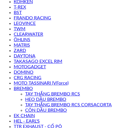
KOHKEN
T-REX
BST
FRANDO RACING
LEOVINCE
TWM
CLEARWATER
ÖHLINS
MATRIS
ZARD
DAYTONA
TAKASAGO EXCEL RIM
MOTOGADGET
DOMINO
CRG RACING
MOTO TASSINARI (VForce)
BREMBO
TAY THẮNG BREMBO RCS
HEO DẦU BREMBO
TAY THẮNG BREMBO RCS CORSACORTA
CÔN DẦU BREMBO
EK CHAIN
HEL - EARL'S
TTR EXHAUST - CỔ PÔ