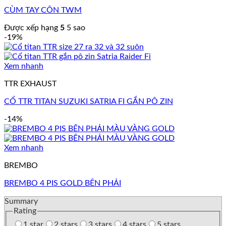
CÙM TAY CÔN TWM
Được xếp hạng
5
5 sao
-19%
Xem nhanh
TTR EXHAUST
CỔ TTR TITAN SUZUKI SATRIA FI GẮN PÔ ZIN
-14%
Xem nhanh
BREMBO
BREMBO 4 PIS GOLD BÊN PHẢI
Summary
Rating
1 star
2 stars
3 stars
4 stars
5 stars