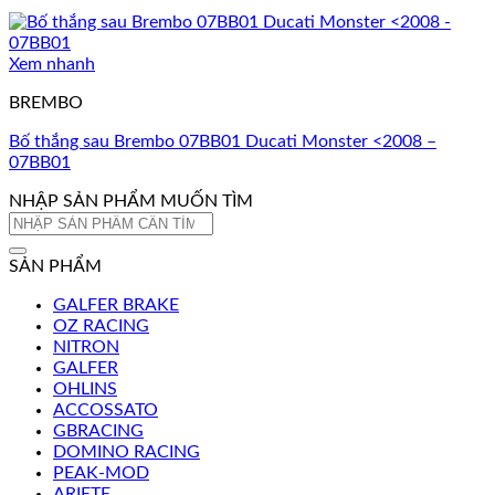
Xem nhanh
BREMBO
Bố thắng sau Brembo 07BB01 Ducati Monster <2008 –
07BB01
NHẬP SẢN PHẨM MUỐN TÌM
Tìm
kiếm:
SẢN PHẨM
GALFER BRAKE
OZ RACING
NITRON
GALFER
OHLINS
ACCOSSATO
GBRACING
DOMINO RACING
PEAK-MOD
ARIETE