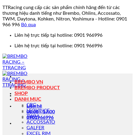
TTRacing cung cấp các sản phẩm chính hãng đến từ các
thương hiệu danh tiếng như Brembo, Ohlins, Accossato,
TWM, Daytona, Kohken, Nitron, Yoshimura - Hotline: 0901
966 996
Bỏ qua
Bỏ
Liên hệ trực tiếp tại hotline: 0901 966996
qua
Liên hệ trực tiếp tại hotline: 0901 966996
nội
dung
BREMBO VN
BREMBO PRODUCT
SHOP
DANH MỤC
CRG
Liên hệ
LEOVINCE
08:00 - 17:00
TWM
0901966996
ACCOSSATO
GALFER
EXCEL RIM