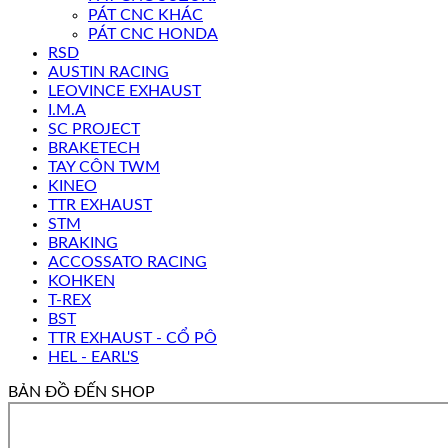
PÁT CNC KHÁC
PÁT CNC HONDA
RSD
AUSTIN RACING
LEOVINCE EXHAUST
I.M.A
SC PROJECT
BRAKETECH
TAY CÔN TWM
KINEO
TTR EXHAUST
STM
BRAKING
ACCOSSATO RACING
KOHKEN
T-REX
BST
TTR EXHAUST - CỔ PÔ
HEL - EARL'S
BẢN ĐỒ ĐẾN SHOP