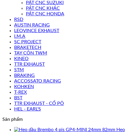
PÁT CNC SUZUKI
PÁT CNC KHÁC
PÁT CNC HONDA
RSD
AUSTIN RACING
LEOVINCE EXHAUST
I.M.A
SC PROJECT
BRAKETECH
TAY CÔN TWM
KINEO
TTR EXHAUST
STM
BRAKING
ACCOSSATO RACING
KOHKEN
T-REX
BST
TTR EXHAUST - CỔ PÔ
HEL - EARL'S
Sản phẩm
Heo