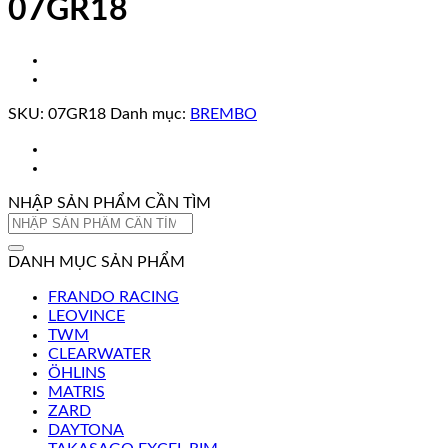
07GR18
SKU:
07GR18
Danh mục:
BREMBO
NHẬP SẢN PHẨM CẦN TÌM
Tìm
kiếm:
DANH MỤC SẢN PHẨM
FRANDO RACING
LEOVINCE
TWM
CLEARWATER
ÖHLINS
MATRIS
ZARD
DAYTONA