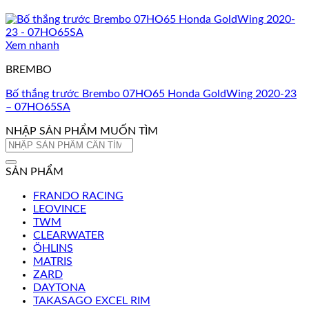
Xem nhanh
BREMBO
Bố thắng trước Brembo 07HO65 Honda GoldWing 2020-23
– 07HO65SA
NHẬP SẢN PHẨM MUỐN TÌM
Tìm
kiếm:
SẢN PHẨM
FRANDO RACING
LEOVINCE
TWM
CLEARWATER
ÖHLINS
MATRIS
ZARD
DAYTONA
TAKASAGO EXCEL RIM