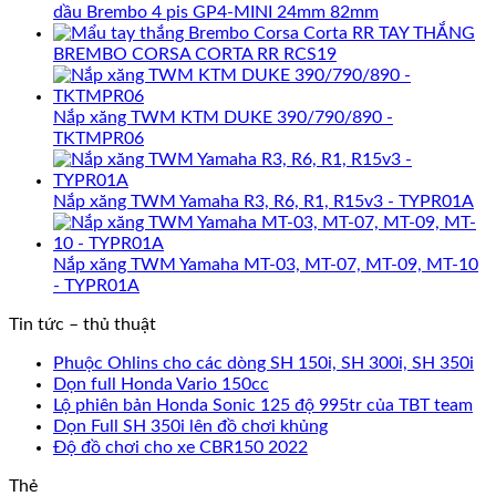
dầu Brembo 4 pis GP4-MINI 24mm 82mm
TAY THẮNG
BREMBO CORSA CORTA RR RCS19
Nắp xăng TWM KTM DUKE 390/790/890 -
TKTMPR06
Nắp xăng TWM Yamaha R3, R6, R1, R15v3 - TYPR01A
Nắp xăng TWM Yamaha MT-03, MT-07, MT-09, MT-10
- TYPR01A
Tin tức – thủ thuật
Phuộc Ohlins cho các dòng SH 150i, SH 300i, SH 350i
Dọn full Honda Vario 150cc
Lộ phiên bản Honda Sonic 125 độ 995tr của TBT team
Dọn Full SH 350i lên đồ chơi khủng
Độ đồ chơi cho xe CBR150 2022
Thẻ