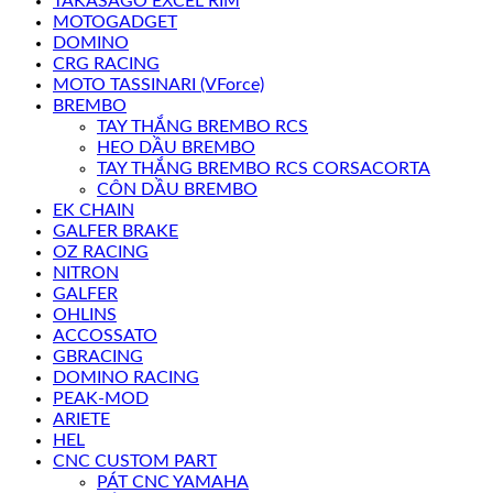
TAKASAGO EXCEL RIM
MOTOGADGET
DOMINO
CRG RACING
MOTO TASSINARI (VForce)
BREMBO
TAY THẮNG BREMBO RCS
HEO DẦU BREMBO
TAY THẮNG BREMBO RCS CORSACORTA
CÔN DẦU BREMBO
EK CHAIN
GALFER BRAKE
OZ RACING
NITRON
GALFER
OHLINS
ACCOSSATO
GBRACING
DOMINO RACING
PEAK-MOD
ARIETE
HEL
CNC CUSTOM PART
PÁT CNC YAMAHA