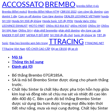
ACCOSSATO
BREMBO
brembo billet 4 pis
Brembo Billet moto3
Brembo Billet Niken KTM
CBR150 2022
cùm công tắc domino
cùm
domini 1 dây
Cùm on off domino
Cùm tăng domino
DEALER LEOVINCE VIETNAM
honda
SH 150
Honda SH 350i độ khủng
Honda Sonic 125 độ 995tr
Honda Vario 150cc
LEOVINCE EXHAUST
MOTO PART
Ohlins 813 816 817
ohlins HO545
Ohlins SH
Ohlins
SH Việt Nam
Ohlins SH ý
phân phối bremmbo
phân phối domino
phụ tùng cao cấp
RAIDER FI ĐỘ ĐẸP
SATRIA FI ĐỘ ĐẸP
SH 350i độ đồ chơi
Sonic độ khủng Vn
TBT độ
TTRACING
Sonic
tháo heo brembo xem bên trong
TTRACING.NET
TTRacing Viet Nam
ĐỒ CHƠI CAO CẤP
Độ xe CB150
độ xe sh
Mô tả
Thông tin bổ sung
Đánh giá (0)
Bố thắng Brembo 07GR18SA.
SA là mã bố Brembo Sinter được dùng cho phanh thắng
trước.
Chất liệu Sinter là chất liệu được pha trộn hỗn hợp giữa
kim loại và đồng nên sẽ chịu ma sát và nhiệt đô cao lên
đến 400 độ C. Bên cạnh đó bố thắng Brembo Sinter
được sử dụng lâu hơn được trong mọi điều kiện thời
tiết như nắng, mưa và mọi cung đường. Chất liệu Sinter