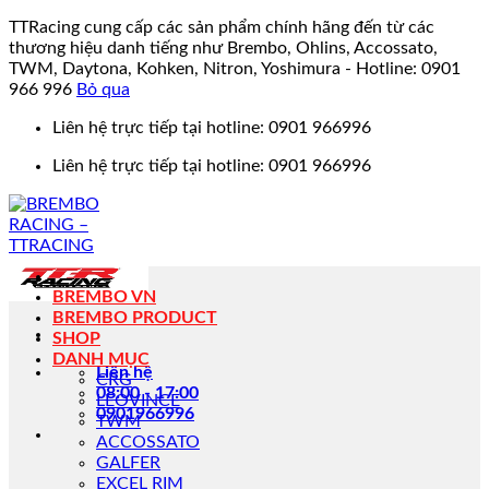
TTRacing cung cấp các sản phẩm chính hãng đến từ các
thương hiệu danh tiếng như Brembo, Ohlins, Accossato,
TWM, Daytona, Kohken, Nitron, Yoshimura - Hotline: 0901
966 996
Bỏ qua
Bỏ
Liên hệ trực tiếp tại hotline: 0901 966996
qua
Liên hệ trực tiếp tại hotline: 0901 966996
nội
dung
BREMBO VN
BREMBO PRODUCT
SHOP
DANH MỤC
Liên hệ
CRG
08:00 - 17:00
LEOVINCE
0901966996
TWM
ACCOSSATO
GALFER
EXCEL RIM