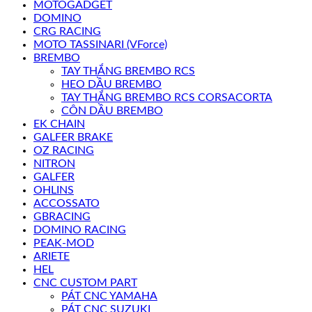
MOTOGADGET
DOMINO
CRG RACING
MOTO TASSINARI (VForce)
BREMBO
TAY THẮNG BREMBO RCS
HEO DẦU BREMBO
TAY THẮNG BREMBO RCS CORSACORTA
CÔN DẦU BREMBO
EK CHAIN
GALFER BRAKE
OZ RACING
NITRON
GALFER
OHLINS
ACCOSSATO
GBRACING
DOMINO RACING
PEAK-MOD
ARIETE
HEL
CNC CUSTOM PART
PÁT CNC YAMAHA
PÁT CNC SUZUKI