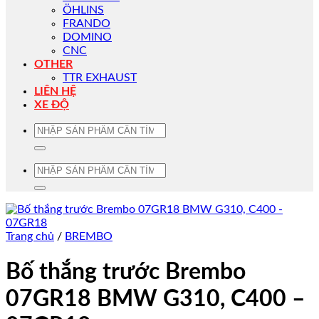
ÖHLINS
FRANDO
DOMINO
CNC
OTHER
TTR EXHAUST
LIÊN HỆ
XE ĐỘ
Tìm
kiếm:
Tìm
kiếm:
Trang chủ
/
BREMBO
Bố thắng trước Brembo
07GR18 BMW G310, C400 –