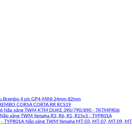
u Brembo 4 pis GP4-MINI 24mm 82mm
REMBO CORSA CORTA RR RCS19
Nắp xăng TWM KTM DUKE 390/790/890 - TKTMPR06
Nắp xăng TWM Yamaha R3, R6, R1, R15v3 - TYPR01A
Nắp xăng TWM Yamaha MT-03, MT-07, MT-09, MT