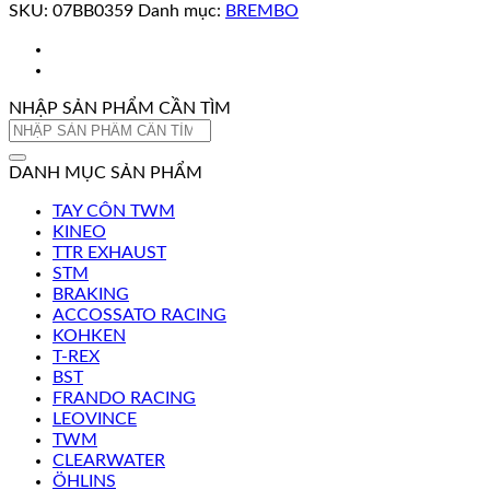
SKU:
07BB0359
Danh mục:
BREMBO
NHẬP SẢN PHẨM CẦN TÌM
Tìm
kiếm:
DANH MỤC SẢN PHẨM
TAY CÔN TWM
KINEO
TTR EXHAUST
STM
BRAKING
ACCOSSATO RACING
KOHKEN
T-REX
BST
FRANDO RACING
LEOVINCE
TWM
CLEARWATER
ÖHLINS