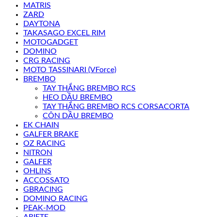
MATRIS
ZARD
DAYTONA
TAKASAGO EXCEL RIM
MOTOGADGET
DOMINO
CRG RACING
MOTO TASSINARI (VForce)
BREMBO
TAY THẮNG BREMBO RCS
HEO DẦU BREMBO
TAY THẮNG BREMBO RCS CORSACORTA
CÔN DẦU BREMBO
EK CHAIN
GALFER BRAKE
OZ RACING
NITRON
GALFER
OHLINS
ACCOSSATO
GBRACING
DOMINO RACING
PEAK-MOD
ARIETE