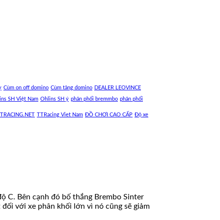
y
Cùm on off domino
Cùm tăng domino
DEALER LEOVINCE
ins SH Việt Nam
Ohlins SH ý
phân phối bremmbo
phân phối
TRACING.NET
TTRacing Viet Nam
ĐỒ CHƠI CAO CẤP
Độ xe
0 độ C. Bên cạnh đó bố thắng Brembo Sinter
 đối với xe phân khối lớn vì nó cũng sẽ giảm