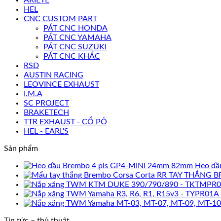
HEL
CNC CUSTOM PART
PÁT CNC HONDA
PÁT CNC YAMAHA
PÁT CNC SUZUKI
PÁT CNC KHÁC
RSD
AUSTIN RACING
LEOVINCE EXHAUST
I.M.A
SC PROJECT
BRAKETECH
TTR EXHAUST - CỔ PÔ
HEL - EARL'S
Sản phẩm
Heo dầ
TAY THẮNG B
Tin tức – thủ thuật