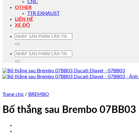
CNC
OTHER
TTR EXHAUST
LIÊN HỆ
XE ĐỘ
Tìm
kiếm:
Tìm
kiếm:
Trang chủ
/
BREMBO
Bố thắng sau Brembo 07BB03 