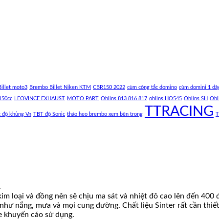
illet moto3
Brembo Billet Niken KTM
CBR150 2022
cùm công tắc domino
cùm domini 1 dâ
150cc
LEOVINCE EXHAUST
MOTO PART
Ohlins 813 816 817
ohlins HO545
Ohlins SH
Ohl
TTRACING
c độ khủng Vn
TBT độ Sonic
tháo heo brembo xem bên trong
T
.
 kim loại và đồng nên sẽ chịu ma sát và nhiệt đô cao lên đến 40
như nắng, mưa và mọi cung đường. Chất liệu Sinter rất cần thiết
e khuyến cáo sử dụng.