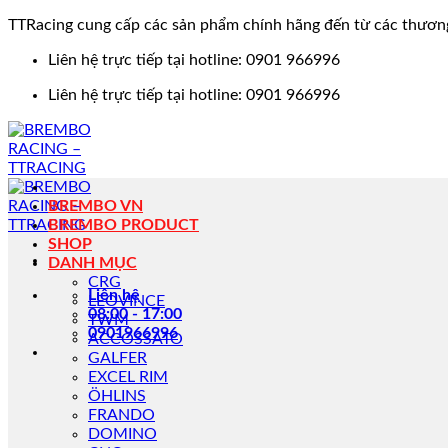
TTRacing cung cấp các sản phẩm chính hãng đến từ các thươn
Bỏ
Liên hệ trực tiếp tại hotline: 0901 966996
qua
Liên hệ trực tiếp tại hotline: 0901 966996
nội
dung
BREMBO VN
BREMBO PRODUCT
SHOP
DANH MỤC
CRG
Liên hệ
LEOVINCE
08:00 - 17:00
TWM
0901966996
ACCOSSATO
GALFER
EXCEL RIM
ÖHLINS
FRANDO
DOMINO