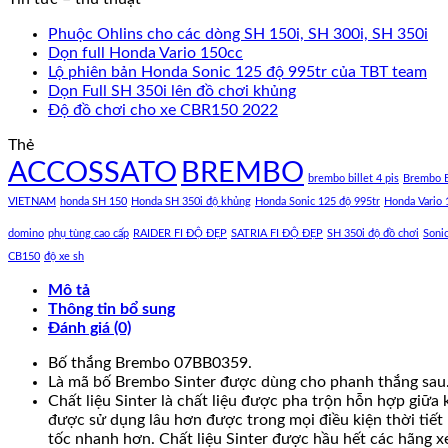
Phuộc Ohlins cho các dòng SH 150i, SH 300i, SH 350i
Dọn full Honda Vario 150cc
Lộ phiên bản Honda Sonic 125 độ 995tr của TBT team
Dọn Full SH 350i lên đồ chơi khủng
Độ đồ chơi cho xe CBR150 2022
Thẻ
ACCOSSATO
BREMBO
brembo billet 4 pis
Brembo B
VIETNAM
honda SH 150
Honda SH 350i độ khủng
Honda Sonic 125 độ 995tr
Honda Vario 
domino
phụ tùng cao cấp
RAIDER FI ĐỘ ĐẸP
SATRIA FI ĐỘ ĐẸP
SH 350i độ đồ chơi
Soni
CB150
độ xe sh
Mô tả
Thông tin bổ sung
Đánh giá (0)
Bố thắng Brembo 07BB0359.
Là mã bố Brembo Sinter được dùng cho phanh thắng sau
Chất liệu Sinter là chất liệu được pha trộn hỗn hợp giữa
được sử dụng lâu hơn được trong mọi điều kiện thời tiết 
tốc nhanh hơn. Chất liệu Sinter được hầu hết các hãng x