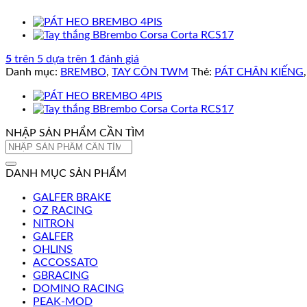
5
trên 5 dựa trên
1
đánh giá
Danh mục:
BREMBO
,
TAY CÔN TWM
Thẻ:
PÁT CHÂN KIẾNG
NHẬP SẢN PHẨM CẦN TÌM
Tìm
kiếm:
DANH MỤC SẢN PHẨM
GALFER BRAKE
OZ RACING
NITRON
GALFER
OHLINS
ACCOSSATO
GBRACING
DOMINO RACING
PEAK-MOD