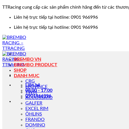
TTRacing cung cấp các sản phẩm chính hãng đến từ các thươn
Bỏ
Liên hệ trực tiếp tại hotline: 0901 966996
qua
Liên hệ trực tiếp tại hotline: 0901 966996
nội
dung
BREMBO VN
BREMBO PRODUCT
SHOP
DANH MỤC
CRG
Liên hệ
LEOVINCE
08:00 - 17:00
TWM
0901966996
ACCOSSATO
GALFER
EXCEL RIM
ÖHLINS
FRANDO
DOMINO