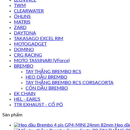
TWM
CLEARWATER
ÖHLINS
MATRIS
ZARD
DAYTONA
TAKASAGO EXCEL RIM
MOTOGADGET
DOMINO
CRG RACING
MOTO TASSINARI (VForce)
BREMBO
TAY THẮNG BREMBO RCS
HEO DẦU BREMBO
TAY THẮNG BREMBO RCS CORSACORTA
CÔN DẦU BREMBO
EK CHAIN
HEL - EARL'S
TTR EXHAUST - CỔ PÔ
Sản phẩm
Heo dầ