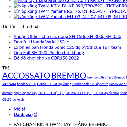
TAY THẮNG B
Tin tức – thủ thuật
Phuộc Ohlins cho các dòng SH 150i, SH 300i, SH 350i
Dọn full Honda Vario 150cc
Lộ phiên bản Honda Sonic 125 độ 995tr của TBT team
Dọn Full SH 350i lên đồ chơi khủng
Độ đồ chơi cho xe CBR150 2022
Thẻ
ACCOSSATO
BREMBO
brembo billet 4 pis
Brembo B
VIETNAM
honda SH 150
Honda SH 350i độ khủng
Honda Sonic 125 độ 995tr
Honda Vario 
domino
phụ tùng cao cấp
RAIDER FI ĐỘ ĐẸP
SATRIA FI ĐỘ ĐẸP
SH 350i độ đồ chơi
Soni
CB150
độ xe sh
Mô tả
Đánh giá (1)
PÁT CHÂN KÍNH TWM, TAY THẮNG BREMBO