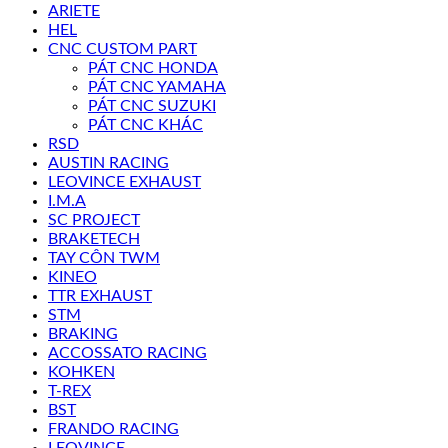
ARIETE
HEL
CNC CUSTOM PART
PÁT CNC HONDA
PÁT CNC YAMAHA
PÁT CNC SUZUKI
PÁT CNC KHÁC
RSD
AUSTIN RACING
LEOVINCE EXHAUST
I.M.A
SC PROJECT
BRAKETECH
TAY CÔN TWM
KINEO
TTR EXHAUST
STM
BRAKING
ACCOSSATO RACING
KOHKEN
T-REX
BST
FRANDO RACING
LEOVINCE