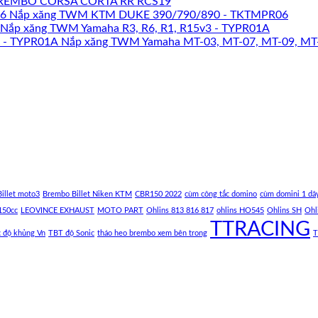
REMBO CORSA CORTA RR RCS19
Nắp xăng TWM KTM DUKE 390/790/890 - TKTMPR06
Nắp xăng TWM Yamaha R3, R6, R1, R15v3 - TYPR01A
Nắp xăng TWM Yamaha MT-03, MT-07, MT-09, MT
illet moto3
Brembo Billet Niken KTM
CBR150 2022
cùm công tắc domino
cùm domini 1 dâ
150cc
LEOVINCE EXHAUST
MOTO PART
Ohlins 813 816 817
ohlins HO545
Ohlins SH
Ohl
TTRACING
c độ khủng Vn
TBT độ Sonic
tháo heo brembo xem bên trong
T