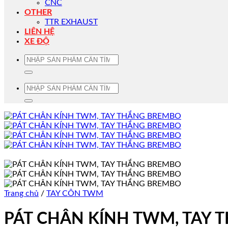
CNC
OTHER
TTR EXHAUST
LIÊN HỆ
XE ĐỘ
Tìm
kiếm:
Tìm
kiếm:
Trang chủ
/
TAY CÔN TWM
PÁT CHÂN KÍNH TWM, TAY