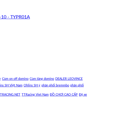
-10 - TYPR01A
y
Cùm on off domino
Cùm tăng domino
DEALER LEOVINCE
ins SH Việt Nam
Ohlins SH ý
phân phối bremmbo
phân phối
TRACING.NET
TTRacing Viet Nam
ĐỒ CHƠI CAO CẤP
Độ xe