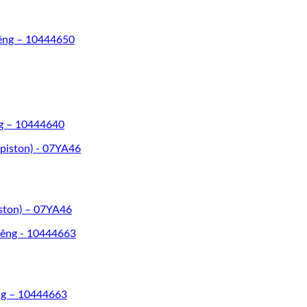
iêng – 10444650
ng – 10444640
ston) – 07YA46
ng – 10444663