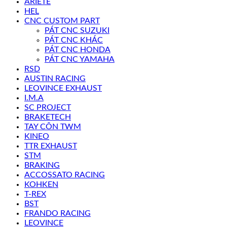
ARIETE
HEL
CNC CUSTOM PART
PÁT CNC SUZUKI
PÁT CNC KHÁC
PÁT CNC HONDA
PÁT CNC YAMAHA
RSD
AUSTIN RACING
LEOVINCE EXHAUST
I.M.A
SC PROJECT
BRAKETECH
TAY CÔN TWM
KINEO
TTR EXHAUST
STM
BRAKING
ACCOSSATO RACING
KOHKEN
T-REX
BST
FRANDO RACING
LEOVINCE