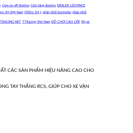
y
Cùm on off domino
Cùm tăng domino
DEALER LEOVINCE
ins SH Việt Nam
Ohlins SH ý
phân phối bremmbo
phân phối
TRACING.NET
TTRacing Viet Nam
ĐỒ CHƠI CAO CẤP
Độ xe
UẤT CÁC SẢN PHẨM HIỆU NĂNG CAO CHO
ÒNG TAY THẮNG RCS, GIÚP CHO XE VẬN