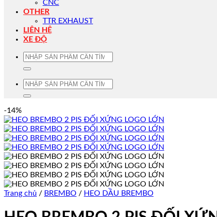
CNC
OTHER
TTR EXHAUST
LIÊN HỆ
XE ĐỘ
Tìm
kiếm:
Tìm
kiếm:
-14%
Trang chủ
/
BREMBO
/
HEO DẦU BREMBO