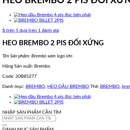
HEO BREMBO 2 PIS ĐỐI XỨ
5
trên 5 dựa trên
1
đánh giá
HEO BREMBO 2 PIS ĐỐI XỨNG
Tên Sản phẩm: Brembo xám logo lớn
Hãng Sản xuất: Brembo
Code: 20B85277
Danh mục:
BREMBO
,
HEO DẦU BREMBO
Thẻ:
BREMBO
,
bre
NHẬP SẢN PHẨM CẦN TÌM
Tìm
kiếm:
DANH MỤC SẢN PHẨM