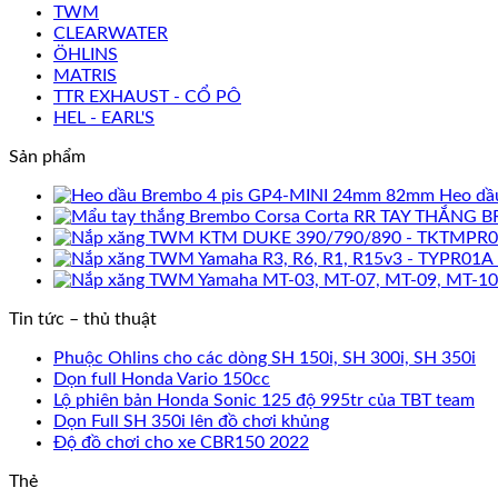
TWM
CLEARWATER
ÖHLINS
MATRIS
TTR EXHAUST - CỔ PÔ
HEL - EARL'S
Sản phẩm
Heo dầ
TAY THẮNG B
Tin tức – thủ thuật
Phuộc Ohlins cho các dòng SH 150i, SH 300i, SH 350i
Dọn full Honda Vario 150cc
Lộ phiên bản Honda Sonic 125 độ 995tr của TBT team
Dọn Full SH 350i lên đồ chơi khủng
Độ đồ chơi cho xe CBR150 2022
Thẻ