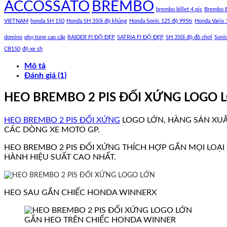
ACCOSSATO
BREMBO
brembo billet 4 pis
Brembo B
VIETNAM
honda SH 150
Honda SH 350i độ khủng
Honda Sonic 125 độ 995tr
Honda Vario 
domino
phụ tùng cao cấp
RAIDER FI ĐỘ ĐẸP
SATRIA FI ĐỘ ĐẸP
SH 350i độ đồ chơi
Soni
CB150
độ xe sh
Mô tả
Đánh giá (1)
HEO BREMBO 2 PIS ĐỐI XỨNG LOGO 
HEO BREMBO 2 PIS ĐỐI XỨNG
LOGO LỚN, HÀNG SẢN XUẤ
CÁC DÒNG XE MOTO GP.
HEO BREMBO 2 PIS ĐỐI XỨNG THÍCH HỢP GẮN MỌI LOẠI 
HÀNH HIỆU SUẤT CAO NHẤT.
HEO SAU GẮN CHIẾC HONDA WINNERX
GẮN HEO TRÊN CHIẾC HONDA WINNER