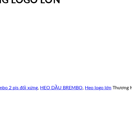
NG LOGO LỚN
mbo 2 pis đối xứng
,
HEO DẦU BREMBO
,
Heo logo lớn
Thương h