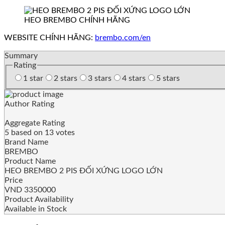
HEO BREMBO CHÍNH HÃNG
WEBSITE CHÍNH HÃNG:
brembo.com/en
Summary
Rating
1 star
2 stars
3 stars
4 stars
5 stars
Author Rating
Aggregate Rating
5
based on
13
votes
Brand Name
BREMBO
Product Name
HEO BREMBO 2 PIS ĐỐI XỨNG LOGO LỚN
Price
VND
3350000
Product Availability
Available in Stock