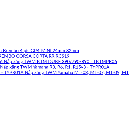
u Brembo 4 pis GP4-MINI 24mm 82mm
REMBO CORSA CORTA RR RCS19
Nắp xăng TWM KTM DUKE 390/790/890 - TKTMPR06
Nắp xăng TWM Yamaha R3, R6, R1, R15v3 - TYPR01A
Nắp xăng TWM Yamaha MT-03, MT-07, MT-09, MT