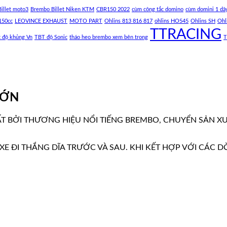
illet moto3
Brembo Billet Niken KTM
CBR150 2022
cùm công tắc domino
cùm domini 1 dâ
150cc
LEOVINCE EXHAUST
MOTO PART
Ohlins 813 816 817
ohlins HO545
Ohlins SH
Ohl
TTRACING
c độ khủng Vn
TBT độ Sonic
tháo heo brembo xem bên trong
T
LỚN
T BỞI THƯƠNG HIỆU NỔI TIẾNG BREMBO, CHUYỂN SẢN X
XE ĐI THẮNG DĨA TRƯỚC VÀ SAU. KHI KẾT HỢP VỚI CÁC D