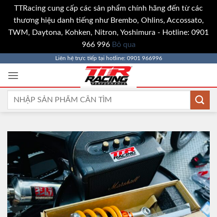
TTRacing cung cấp các sản phẩm chính hãng đến từ các
thương hiệu danh tiếng như Brembo, Ohlins, Accossato,
TWM, Daytona, Kohken, Nitron, Yoshimura - Hotline: 0901
966 996
Bỏ qua
Bỏ
Liên hệ trực tiếp tại hotline: 0901 966996
qua
nội
dung
Tìm
kiếm: