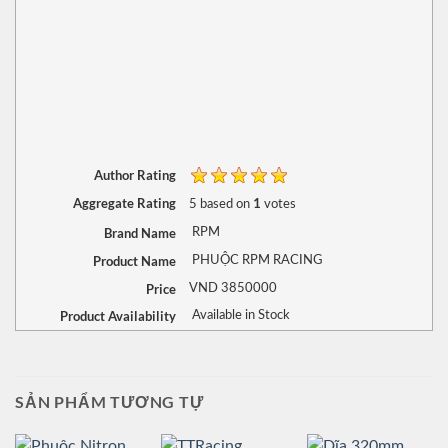
Author Rating
Aggregate Rating
1
5
based on
votes
Brand Name
RPM
Product Name
PHUỘC RPM RACING
Price
VND
3850000
Product Availability
Available in Stock
SẢN PHẨM TƯƠNG TỰ