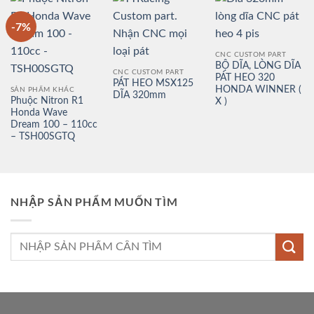
-7%
CNC CUSTOM PART
BỘ DĨA, LÒNG DĨA
CNC CUSTOM PART
PÁT HEO 320
PÁT HEO MSX125
HONDA WINNER (
SẢN PHẨM KHÁC
DĨA 320mm
Phuộc Nitron R1
X )
Honda Wave
Dream 100 – 110cc
– TSH00SGTQ
NHẬP SẢN PHẨM MUỐN TÌM
Tìm
kiếm: