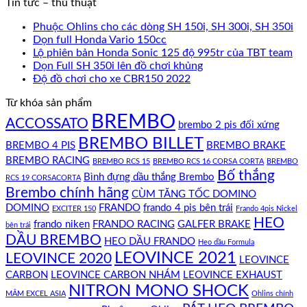
Tin tức – thủ thuật
Phuộc Ohlins cho các dòng SH 150i, SH 300i, SH 350i
Dọn full Honda Vario 150cc
Lộ phiên bản Honda Sonic 125 độ 995tr của TBT team
Dọn Full SH 350i lên đồ chơi khủng
Độ đồ chơi cho xe CBR150 2022
Từ khóa sản phẩm
BREMBO
ACCOSSATO
brembo 2 pis đối xứng
BREMBO BILLET
BREMBO 4 PIS
BREMBO BRAKE
BREMBO RACING
BREMBO RCS 15
BREMBO RCS 16 CORSA CORTA
BREMBO
Bố thắng
Bình đựng dầu thắng Brembo
RCS 19 CORSACORTA
Brembo chính hãng
CÙM TĂNG TỐC DOMINO
DOMINO
FRANDO
frando 4 pis bên trái
EXCITER 150
Frando 4pis Nickel
HEO
frando niken
FRANDO RACING
GALFER BRAKE
bên trái
DẦU BREMBO
HEO DẦU FRANDO
Heo dầu Formula
LEOVINCE 2021
LEOVINCE 2020
LEOVINCE
CARBON
LEOVINCE CARBON NHÁM
LEOVINCE EXHAUST
NITRON MONO SHOCK
MÂM EXCEL ASIA
Ohlins chính