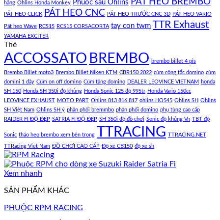
PÁT HEO BREMBO
Phuộc sau Ohlins
hãng
Ohlins Honda Monkey
PÁT HEO CNC
PÁT HEO CLICK
PÁT HEO TRƯỚC CNC 3D
PÁT HEO VARIO
TTR Exhaust
tay con twm
Pát heo Wave
RCS15
RCS15 CORSACORTA
YAMAHA EXCITER
Thẻ
ACCOSSATO
BREMBO
brembo billet 4 pis
Brembo Billet moto3
Brembo Billet Niken KTM
CBR150 2022
cùm công tắc domino
cùm
domini 1 dây
Cùm on off domino
Cùm tăng domino
DEALER LEOVINCE VIETNAM
honda
SH 150
Honda SH 350i độ khủng
Honda Sonic 125 độ 995tr
Honda Vario 150cc
LEOVINCE EXHAUST
MOTO PART
Ohlins 813 816 817
ohlins HO545
Ohlins SH
Ohlins
SH Việt Nam
Ohlins SH ý
phân phối bremmbo
phân phối domino
phụ tùng cao cấp
RAIDER FI ĐỘ ĐẸP
SATRIA FI ĐỘ ĐẸP
SH 350i độ đồ chơi
Sonic độ khủng Vn
TBT độ
TTRACING
Sonic
tháo heo brembo xem bên trong
TTRACING.NET
TTRacing Viet Nam
ĐỒ CHƠI CAO CẤP
Độ xe CB150
độ xe sh
Xem nhanh
SẢN PHẨM KHÁC
PHUỘC RPM RACING