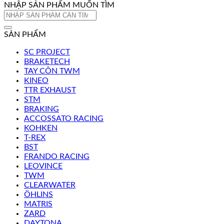
NHẬP SẢN PHẨM MUỐN TÌM
Tìm
kiếm:
SẢN PHẨM
SC PROJECT
BRAKETECH
TAY CÔN TWM
KINEO
TTR EXHAUST
STM
BRAKING
ACCOSSATO RACING
KOHKEN
T-REX
BST
FRANDO RACING
LEOVINCE
TWM
CLEARWATER
ÖHLINS
MATRIS
ZARD
DAYTONA