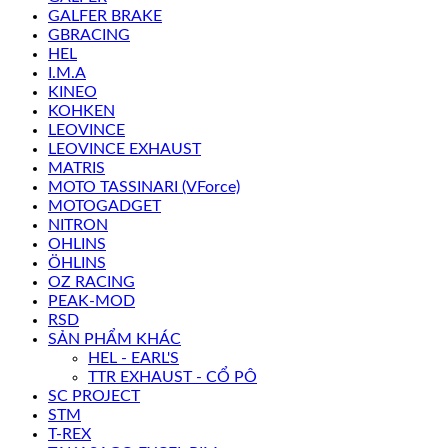
GALFER BRAKE
GBRACING
HEL
I.M.A
KINEO
KOHKEN
LEOVINCE
LEOVINCE EXHAUST
MATRIS
MOTO TASSINARI (VForce)
MOTOGADGET
NITRON
OHLINS
ÖHLINS
OZ RACING
PEAK-MOD
RSD
SẢN PHẨM KHÁC
HEL - EARL'S
TTR EXHAUST - CỔ PÔ
SC PROJECT
STM
T-REX