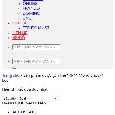
ÖHLINS
FRANDO
DOMINO
CNC
OTHER
TTR EXHAUST
LIÊN HỆ
XE ĐỘ
Tìm
kiếm:
Tìm
kiếm:
Trang chủ
/
Sản phẩm được gắn thẻ “RPM Mono Shock”
Lọc
Hiển thị kết quả duy nhất
DANH MỤC SẢN PHẨM
ACCOSSATO