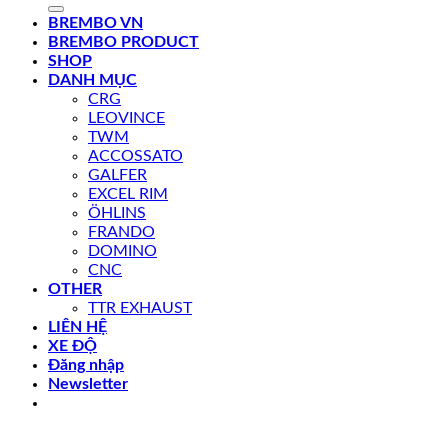
kiếm:
BREMBO VN
BREMBO PRODUCT
SHOP
DANH MỤC
CRG
LEOVINCE
TWM
ACCOSSATO
GALFER
EXCEL RIM
ÖHLINS
FRANDO
DOMINO
CNC
OTHER
TTR EXHAUST
LIÊN HỆ
XE ĐỘ
Đăng nhập
Newsletter