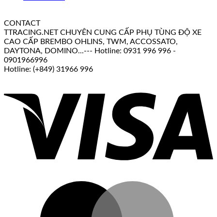
CONTACT
TTRACING.NET CHUYÊN CUNG CẤP PHỤ TÙNG ĐỘ XE
CAO CẤP BREMBO OHLINS, TWM, ACCOSSATO,
DAYTONA, DOMINO...--- Hotline: 0931 996 996 -
0901966996
Hotline: (+849) 31966 996
V
M