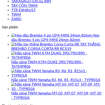
TAKASAGO EXCEL RIM
TAY CÔN TWM
TTR EXHAUST
TWM
ZARD
Sản phẩm
Heo
dầu Brembo 4 pis GP4-MINI 24mm 82mm
TAY THẮNG
BREMBO CORSA CORTA RR RCS19
Nắp xăng TWM KTM DUKE 390/790/890 -
TKTMPR06
Nắp xăng TWM Yamaha R3, R6, R1, R15v3 - TYPR01A
Nắp xăng TWM Yamaha MT-03, MT-07, MT-09, MT-10
- TYPR01A