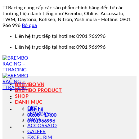
TTRacing cung cấp các sản phẩm chính hãng đến từ các
thương hiệu danh tiếng như Brembo, Ohlins, Accossato,
TWM, Daytona, Kohken, Nitron, Yoshimura - Hotline: 0901
966 996
Bỏ qua
Bỏ
Liên hệ trực tiếp tại hotline: 0901 966996
qua
Liên hệ trực tiếp tại hotline: 0901 966996
nội
dung
BREMBO VN
BREMBO PRODUCT
SHOP
DANH MỤC
CRG
Liên hệ
LEOVINCE
08:00 - 17:00
TWM
0901966996
ACCOSSATO
GALFER
EXCEL RIM