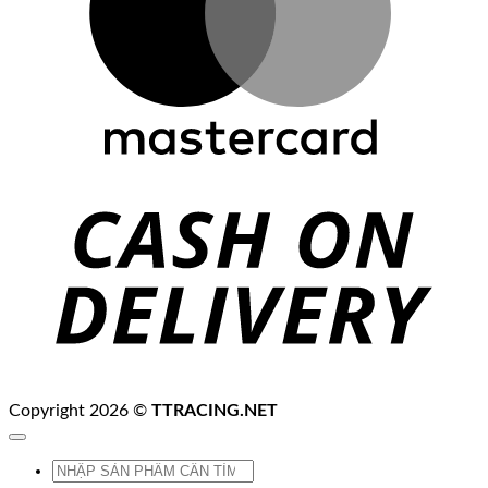
C
D
Copyright 2026 ©
TTRACING.NET
Tìm