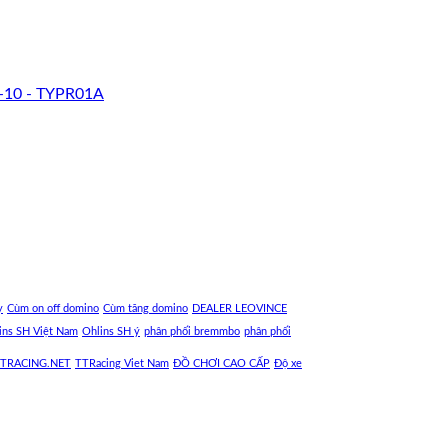
-10 - TYPR01A
y
Cùm on off domino
Cùm tăng domino
DEALER LEOVINCE
ins SH Việt Nam
Ohlins SH ý
phân phối bremmbo
phân phối
TRACING.NET
TTRacing Viet Nam
ĐỒ CHƠI CAO CẤP
Độ xe