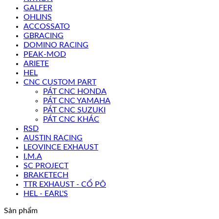
GALFER
OHLINS
ACCOSSATO
GBRACING
DOMINO RACING
PEAK-MOD
ARIETE
HEL
CNC CUSTOM PART
PÁT CNC HONDA
PÁT CNC YAMAHA
PÁT CNC SUZUKI
PÁT CNC KHÁC
RSD
AUSTIN RACING
LEOVINCE EXHAUST
I.M.A
SC PROJECT
BRAKETECH
TTR EXHAUST - CỔ PÔ
HEL - EARL'S
Sản phẩm