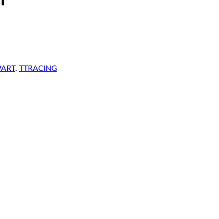
I
PART
,
TTRACING