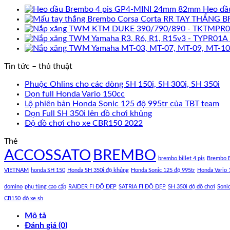
Heo dầ
TAY THẮNG B
Tin tức – thủ thuật
Phuộc Ohlins cho các dòng SH 150i, SH 300i, SH 350i
Dọn full Honda Vario 150cc
Lộ phiên bản Honda Sonic 125 độ 995tr của TBT team
Dọn Full SH 350i lên đồ chơi khủng
Độ đồ chơi cho xe CBR150 2022
Thẻ
ACCOSSATO
BREMBO
brembo billet 4 pis
Brembo B
VIETNAM
honda SH 150
Honda SH 350i độ khủng
Honda Sonic 125 độ 995tr
Honda Vario 
domino
phụ tùng cao cấp
RAIDER FI ĐỘ ĐẸP
SATRIA FI ĐỘ ĐẸP
SH 350i độ đồ chơi
Soni
CB150
độ xe sh
Mô tả
Đánh giá (0)