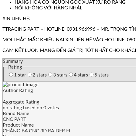
HÀNG HÓA CÓ NGUỒN GỐC XUẤT XỨ RỎ RÀNG
NÓI KHÔNG VỚI HÀNG NHÁI.
XIN LIÊN HỆ:
TTRACING PART – HOTLINE: 0931 966996 – MR. TRỌNG TÍ
MỌI THẮC MẮC KHIÊU NẠI XIN LIÊN HỆ VÀO HOTLINE: 090
CAM KẾT LUÔN MANG ĐẾN GIÁ TRỊ TỐT NHẤT CHO KHÁC
Summary
Rating
1 star
2 stars
3 stars
4 stars
5 stars
Author Rating
Aggregate Rating
no rating
based on
0
votes
Brand Name
CNC PART
Product Name
CHẢNG BA CNC 3D RAIDER FI