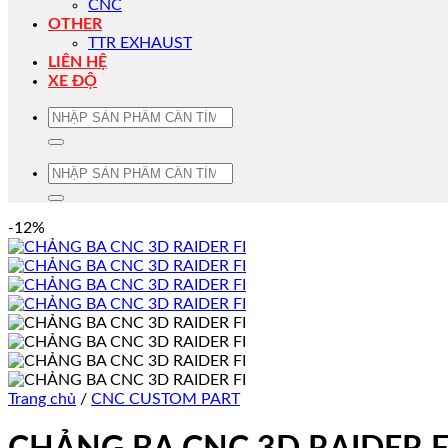
CNC
OTHER
TTR EXHAUST
LIÊN HỆ
XE ĐỘ
Tìm
kiếm:
Tìm
kiếm:
-12%
Trang chủ
/
CNC CUSTOM PART