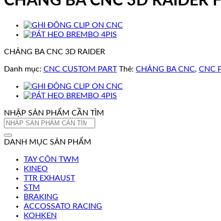
CHẢNG BA CNC 3D RAIDER F
CHẢNG BA CNC 3D RAIDER
Danh mục:
CNC CUSTOM PART
Thẻ:
CHẢNG BA CNC
,
CNC 
NHẬP SẢN PHẨM CẦN TÌM
Tìm
kiếm:
DANH MỤC SẢN PHẨM
TAY CÔN TWM
KINEO
TTR EXHAUST
STM
BRAKING
ACCOSSATO RACING
KOHKEN