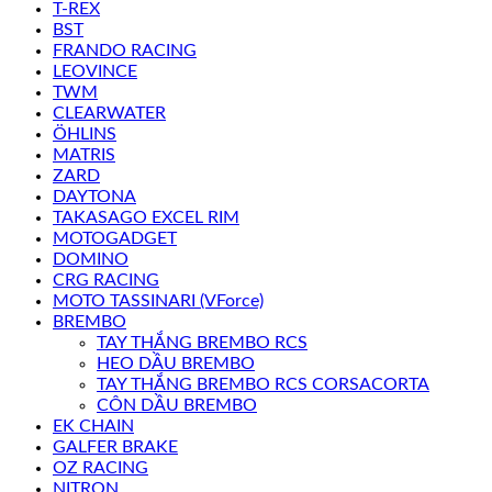
T-REX
BST
FRANDO RACING
LEOVINCE
TWM
CLEARWATER
ÖHLINS
MATRIS
ZARD
DAYTONA
TAKASAGO EXCEL RIM
MOTOGADGET
DOMINO
CRG RACING
MOTO TASSINARI (VForce)
BREMBO
TAY THẮNG BREMBO RCS
HEO DẦU BREMBO
TAY THẮNG BREMBO RCS CORSACORTA
CÔN DẦU BREMBO
EK CHAIN
GALFER BRAKE
OZ RACING
NITRON