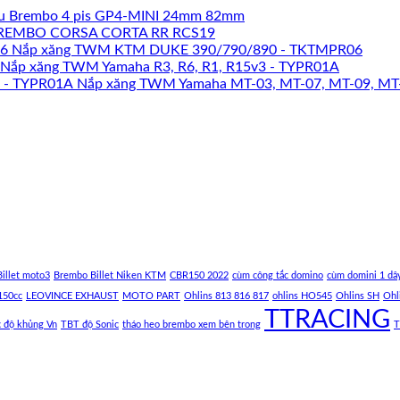
u Brembo 4 pis GP4-MINI 24mm 82mm
REMBO CORSA CORTA RR RCS19
Nắp xăng TWM KTM DUKE 390/790/890 - TKTMPR06
Nắp xăng TWM Yamaha R3, R6, R1, R15v3 - TYPR01A
Nắp xăng TWM Yamaha MT-03, MT-07, MT-09, MT
illet moto3
Brembo Billet Niken KTM
CBR150 2022
cùm công tắc domino
cùm domini 1 dâ
150cc
LEOVINCE EXHAUST
MOTO PART
Ohlins 813 816 817
ohlins HO545
Ohlins SH
Ohl
TTRACING
c độ khủng Vn
TBT độ Sonic
tháo heo brembo xem bên trong
T