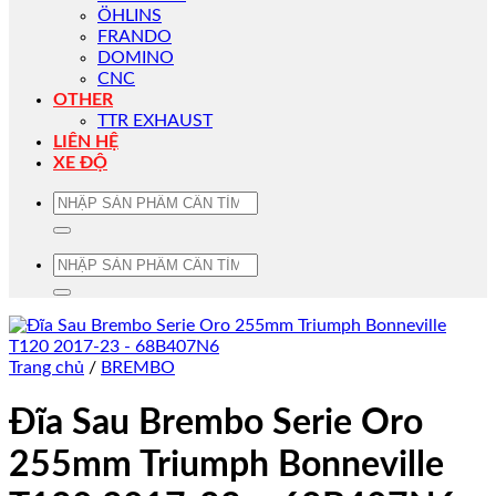
ÖHLINS
FRANDO
DOMINO
CNC
OTHER
TTR EXHAUST
LIÊN HỆ
XE ĐỘ
Tìm
kiếm:
Tìm
kiếm:
Trang chủ
/
BREMBO
Đĩa Sau Brembo Serie Oro
255mm Triumph Bonneville