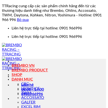
TTRacing cung cấp các sản phẩm chính hãng đến từ các
thương hiệu danh tiếng như Brembo, Ohlins, Accossato,
TWM, Daytona, Kohken, Nitron, Yoshimura - Hotline: 0901
966 996
Bỏ qua
Bỏ
Liên hệ trực tiếp tại hotline: 0901 966996
qua
Liên hệ trực tiếp tại hotline: 0901 966996
nội
dung
BREMBO VN
BREMBO PRODUCT
SHOP
DANH MỤC
CRG
Liên hệ
LEOVINCE
08:00 - 17:00
TWM
0901966996
ACCOSSATO
GALFER
EXCEL RIM