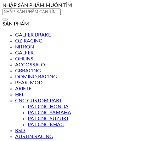
NHẬP SẢN PHẨM MUỐN TÌM
Tìm
kiếm:
SẢN PHẨM
GALFER BRAKE
OZ RACING
NITRON
GALFER
OHLINS
ACCOSSATO
GBRACING
DOMINO RACING
PEAK-MOD
ARIETE
HEL
CNC CUSTOM PART
PÁT CNC HONDA
PÁT CNC YAMAHA
PÁT CNC SUZUKI
PÁT CNC KHÁC
RSD
AUSTIN RACING