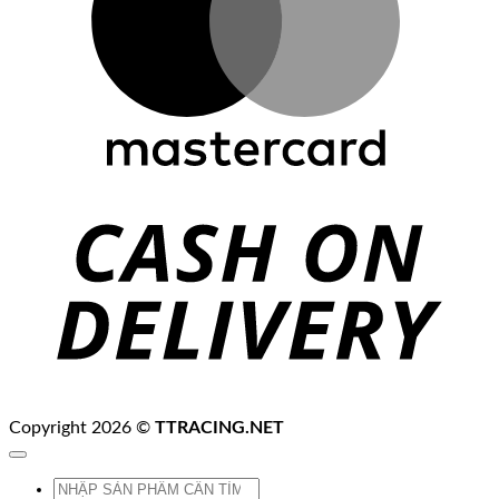
C
D
Copyright 2026 ©
TTRACING.NET
Tìm