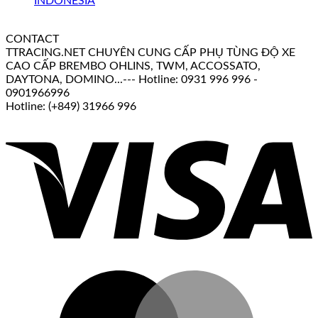
CONTACT
TTRACING.NET CHUYÊN CUNG CẤP PHỤ TÙNG ĐỘ XE
CAO CẤP BREMBO OHLINS, TWM, ACCOSSATO,
DAYTONA, DOMINO...--- Hotline: 0931 996 996 -
0901966996
Hotline: (+849) 31966 996
V
M