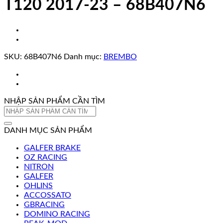
T120 2017-23 – 68B407N6
SKU:
68B407N6
Danh mục:
BREMBO
NHẬP SẢN PHẨM CẦN TÌM
Tìm
kiếm:
DANH MỤC SẢN PHẨM
GALFER BRAKE
OZ RACING
NITRON
GALFER
OHLINS
ACCOSSATO
GBRACING
DOMINO RACING