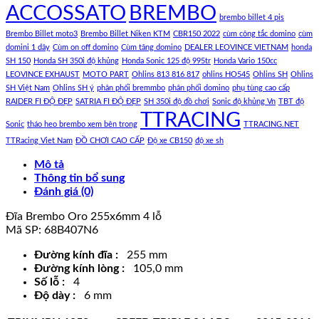
ACCOSSATO
BREMBO
brembo billet 4 pis
Brembo Billet moto3
Brembo Billet Niken KTM
CBR150 2022
cùm công tắc domino
cùm
domini 1 dây
Cùm on off domino
Cùm tăng domino
DEALER LEOVINCE VIETNAM
honda
SH 150
Honda SH 350i độ khủng
Honda Sonic 125 độ 995tr
Honda Vario 150cc
LEOVINCE EXHAUST
MOTO PART
Ohlins 813 816 817
ohlins HO545
Ohlins SH
Ohlins
SH Việt Nam
Ohlins SH ý
phân phối bremmbo
phân phối domino
phụ tùng cao cấp
RAIDER FI ĐỘ ĐẸP
SATRIA FI ĐỘ ĐẸP
SH 350i độ đồ chơi
Sonic độ khủng Vn
TBT độ
TTRACING
Sonic
tháo heo brembo xem bên trong
TTRACING.NET
TTRacing Viet Nam
ĐỒ CHƠI CAO CẤP
Độ xe CB150
độ xe sh
Mô tả
Thông tin bổ sung
Đánh giá (0)
​Đĩa Brembo Oro 255x6mm 4 lỗ
Mã SP: 68B407N6
Đường kính đĩa :
255 mm
Đường kính lòng :
105,0 mm
Số lỗ :
4
Độ dày :
6 mm