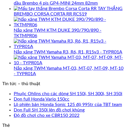
dầu Brembo 4 pis GP4-MINI 24mm 82mm
TAY THẮNG
BREMBO CORSA CORTA RR RCS19
Nắp xăng TWM KTM DUKE 390/790/890 -
TKTMPR06
Nắp xăng TWM Yamaha R3, R6, R1, R15v3 - TYPR01A
Nắp xăng TWM Yamaha MT-03, MT-07, MT-09, MT-10
- TYPR01A
Tin tức – thủ thuật
Phuộc Ohlins cho các dòng SH 150i, SH 300i, SH 350i
Dọn full Honda Vario 150cc
Lộ phiên bản Honda Sonic 125 độ 995tr của TBT team
Dọn Full SH 350i lên đồ chơi khủng
Độ đồ chơi cho xe CBR150 2022
Thẻ