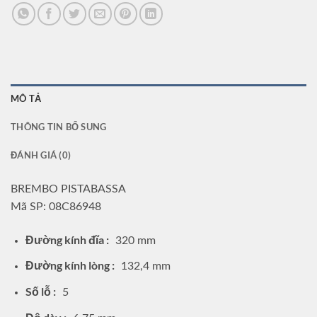
MÔ TẢ
THÔNG TIN BỔ SUNG
ĐÁNH GIÁ (0)
BREMBO PISTABASSA
Mã SP: 08C86948
Đường kính đĩa :
320 mm
Đường kính lòng :
132,4 mm
Số lỗ :
5