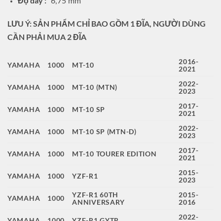
Độ dày :
6,75 mm
LƯU Ý: SẢN PHẨM CHỈ BAO GỒM 1 ĐĨA, NGƯỜI DÙNG
CẦN PHẢI MUA 2 ĐĨA
2016-
YAMAHA
1000
MT-10
2021
2022-
YAMAHA
1000
MT-10 (MTN)
2023
2017-
YAMAHA
1000
MT-10 SP
2021
2022-
YAMAHA
1000
MT-10 SP (MTN-D)
2023
2017-
YAMAHA
1000
MT-10 TOURER EDITION
2021
2015-
YAMAHA
1000
YZF-R1
2023
YZF-R1 60TH
2015-
YAMAHA
1000
ANNIVERSARY
2016
2022-
YAMAHA
1000
YZF-R1 GYTR