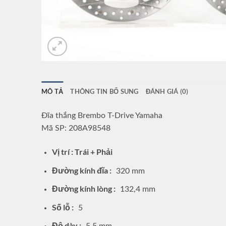
MÔ TẢ
THÔNG TIN BỔ SUNG
ĐÁNH GIÁ (0)
Đĩa thắng Brembo T-Drive Yamaha
Mã SP: 208A98548
Vị trí : Trái + Phải
Đường kính đĩa :
320 mm
Đường kính lòng :
132,4 mm
Số lỗ :
5
Độ dày :