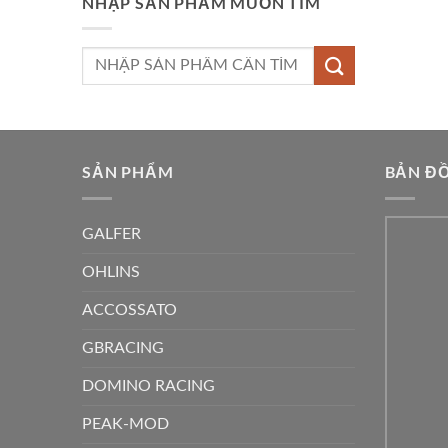
NHẬP SẢN PHẨM MUỐN TÌM
Tìm
kiếm:
SẢN PHẨM
BẢN ĐỒ
GALFER
OHLINS
ACCOSSATO
GBRACING
DOMINO RACING
PEAK-MOD