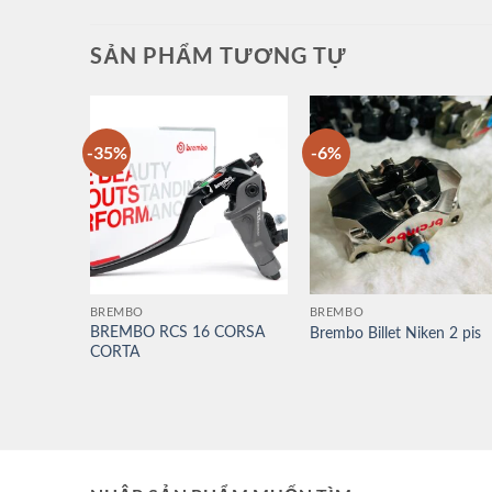
SẢN PHẨM TƯƠNG TỰ
-35%
-6%
IS ĐỐI
N
BREMBO
BREMBO
BREMBO RCS 16 CORSA
Brembo Billet Niken 2 pis
CORTA