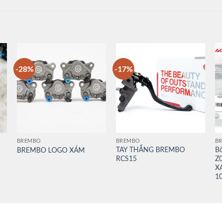
-28%
-17%
BREMBO
BREMBO
B
TAY THẮNG BREMBO
Bố
BREMBO LOGO XÁM
RCS15
Z
X
1