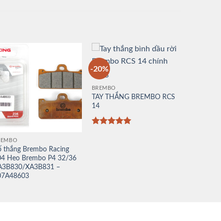
-20%
BREMBO
TAY THẮNG BREMBO RCS
14
Được xếp
hạng
5
5
REMBO
sao
 thắng Brembo Racing
04 Heo Brembo P4 32/36
A3B830/XA3B831 –
07A48603