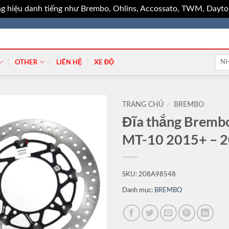
g hiệu danh tiếng như Brembo, Ohlins, Accossato, TWM, Dayton
Tìm
OTHER
LIÊN HỆ
XE ĐỘ
kiếm
TRANG CHỦ
/
BREMBO
Đĩa thắng Bremb
MT-10 2015+ – 
SKU:
208A98548
Danh mục:
BREMBO