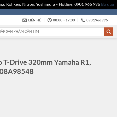
a, Kohken, Nitron, Yoshimura - Hotline: 0901 966 996
Bỏ qua
LIÊN HỆ
08:00 - 17:00
0901966996
:
o T-Drive 320mm Yamaha R1,
208A98548