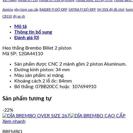
VIETNAM
honda SH 150
Honda SH 350i độ khủng
Honda Sonic 125 độ 995tr
Honda Vario 
domino
phụ tùng cao cấp
RAIDER FI ĐỘ ĐẸP
SATRIA FI ĐỘ ĐẸP
SH 350i độ đồ chơi
Soni
CB150
độ xe sh
Mô tả
Thông tin bổ sung
Đánh giá (0)
Heo thắng Brembo Billet 2 piston
Mã SP: 120A44110
Sản phẩm được CNC 2 mảnh gồm 2 piston Aluminum.
Đường kính piston: 34 mm
Màu sản phẩm: xi măng.
Khoảng cách 2 lỗ ốc: 84mm
Bố thắng: 07BB20CC hoặc 107694910
Sản phẩm tương tự
-22%
Xem nhanh
BREMBO