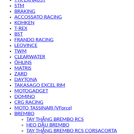
STM
BRAKING
ACCOSSATO RACING
KOHKEN
T-REX
BST
FRANDO RACING
LEOVINCE
TWM
CLEARWATER
ÖHLINS
MATRIS
ZARD
DAYTONA
TAKASAGO EXCEL RIM
MOTOGADGET
DOMINO
CRG RACING
MOTO TASSINARI (VForce)
BREMBO
TAY THẮNG BREMBO RCS
HEO DẦU BREMBO
TAY THẮNG BREMBO RCS CORSACORTA