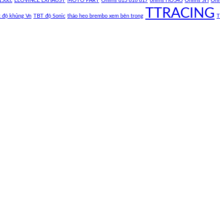
150cc
LEOVINCE EXHAUST
MOTO PART
Ohlins 813 816 817
ohlins HO545
Ohlins SH
Ohl
TTRACING
c độ khủng Vn
TBT độ Sonic
tháo heo brembo xem bên trong
T