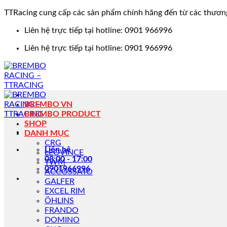
TTRacing cung cấp các sản phẩm chính hãng đến từ các thươn
Bỏ
Liên hệ trực tiếp tại hotline: 0901 966996
qua
Liên hệ trực tiếp tại hotline: 0901 966996
nội
dung
BREMBO VN
BREMBO PRODUCT
SHOP
DANH MỤC
CRG
Liên hệ
LEOVINCE
08:00 - 17:00
TWM
0901966996
ACCOSSATO
GALFER
EXCEL RIM
ÖHLINS
FRANDO
DOMINO