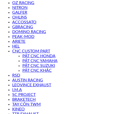
OZ RACING
NITRON
GALFER
OHLINS
ACCOSSATO
GBRACING
DOMINO RACING
PEAK-MOD
ARIETE
HEL
CNC CUSTOM PART
PÁT CNC HONDA
PÁT CNC YAMAHA
PÁT CNC SUZUKI
PÁT CNC KHÁC
RSD
AUSTIN RACING
LEOVINCE EXHAUST
I.M.A
SC PROJECT
BRAKETECH
TAY CÔN TWM
KINEO
TTR EXHAUST