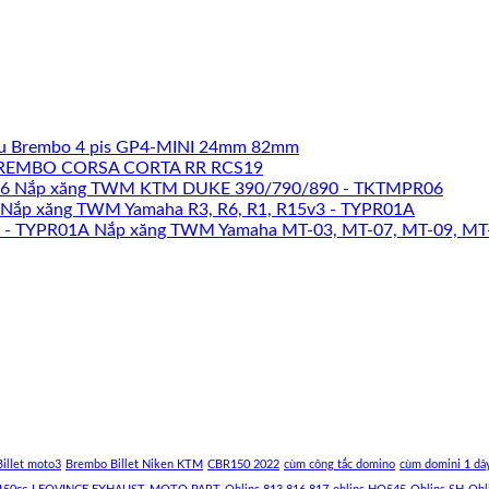
u Brembo 4 pis GP4-MINI 24mm 82mm
REMBO CORSA CORTA RR RCS19
Nắp xăng TWM KTM DUKE 390/790/890 - TKTMPR06
Nắp xăng TWM Yamaha R3, R6, R1, R15v3 - TYPR01A
Nắp xăng TWM Yamaha MT-03, MT-07, MT-09, MT
illet moto3
Brembo Billet Niken KTM
CBR150 2022
cùm công tắc domino
cùm domini 1 dâ