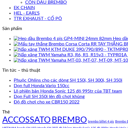
CÔN DẦU BREMBO
EK CHAIN
HEL - EARL'S
TTR EXHAUST - CỔ PÔ
Sản phẩm
Heo dầ
TAY THẮNG B
Tin tức – thủ thuật
Phuộc Ohlins cho các dòng SH 150i, SH 300i, SH 350i
Dọn full Honda Vario 150cc
Lộ phiên bản Honda Sonic 125 độ 995tr của TBT team
Dọn Full SH 350i lên đồ chơi khủng
Độ đồ chơi cho xe CBR150 2022
Thẻ
ACCOSSATO
BREMBO
brembo billet 4 pis
Brembo B