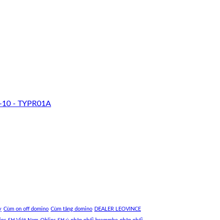
-10 - TYPR01A
y
Cùm on off domino
Cùm tăng domino
DEALER LEOVINCE