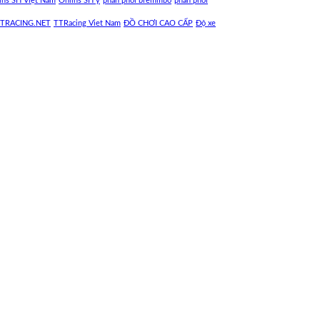
ins SH Việt Nam
Ohlins SH ý
phân phối bremmbo
phân phối
TRACING.NET
TTRacing Viet Nam
ĐỒ CHƠI CAO CẤP
Độ xe