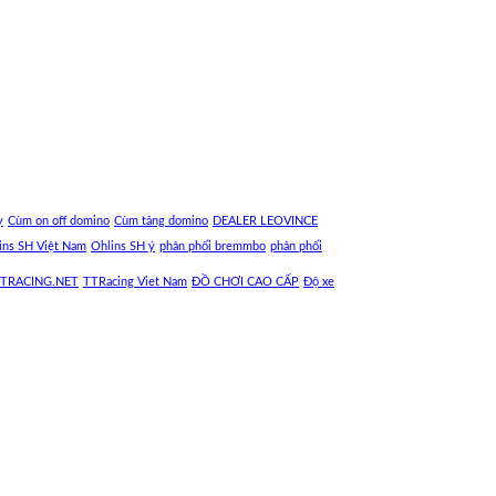
y
Cùm on off domino
Cùm tăng domino
DEALER LEOVINCE
ins SH Việt Nam
Ohlins SH ý
phân phối bremmbo
phân phối
TRACING.NET
TTRacing Viet Nam
ĐỒ CHƠI CAO CẤP
Độ xe