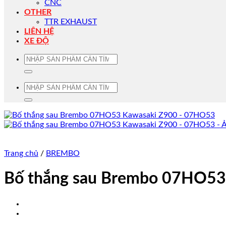
CNC
OTHER
TTR EXHAUST
LIÊN HỆ
XE ĐỘ
Tìm
kiếm:
Tìm
kiếm:
Trang chủ
/
BREMBO
Bố thắng sau Brembo 07HO53