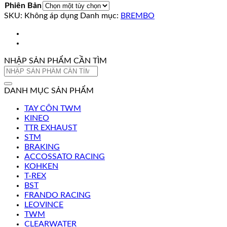
Phiên Bản
SKU:
Không áp dụng
Danh mục:
BREMBO
NHẬP SẢN PHẨM CẦN TÌM
Tìm
kiếm:
DANH MỤC SẢN PHẨM
TAY CÔN TWM
KINEO
TTR EXHAUST
STM
BRAKING
ACCOSSATO RACING
KOHKEN
T-REX
BST
FRANDO RACING
LEOVINCE
TWM
CLEARWATER