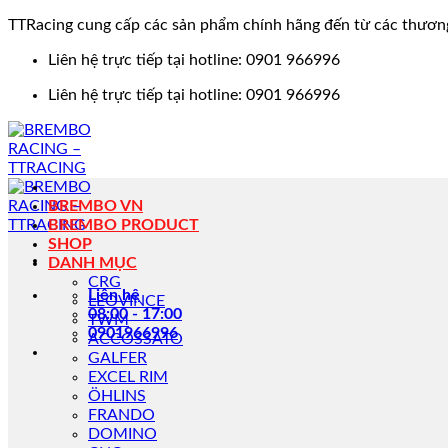
TTRacing cung cấp các sản phẩm chính hãng đến từ các thươn
Bỏ
Liên hệ trực tiếp tại hotline: 0901 966996
qua
Liên hệ trực tiếp tại hotline: 0901 966996
nội
dung
BREMBO VN
BREMBO PRODUCT
SHOP
DANH MỤC
CRG
Liên hệ
LEOVINCE
08:00 - 17:00
TWM
0901966996
ACCOSSATO
GALFER
EXCEL RIM
ÖHLINS
FRANDO
DOMINO