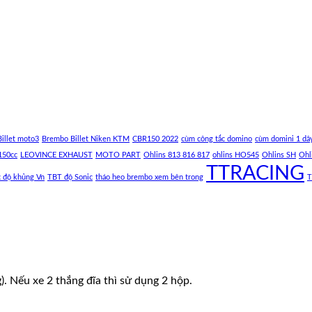
illet moto3
Brembo Billet Niken KTM
CBR150 2022
cùm công tắc domino
cùm domini 1 dâ
150cc
LEOVINCE EXHAUST
MOTO PART
Ohlins 813 816 817
ohlins HO545
Ohlins SH
Ohl
TTRACING
c độ khủng Vn
TBT độ Sonic
tháo heo brembo xem bên trong
T
. Nếu xe 2 thắng đĩa thì sử dụng 2 hộp.