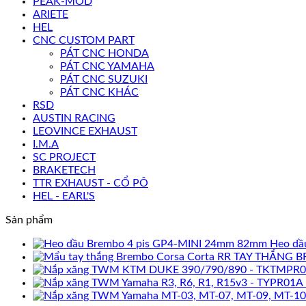
PEAK-MOD
ARIETE
HEL
CNC CUSTOM PART
PÁT CNC HONDA
PÁT CNC YAMAHA
PÁT CNC SUZUKI
PÁT CNC KHÁC
RSD
AUSTIN RACING
LEOVINCE EXHAUST
I.M.A
SC PROJECT
BRAKETECH
TTR EXHAUST - CỔ PÔ
HEL - EARL'S
Sản phẩm
Heo dầ
TAY THẮNG B