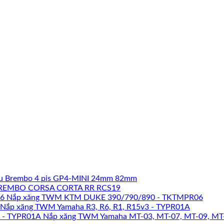
u Brembo 4 pis GP4-MINI 24mm 82mm
REMBO CORSA CORTA RR RCS19
Nắp xăng TWM KTM DUKE 390/790/890 - TKTMPR06
Nắp xăng TWM Yamaha R3, R6, R1, R15v3 - TYPR01A
Nắp xăng TWM Yamaha MT-03, MT-07, MT-09, MT