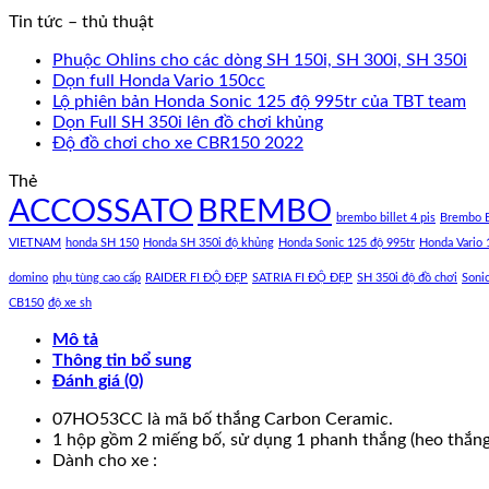
Tin tức – thủ thuật
Phuộc Ohlins cho các dòng SH 150i, SH 300i, SH 350i
Dọn full Honda Vario 150cc
Lộ phiên bản Honda Sonic 125 độ 995tr của TBT team
Dọn Full SH 350i lên đồ chơi khủng
Độ đồ chơi cho xe CBR150 2022
Thẻ
ACCOSSATO
BREMBO
brembo billet 4 pis
Brembo B
VIETNAM
honda SH 150
Honda SH 350i độ khủng
Honda Sonic 125 độ 995tr
Honda Vario 
domino
phụ tùng cao cấp
RAIDER FI ĐỘ ĐẸP
SATRIA FI ĐỘ ĐẸP
SH 350i độ đồ chơi
Soni
CB150
độ xe sh
Mô tả
Thông tin bổ sung
Đánh giá (0)
07HO53CC là mã bố thắng Carbon Ceramic.
1 hộp gồm 2 miếng bố, sử dụng 1 phanh thắng (heo thắng)
Dành cho xe :