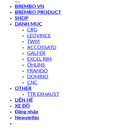
BREMBO VN
BREMBO PRODUCT
SHOP
DANH MỤC
CRG
LEOVINCE
TWM
ACCOSSATO
GALFER
EXCEL RIM
ÖHLINS
FRANDO
DOMINO
CNC
OTHER
TTR EXHAUST
LIÊN HỆ
XE ĐỘ
Đăng nhập
Newsletter