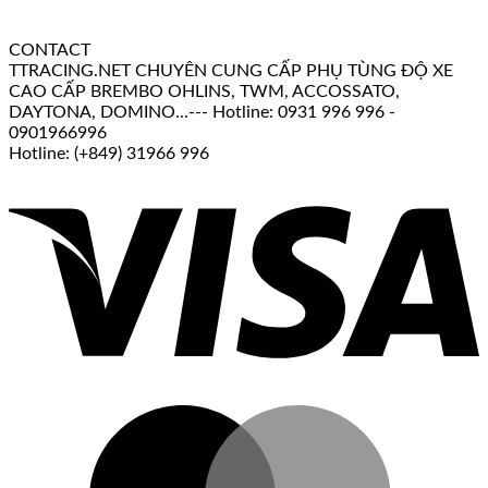
CONTACT
TTRACING.NET CHUYÊN CUNG CẤP PHỤ TÙNG ĐỘ XE
CAO CẤP BREMBO OHLINS, TWM, ACCOSSATO,
DAYTONA, DOMINO...--- Hotline: 0931 996 996 -
0901966996
Hotline: (+849) 31966 996
V
M