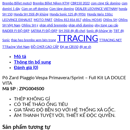
Brembo Billet moto3
Brembo Billet Niken KTM
CBR150 2022
cùm công tắc domino
cùm
domini 1 dây
Cùm on off domino
Cùm tăng domino
DEALER LEOVINCE VIETNAM
honda
SH 150
Honda SH 350i độ khủng
Honda Sonic 125 độ 995tr
Honda Vario 150cc
LEOVINCE EXHAUST
MOTO PART
Ohlins 813 816 817
ohlins HO545
Ohlins SH
Ohlins
SH Việt Nam
Ohlins SH ý
phân phối bremmbo
phân phối domino
phụ tùng cao cấp
RAIDER FI ĐỘ ĐẸP
SATRIA FI ĐỘ ĐẸP
SH 350i độ đồ chơi
Sonic độ khủng Vn
TBT độ
TTRACING
Sonic
tháo heo brembo xem bên trong
TTRACING.NET
TTRacing Viet Nam
ĐỒ CHƠI CAO CẤP
Độ xe CB150
độ xe sh
Mô tả
Thông tin bổ sung
Đánh giá (0)
Pô Zard Piaggio Vespa Primavera/Sprint – Full Kit LA DOLCE
VITA
Mã SP : ZPG004S00
THÉP KHÔNG GỈ
CÓ THỂ THÁO ỐNG TIÊU
GIA TĂNG ĐỘ BỀN SO VỚI HỆ THỐNG XẢ GỐC.
ÂM THANH TUYỆT VỜI, THIẾT KẾ ĐỘC QUYỀN.
Sản phẩm tương tự