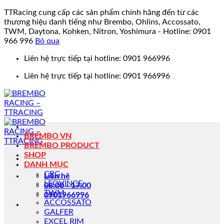
TTRacing cung cấp các sản phẩm chính hãng đến từ các
thương hiệu danh tiếng như Brembo, Ohlins, Accossato,
TWM, Daytona, Kohken, Nitron, Yoshimura - Hotline: 0901
966 996
Bỏ qua
Bỏ
Liên hệ trực tiếp tại hotline: 0901 966996
qua
Liên hệ trực tiếp tại hotline: 0901 966996
nội
dung
BREMBO VN
BREMBO PRODUCT
SHOP
DANH MỤC
CRG
Liên hệ
LEOVINCE
08:00 - 17:00
TWM
0901966996
ACCOSSATO
GALFER
EXCEL RIM