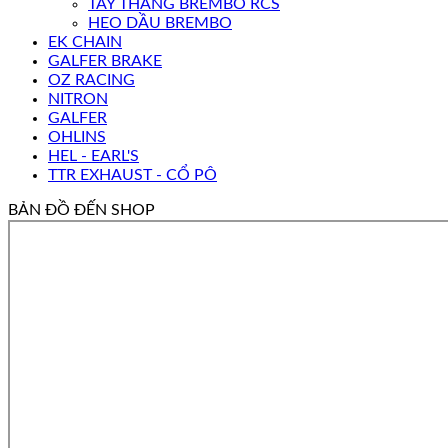
TAY THẮNG BREMBO RCS
HEO DẦU BREMBO
EK CHAIN
GALFER BRAKE
OZ RACING
NITRON
GALFER
OHLINS
HEL - EARL'S
TTR EXHAUST - CỔ PÔ
BẢN ĐỒ ĐẾN SHOP