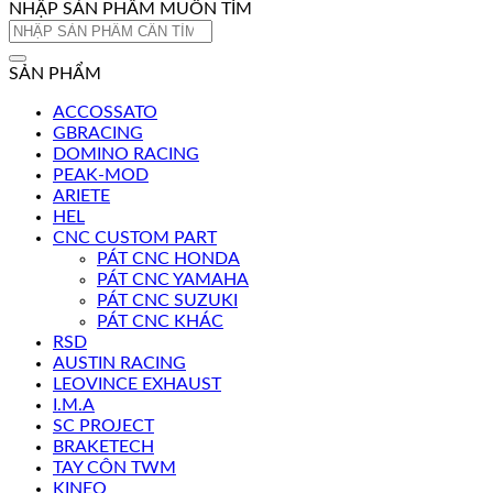
NHẬP SẢN PHẨM MUỐN TÌM
Tìm
kiếm:
SẢN PHẨM
ACCOSSATO
GBRACING
DOMINO RACING
PEAK-MOD
ARIETE
HEL
CNC CUSTOM PART
PÁT CNC HONDA
PÁT CNC YAMAHA
PÁT CNC SUZUKI
PÁT CNC KHÁC
RSD
AUSTIN RACING
LEOVINCE EXHAUST
I.M.A
SC PROJECT
BRAKETECH
TAY CÔN TWM
KINEO