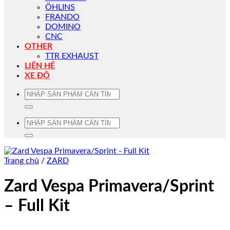
ÖHLINS
FRANDO
DOMINO
CNC
OTHER
TTR EXHAUST
LIÊN HỆ
XE ĐỘ
Tìm
kiếm:
Tìm
kiếm:
Trang chủ
/
ZARD
Zard Vespa Primavera/Sprint
– Full Kit