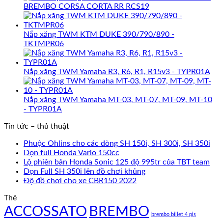
BREMBO CORSA CORTA RR RCS19
Nắp xăng TWM KTM DUKE 390/790/890 -
TKTMPR06
Nắp xăng TWM Yamaha R3, R6, R1, R15v3 - TYPR01A
Nắp xăng TWM Yamaha MT-03, MT-07, MT-09, MT-10
- TYPR01A
Tin tức – thủ thuật
Phuộc Ohlins cho các dòng SH 150i, SH 300i, SH 350i
Dọn full Honda Vario 150cc
Lộ phiên bản Honda Sonic 125 độ 995tr của TBT team
Dọn Full SH 350i lên đồ chơi khủng
Độ đồ chơi cho xe CBR150 2022
Thẻ
ACCOSSATO
BREMBO
brembo billet 4 pis