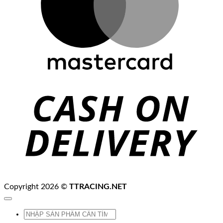
C
D
Copyright 2026 ©
TTRACING.NET
Tìm
kiếm: