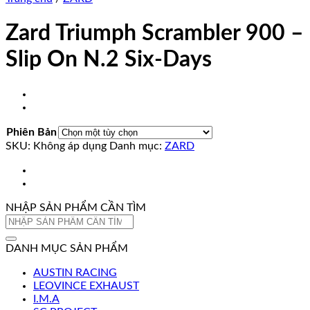
Zard Triumph Scrambler 900 –
Slip On N.2 Six-Days
Phiên Bản
SKU:
Không áp dụng
Danh mục:
ZARD
NHẬP SẢN PHẨM CẦN TÌM
Tìm
kiếm:
DANH MỤC SẢN PHẨM
AUSTIN RACING
LEOVINCE EXHAUST
I.M.A