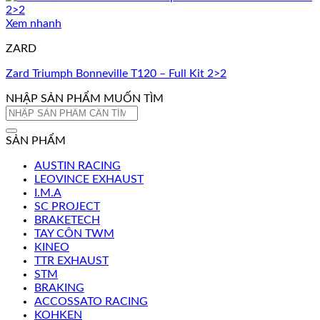
Xem nhanh
ZARD
Zard Triumph Bonneville T120 – Full Kit 2>2
NHẬP SẢN PHẨM MUỐN TÌM
Tìm
kiếm:
SẢN PHẨM
AUSTIN RACING
LEOVINCE EXHAUST
I.M.A
SC PROJECT
BRAKETECH
TAY CÔN TWM
KINEO
TTR EXHAUST
STM
BRAKING
ACCOSSATO RACING
KOHKEN