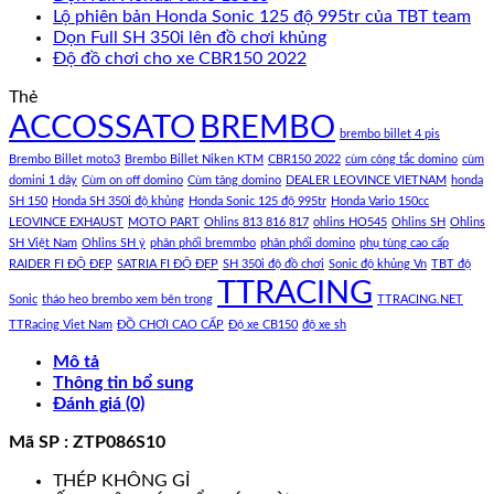
Lộ phiên bản Honda Sonic 125 độ 995tr của TBT team
Dọn Full SH 350i lên đồ chơi khủng
Độ đồ chơi cho xe CBR150 2022
Thẻ
ACCOSSATO
BREMBO
brembo billet 4 pis
Brembo Billet moto3
Brembo Billet Niken KTM
CBR150 2022
cùm công tắc domino
cùm
domini 1 dây
Cùm on off domino
Cùm tăng domino
DEALER LEOVINCE VIETNAM
honda
SH 150
Honda SH 350i độ khủng
Honda Sonic 125 độ 995tr
Honda Vario 150cc
LEOVINCE EXHAUST
MOTO PART
Ohlins 813 816 817
ohlins HO545
Ohlins SH
Ohlins
SH Việt Nam
Ohlins SH ý
phân phối bremmbo
phân phối domino
phụ tùng cao cấp
RAIDER FI ĐỘ ĐẸP
SATRIA FI ĐỘ ĐẸP
SH 350i độ đồ chơi
Sonic độ khủng Vn
TBT độ
TTRACING
Sonic
tháo heo brembo xem bên trong
TTRACING.NET
TTRacing Viet Nam
ĐỒ CHƠI CAO CẤP
Độ xe CB150
độ xe sh
Mô tả
Thông tin bổ sung
Đánh giá (0)
Mã SP : ZTP086S10
THÉP KHÔNG GỈ