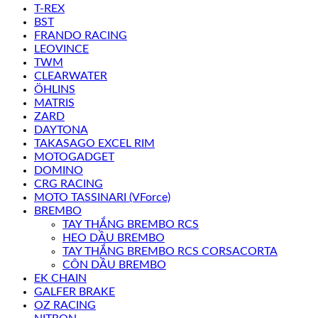
T-REX
BST
FRANDO RACING
LEOVINCE
TWM
CLEARWATER
ÖHLINS
MATRIS
ZARD
DAYTONA
TAKASAGO EXCEL RIM
MOTOGADGET
DOMINO
CRG RACING
MOTO TASSINARI (VForce)
BREMBO
TAY THẮNG BREMBO RCS
HEO DẦU BREMBO
TAY THẮNG BREMBO RCS CORSACORTA
CÔN DẦU BREMBO
EK CHAIN
GALFER BRAKE
OZ RACING