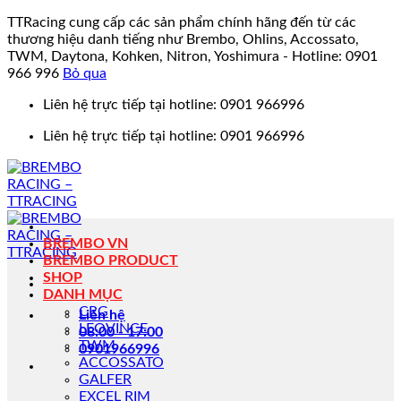
TTRacing cung cấp các sản phẩm chính hãng đến từ các
thương hiệu danh tiếng như Brembo, Ohlins, Accossato,
TWM, Daytona, Kohken, Nitron, Yoshimura - Hotline: 0901
966 996
Bỏ qua
Bỏ
Liên hệ trực tiếp tại hotline: 0901 966996
qua
Liên hệ trực tiếp tại hotline: 0901 966996
nội
dung
BREMBO VN
BREMBO PRODUCT
SHOP
DANH MỤC
CRG
Liên hệ
LEOVINCE
08:00 - 17:00
TWM
0901966996
ACCOSSATO
GALFER
EXCEL RIM