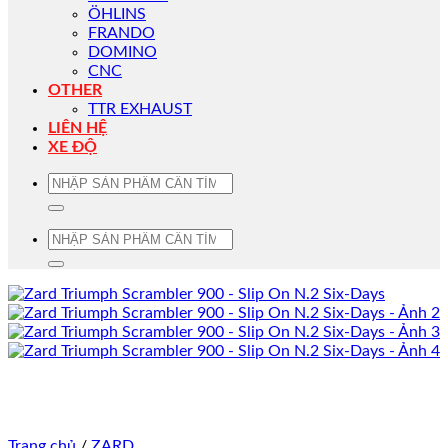
ÖHLINS
FRANDO
DOMINO
CNC
OTHER
TTR EXHAUST
LIÊN HỆ
XE ĐỘ
Tìm
kiếm:
Tìm
kiếm:
Trang chủ
/
ZARD