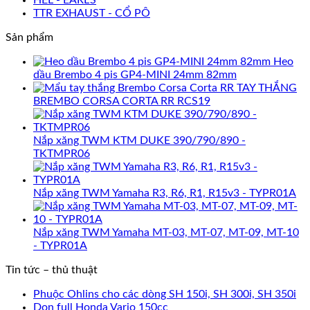
TTR EXHAUST - CỔ PÔ
Sản phẩm
Heo
dầu Brembo 4 pis GP4-MINI 24mm 82mm
TAY THẮNG
BREMBO CORSA CORTA RR RCS19
Nắp xăng TWM KTM DUKE 390/790/890 -
TKTMPR06
Nắp xăng TWM Yamaha R3, R6, R1, R15v3 - TYPR01A
Nắp xăng TWM Yamaha MT-03, MT-07, MT-09, MT-10
- TYPR01A
Tin tức – thủ thuật
Phuộc Ohlins cho các dòng SH 150i, SH 300i, SH 350i
Dọn full Honda Vario 150cc