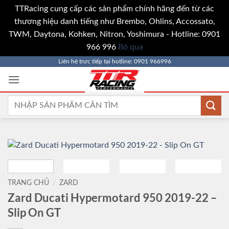
TTRacing cung cấp các sản phẩm chính hãng đến từ các
thương hiệu danh tiếng như Brembo, Ohlins, Accossato,
TWM, Daytona, Kohken, Nitron, Yoshimura - Hotline: 0901
966 996
Bỏ qua
Bỏ
Liên hệ trực tiếp tại hotline: 0901 966996
qua
nội
dung
Tìm
kiếm:
TRANG CHỦ
/
ZARD
Zard Ducati Hypermotard 950 2019-22 –
Slip On GT