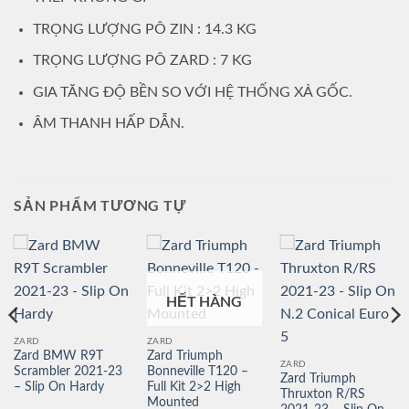
TRỌNG LƯỢNG PÔ ZIN : 14.3 KG
TRỌNG LƯỢNG PÔ ZARD : 7 KG
GIA TĂNG ĐỘ BỀN SO VỚI HỆ THỐNG XẢ GỐC.
ÂM THANH HẤP DẪN.
SẢN PHẨM TƯƠNG TỰ
HẾT HÀNG
ZARD
ZARD
Zard BMW R9T
Zard Triumph
ZARD
Scrambler 2021-23
Bonneville T120 –
Zard Triumph
– Slip On Hardy
Full Kit 2>2 High
Thruxton R/RS
Mounted