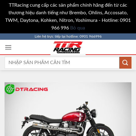
TTRacing cung cấp các sản phẩm chính hãng đến từ các
thương hiệu danh tiếng như Brembo, Ohlins, Accossato,
TWM, Daytona, Kohken, Nitron, Yoshimura - Hotline: 0901
966 996
Bỏ qua
Bỏ
Liên hệ trực tiếp tại hotline: 0901 966996
qua
nội
dung
Tìm
kiếm: