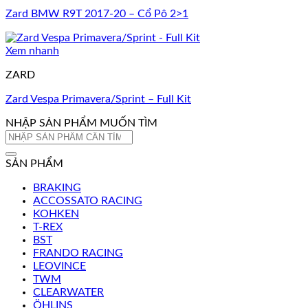
Zard BMW R9T 2017-20 – Cổ Pô 2>1
Xem nhanh
ZARD
Zard Vespa Primavera/Sprint – Full Kit
NHẬP SẢN PHẨM MUỐN TÌM
Tìm
kiếm:
SẢN PHẨM
BRAKING
ACCOSSATO RACING
KOHKEN
T-REX
BST
FRANDO RACING
LEOVINCE
TWM
CLEARWATER
ÖHLINS