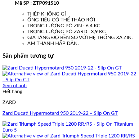
Mã SP : ZTP091S10
THÉP KHÔNG GỈ
ỐNG TIÊU CÓ THỂ THÁO RỜI
TRỌNG LƯỢNG PÔ ZIN : 6,4 KG
TRỌNG LƯỢNG PÔ ZARD : 3,9 KG
GIA TĂNG ĐỘ BỀN SO VỚI HỆ THỐNG XẢ ZIN.
ÂM THANH HẤP DẪN.
Sản phẩm tương tự
Xem nhanh
Hết hàng
ZARD
Zard Ducati Hypermotard 950 2019-22 – Slip On GT