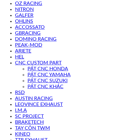
OZ RACING
NITRON
GALFER
OHLINS
ACCOSSATO
GBRACING
DOMINO RACING
PEAK-MOD
ARIETE
HEL
CNC CUSTOM PART
PÁT CNC HONDA
PÁT CNC YAMAHA
PÁT CNC SUZUKI
PÁT CNC KHÁC
RSD
AUSTIN RACING
LEOVINCE EXHAUST
I.M.A
SC PROJECT
BRAKETECH
TAY CÔN TWM
KINEO
TTR EXHAUST