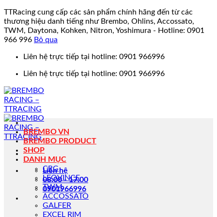
TTRacing cung cấp các sản phẩm chính hãng đến từ các
thương hiệu danh tiếng như Brembo, Ohlins, Accossato,
TWM, Daytona, Kohken, Nitron, Yoshimura - Hotline: 0901
966 996
Bỏ qua
Bỏ
Liên hệ trực tiếp tại hotline: 0901 966996
qua
Liên hệ trực tiếp tại hotline: 0901 966996
nội
dung
BREMBO VN
BREMBO PRODUCT
SHOP
DANH MỤC
CRG
Liên hệ
LEOVINCE
08:00 - 17:00
TWM
0901966996
ACCOSSATO
GALFER
EXCEL RIM