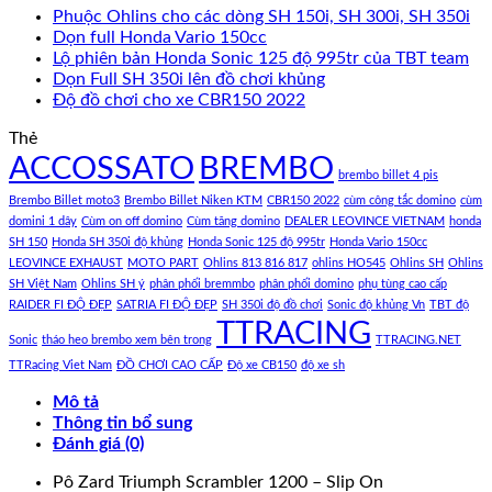
Phuộc Ohlins cho các dòng SH 150i, SH 300i, SH 350i
Dọn full Honda Vario 150cc
Lộ phiên bản Honda Sonic 125 độ 995tr của TBT team
Dọn Full SH 350i lên đồ chơi khủng
Độ đồ chơi cho xe CBR150 2022
Thẻ
ACCOSSATO
BREMBO
brembo billet 4 pis
Brembo Billet moto3
Brembo Billet Niken KTM
CBR150 2022
cùm công tắc domino
cùm
domini 1 dây
Cùm on off domino
Cùm tăng domino
DEALER LEOVINCE VIETNAM
honda
SH 150
Honda SH 350i độ khủng
Honda Sonic 125 độ 995tr
Honda Vario 150cc
LEOVINCE EXHAUST
MOTO PART
Ohlins 813 816 817
ohlins HO545
Ohlins SH
Ohlins
SH Việt Nam
Ohlins SH ý
phân phối bremmbo
phân phối domino
phụ tùng cao cấp
RAIDER FI ĐỘ ĐẸP
SATRIA FI ĐỘ ĐẸP
SH 350i độ đồ chơi
Sonic độ khủng Vn
TBT độ
TTRACING
Sonic
tháo heo brembo xem bên trong
TTRACING.NET
TTRacing Viet Nam
ĐỒ CHƠI CAO CẤP
Độ xe CB150
độ xe sh
Mô tả
Thông tin bổ sung
Đánh giá (0)
Pô Zard Triumph Scrambler 1200 – Slip On