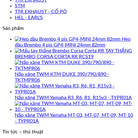
STM
TTR EXHAUST - CỔ PÔ
HEL - EARL'S
Sản phẩm
Heo
dầu Brembo 4 pis GP4-MINI 24mm 82mm
TAY THẮNG
BREMBO CORSA CORTA RR RCS19
Nắp xăng TWM KTM DUKE 390/790/890 -
TKTMPR06
Nắp xăng TWM Yamaha R3, R6, R1, R15v3 - TYPR01A
Nắp xăng TWM Yamaha MT-03, MT-07, MT-09, MT-10
- TYPR01A
Tin tức – thủ thuật