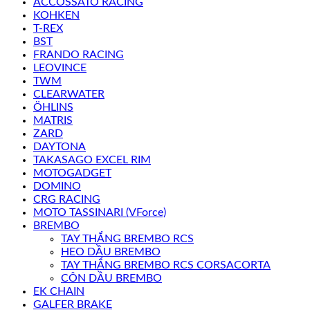
ACCOSSATO RACING
KOHKEN
T-REX
BST
FRANDO RACING
LEOVINCE
TWM
CLEARWATER
ÖHLINS
MATRIS
ZARD
DAYTONA
TAKASAGO EXCEL RIM
MOTOGADGET
DOMINO
CRG RACING
MOTO TASSINARI (VForce)
BREMBO
TAY THẮNG BREMBO RCS
HEO DẦU BREMBO
TAY THẮNG BREMBO RCS CORSACORTA
CÔN DẦU BREMBO
EK CHAIN
GALFER BRAKE