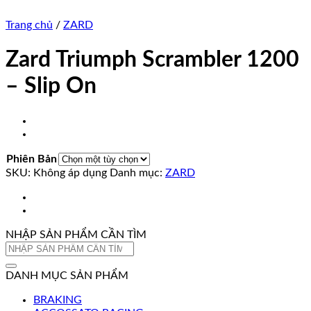
Trang chủ
/
ZARD
Zard Triumph Scrambler 1200
– Slip On
Phiên Bản
SKU:
Không áp dụng
Danh mục:
ZARD
NHẬP SẢN PHẨM CẦN TÌM
Tìm
kiếm:
DANH MỤC SẢN PHẨM
BRAKING