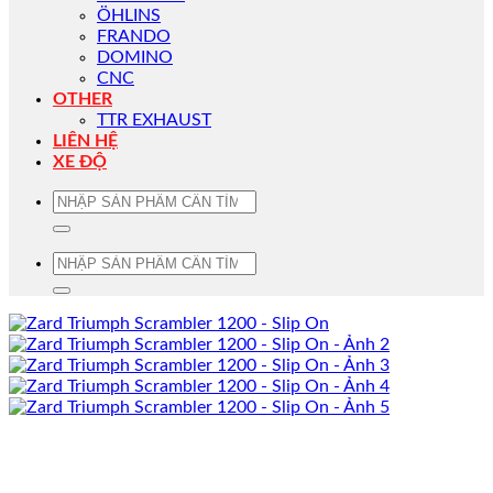
ÖHLINS
FRANDO
DOMINO
CNC
OTHER
TTR EXHAUST
LIÊN HỆ
XE ĐỘ
Tìm
kiếm:
Tìm
kiếm: