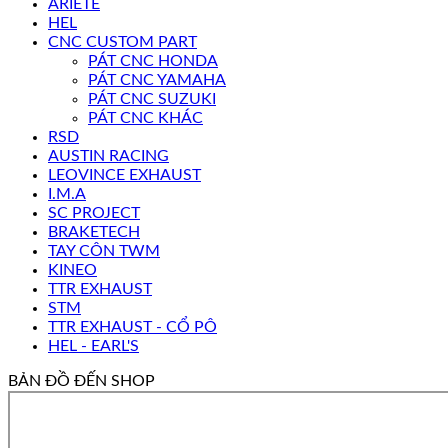
ARIETE
HEL
CNC CUSTOM PART
PÁT CNC HONDA
PÁT CNC YAMAHA
PÁT CNC SUZUKI
PÁT CNC KHÁC
RSD
AUSTIN RACING
LEOVINCE EXHAUST
I.M.A
SC PROJECT
BRAKETECH
TAY CÔN TWM
KINEO
TTR EXHAUST
STM
TTR EXHAUST - CỔ PÔ
HEL - EARL'S
BẢN ĐỒ ĐẾN SHOP