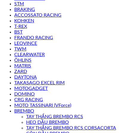
STM
BRAKING
ACCOSSATO RACING
KOHKEN
T-REX
BST
FRANDO RACING
LEOVINCE
TWM
CLEARWATER
ÖHLINS
MATRIS
ZARD
DAYTONA
TAKASAGO EXCEL RIM
MOTOGADGET
DOMINO
CRG RACING
MOTO TASSINARI (VForce)
BREMBO
TAY THẮNG BREMBO RCS
HEO DẦU BREMBO
TAY THẮNG BREMBO RCS CORSACORTA