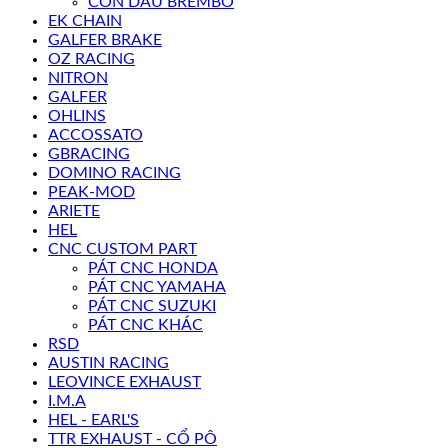
CÔN DẦU BREMBO
EK CHAIN
GALFER BRAKE
OZ RACING
NITRON
GALFER
OHLINS
ACCOSSATO
GBRACING
DOMINO RACING
PEAK-MOD
ARIETE
HEL
CNC CUSTOM PART
PÁT CNC HONDA
PÁT CNC YAMAHA
PÁT CNC SUZUKI
PÁT CNC KHÁC
RSD
AUSTIN RACING
LEOVINCE EXHAUST
I.M.A
HEL - EARL'S
TTR EXHAUST - CỔ PÔ