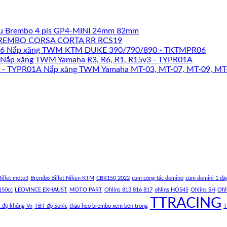
u Brembo 4 pis GP4-MINI 24mm 82mm
REMBO CORSA CORTA RR RCS19
Nắp xăng TWM KTM DUKE 390/790/890 - TKTMPR06
Nắp xăng TWM Yamaha R3, R6, R1, R15v3 - TYPR01A
Nắp xăng TWM Yamaha MT-03, MT-07, MT-09, MT
illet moto3
Brembo Billet Niken KTM
CBR150 2022
cùm công tắc domino
cùm domini 1 dâ
150cc
LEOVINCE EXHAUST
MOTO PART
Ohlins 813 816 817
ohlins HO545
Ohlins SH
Ohl
TTRACING
c độ khủng Vn
TBT độ Sonic
tháo heo brembo xem bên trong
T