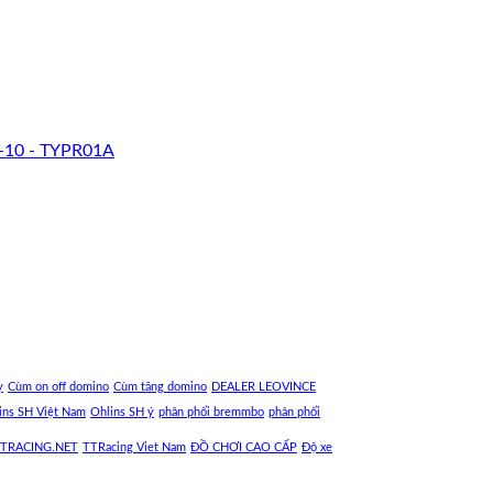
-10 - TYPR01A
y
Cùm on off domino
Cùm tăng domino
DEALER LEOVINCE
ins SH Việt Nam
Ohlins SH ý
phân phối bremmbo
phân phối
TRACING.NET
TTRacing Viet Nam
ĐỒ CHƠI CAO CẤP
Độ xe