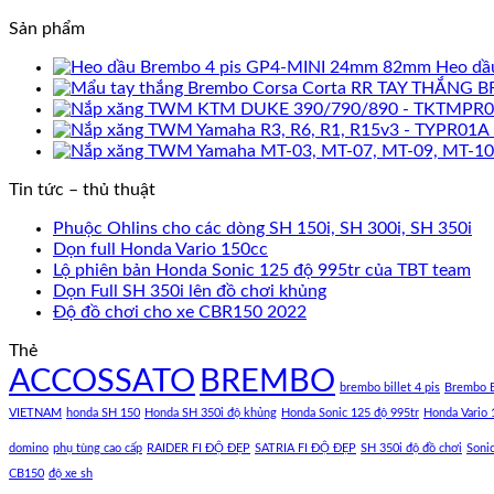
Sản phẩm
Heo dầ
TAY THẮNG B
Tin tức – thủ thuật
Phuộc Ohlins cho các dòng SH 150i, SH 300i, SH 350i
Dọn full Honda Vario 150cc
Lộ phiên bản Honda Sonic 125 độ 995tr của TBT team
Dọn Full SH 350i lên đồ chơi khủng
Độ đồ chơi cho xe CBR150 2022
Thẻ
ACCOSSATO
BREMBO
brembo billet 4 pis
Brembo B
VIETNAM
honda SH 150
Honda SH 350i độ khủng
Honda Sonic 125 độ 995tr
Honda Vario 
domino
phụ tùng cao cấp
RAIDER FI ĐỘ ĐẸP
SATRIA FI ĐỘ ĐẸP
SH 350i độ đồ chơi
Soni
CB150
độ xe sh