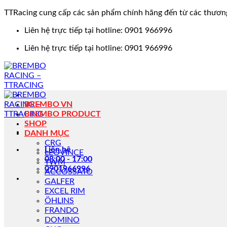
TTRacing cung cấp các sản phẩm chính hãng đến từ các thươn
Bỏ
Liên hệ trực tiếp tại hotline: 0901 966996
qua
Liên hệ trực tiếp tại hotline: 0901 966996
nội
dung
BREMBO VN
BREMBO PRODUCT
SHOP
DANH MỤC
CRG
Liên hệ
LEOVINCE
08:00 - 17:00
TWM
0901966996
ACCOSSATO
GALFER
EXCEL RIM
ÖHLINS
FRANDO
DOMINO