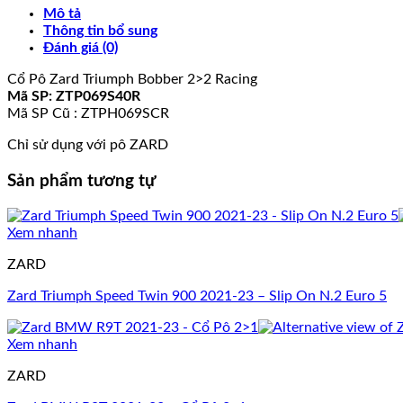
Mô tả
Thông tin bổ sung
Đánh giá (0)
Cổ Pô Zard Triumph Bobber 2>2 Racing
Mã SP: ZTP069S40R
Mã SP Cũ : ZTPH069SCR
Chỉ sử dụng với pô ZARD
Sản phẩm tương tự
Xem nhanh
ZARD
Zard Triumph Speed Twin 900 2021-23 – Slip On N.2 Euro 5
Xem nhanh
ZARD