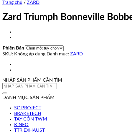
Trang chủ
/
ZARD
Zard Triumph Bonneville Bobb
Phiên Bản
SKU:
Không áp dụng
Danh mục:
ZARD
NHẬP SẢN PHẨM CẦN TÌM
Tìm
kiếm:
DANH MỤC SẢN PHẨM
SC PROJECT
BRAKETECH
TAY CÔN TWM
KINEO
TTR EXHAUST