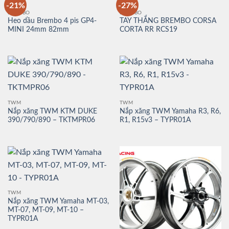
-21%
-27%
BREMBO
BREMBO
Heo dầu Brembo 4 pis GP4-
TAY THẮNG BREMBO CORSA
MINI 24mm 82mm
CORTA RR RCS19
TWM
TWM
Nắp xăng TWM KTM DUKE
Nắp xăng TWM Yamaha R3, R6,
390/790/890 – TKTMPR06
R1, R15v3 – TYPR01A
TWM
Nắp xăng TWM Yamaha MT-03,
MT-07, MT-09, MT-10 –
TYPR01A