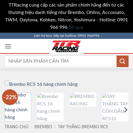
TTRacing cung cấp các sản phẩm chính hãng đến từ các
thương hiệu danh tiếng như Brembo, Ohlins, Accossato,
TWM, Daytona, Kohken, Nitron, Yoshimura - Hotline: 0901
966 996
Bỏ qua
Bỏ
Liên hệ trực tiếp tại hotline: 0901 966996
qua
nội
dung
Tìm
kiếm:
-22%
TRANG CHỦ
/
BREMBO
/
TAY THẮNG BREMBO RCS