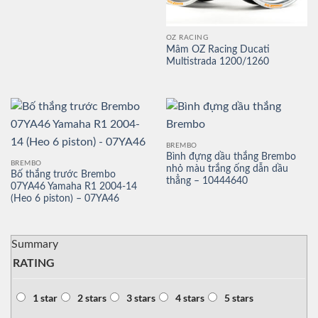
OZ RACING
Mâm OZ Racing Ducati
Multistrada 1200/1260
BREMBO
Bình đựng dầu thắng Brembo
BREMBO
nhỏ màu trắng ống dẫn dầu
Bố thắng trước Brembo
thẳng – 10444640
07YA46 Yamaha R1 2004-14
(Heo 6 piston) – 07YA46
Summary
RATING
1 star
2 stars
3 stars
4 stars
5 stars