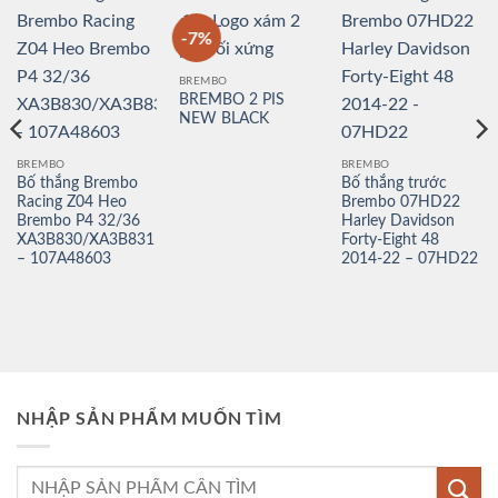
-7%
BREMBO
BREMBO 2 PIS
NEW BLACK
BREMBO
BREMBO
Bố thắng Brembo
Bố thắng trước
Racing Z04 Heo
Brembo 07HD22
Brembo P4 32/36
Harley Davidson
XA3B830/XA3B831
Forty-Eight 48
– 107A48603
2014-22 – 07HD22
NHẬP SẢN PHẨM MUỐN TÌM
Tìm