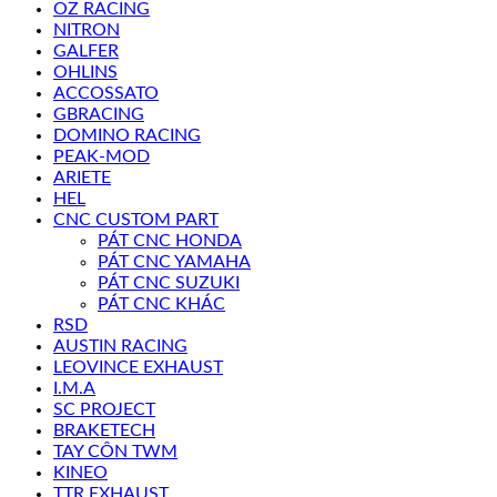
OZ RACING
NITRON
GALFER
OHLINS
ACCOSSATO
GBRACING
DOMINO RACING
PEAK-MOD
ARIETE
HEL
CNC CUSTOM PART
PÁT CNC HONDA
PÁT CNC YAMAHA
PÁT CNC SUZUKI
PÁT CNC KHÁC
RSD
AUSTIN RACING
LEOVINCE EXHAUST
I.M.A
SC PROJECT
BRAKETECH
TAY CÔN TWM
KINEO
TTR EXHAUST