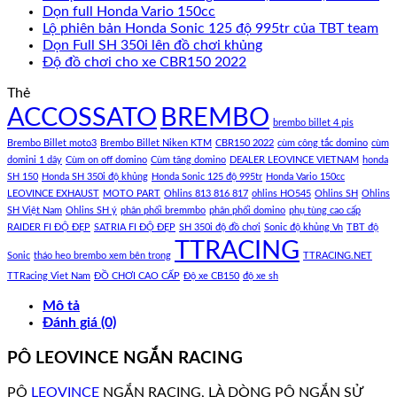
Dọn full Honda Vario 150cc
Lộ phiên bản Honda Sonic 125 độ 995tr của TBT team
Dọn Full SH 350i lên đồ chơi khủng
Độ đồ chơi cho xe CBR150 2022
Thẻ
ACCOSSATO
BREMBO
brembo billet 4 pis
Brembo Billet moto3
Brembo Billet Niken KTM
CBR150 2022
cùm công tắc domino
cùm
domini 1 dây
Cùm on off domino
Cùm tăng domino
DEALER LEOVINCE VIETNAM
honda
SH 150
Honda SH 350i độ khủng
Honda Sonic 125 độ 995tr
Honda Vario 150cc
LEOVINCE EXHAUST
MOTO PART
Ohlins 813 816 817
ohlins HO545
Ohlins SH
Ohlins
SH Việt Nam
Ohlins SH ý
phân phối bremmbo
phân phối domino
phụ tùng cao cấp
RAIDER FI ĐỘ ĐẸP
SATRIA FI ĐỘ ĐẸP
SH 350i độ đồ chơi
Sonic độ khủng Vn
TBT độ
TTRACING
Sonic
tháo heo brembo xem bên trong
TTRACING.NET
TTRacing Viet Nam
ĐỒ CHƠI CAO CẤP
Độ xe CB150
độ xe sh
Mô tả
Đánh giá (0)
PÔ LEOVINCE NGẮN RACING
PÔ
LEOVINCE
NGẮN RACING, LÀ DÒNG PÔ NGẮN SỬ