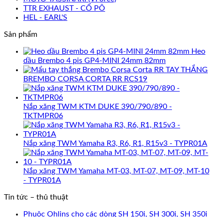
TTR EXHAUST - CỔ PÔ
HEL - EARL'S
Sản phẩm
Heo
dầu Brembo 4 pis GP4-MINI 24mm 82mm
TAY THẮNG
BREMBO CORSA CORTA RR RCS19
Nắp xăng TWM KTM DUKE 390/790/890 -
TKTMPR06
Nắp xăng TWM Yamaha R3, R6, R1, R15v3 - TYPR01A
Nắp xăng TWM Yamaha MT-03, MT-07, MT-09, MT-10
- TYPR01A
Tin tức – thủ thuật
Phuộc Ohlins cho các dòng SH 150i, SH 300i, SH 350i