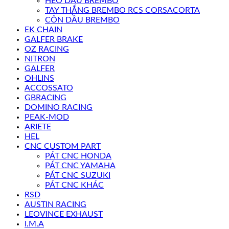
HEO DẦU BREMBO
TAY THẮNG BREMBO RCS CORSACORTA
CÔN DẦU BREMBO
EK CHAIN
GALFER BRAKE
OZ RACING
NITRON
GALFER
OHLINS
ACCOSSATO
GBRACING
DOMINO RACING
PEAK-MOD
ARIETE
HEL
CNC CUSTOM PART
PÁT CNC HONDA
PÁT CNC YAMAHA
PÁT CNC SUZUKI
PÁT CNC KHÁC
RSD
AUSTIN RACING
LEOVINCE EXHAUST
I.M.A