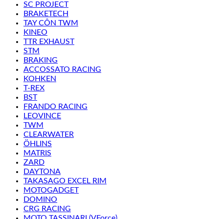
SC PROJECT
BRAKETECH
TAY CÔN TWM
KINEO
TTR EXHAUST
STM
BRAKING
ACCOSSATO RACING
KOHKEN
T-REX
BST
FRANDO RACING
LEOVINCE
TWM
CLEARWATER
ÖHLINS
MATRIS
ZARD
DAYTONA
TAKASAGO EXCEL RIM
MOTOGADGET
DOMINO
CRG RACING
MOTO TASSINARI (VForce)