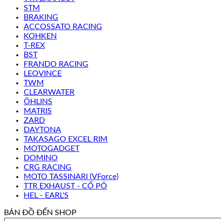
STM
BRAKING
ACCOSSATO RACING
KOHKEN
T-REX
BST
FRANDO RACING
LEOVINCE
TWM
CLEARWATER
ÖHLINS
MATRIS
ZARD
DAYTONA
TAKASAGO EXCEL RIM
MOTOGADGET
DOMINO
CRG RACING
MOTO TASSINARI (VForce)
TTR EXHAUST - CỔ PÔ
HEL - EARL'S
BẢN ĐỒ ĐẾN SHOP