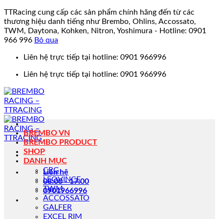
TTRacing cung cấp các sản phẩm chính hãng đến từ các
thương hiệu danh tiếng như Brembo, Ohlins, Accossato,
TWM, Daytona, Kohken, Nitron, Yoshimura - Hotline: 0901
966 996
Bỏ qua
Bỏ
Liên hệ trực tiếp tại hotline: 0901 966996
qua
Liên hệ trực tiếp tại hotline: 0901 966996
nội
dung
BREMBO VN
BREMBO PRODUCT
SHOP
DANH MỤC
CRG
Liên hệ
LEOVINCE
08:00 - 17:00
TWM
0901966996
ACCOSSATO
GALFER
EXCEL RIM