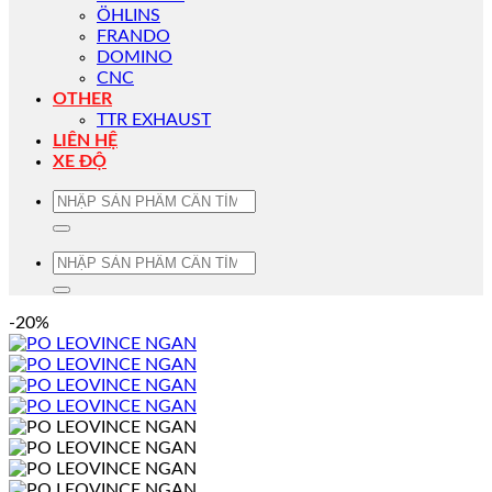
ÖHLINS
FRANDO
DOMINO
CNC
OTHER
TTR EXHAUST
LIÊN HỆ
XE ĐỘ
Tìm
kiếm:
Tìm
kiếm:
-20%