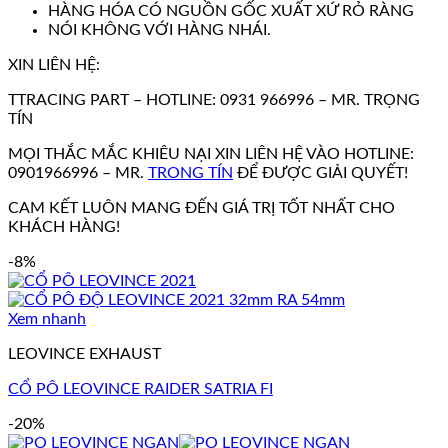
HÀNG HÓA CÓ NGUỒN GỐC XUẤT XỨ RỎ RÀNG
NÓI KHÔNG VỚI HÀNG NHÁI.
XIN LIÊN HỆ:
TTRACING PART – HOTLINE: 0931 966996 – MR. TRỌNG
TÍN
MỌI THẮC MẮC KHIÊU NẠI XIN LIÊN HỆ VÀO HOTLINE:
0901966996 – MR.
TRONG TÍN
ĐỂ ĐƯỢC GIẢI QUYẾT!
CAM KẾT LUÔN MANG ĐẾN GIÁ TRỊ TỐT NHẤT CHO
KHÁCH HÀNG!
-8%
Xem nhanh
LEOVINCE EXHAUST
CỔ PÔ LEOVINCE RAIDER SATRIA FI
-20%