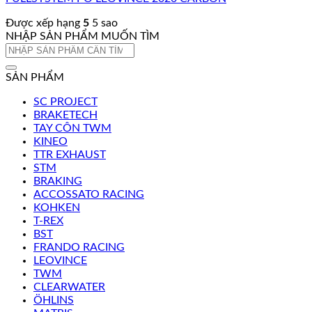
Được xếp hạng
5
5 sao
NHẬP SẢN PHẨM MUỐN TÌM
Tìm
kiếm:
SẢN PHẨM
SC PROJECT
BRAKETECH
TAY CÔN TWM
KINEO
TTR EXHAUST
STM
BRAKING
ACCOSSATO RACING
KOHKEN
T-REX
BST
FRANDO RACING
LEOVINCE
TWM
CLEARWATER
ÖHLINS