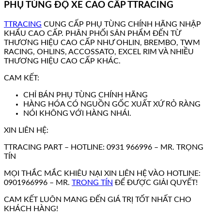
PHỤ TÙNG ĐỘ XE CAO CẤP TTRACING
TTRACING
CUNG CẤP PHỤ TÙNG CHÍNH HÃNG NHẬP
KHẨU CAO CẤP. PHÂN PHỐI SẢN PHẨM ĐẾN TỪ
THƯƠNG HIỆU CAO CẤP NHƯ OHLIN, BREMBO, TWM
RACING, OHLINS, ACCOSSATO, EXCEL RIM VÀ NHIỀU
THƯƠNG HIỆU CAO CẤP KHÁC.
CAM KẾT:
CHỈ BÁN PHỤ TÙNG CHÍNH HÃNG
HÀNG HÓA CÓ NGUỒN GỐC XUẤT XỨ RỎ RÀNG
NÓI KHÔNG VỚI HÀNG NHÁI.
XIN LIÊN HỆ:
TTRACING PART – HOTLINE: 0931 966996 – MR. TRỌNG
TÍN
MỌI THẮC MẮC KHIÊU NẠI XIN LIÊN HỆ VÀO HOTLINE:
0901966996 – MR.
TRONG TÍN
ĐỂ ĐƯỢC GIẢI QUYẾT!
CAM KẾT LUÔN MANG ĐẾN GIÁ TRỊ TỐT NHẤT CHO
KHÁCH HÀNG!