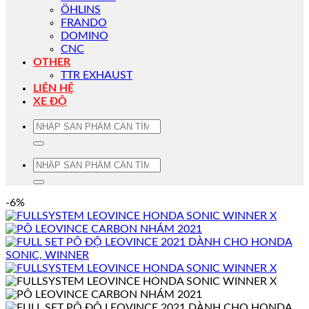
ÖHLINS
FRANDO
DOMINO
CNC
OTHER
TTR EXHAUST
LIÊN HỆ
XE ĐỘ
Tìm
kiếm:
Tìm
kiếm:
-6%