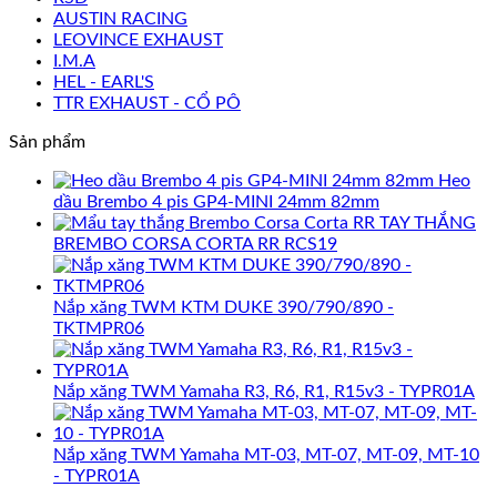
AUSTIN RACING
LEOVINCE EXHAUST
I.M.A
HEL - EARL'S
TTR EXHAUST - CỔ PÔ
Sản phẩm
Heo
dầu Brembo 4 pis GP4-MINI 24mm 82mm
TAY THẮNG
BREMBO CORSA CORTA RR RCS19
Nắp xăng TWM KTM DUKE 390/790/890 -
TKTMPR06
Nắp xăng TWM Yamaha R3, R6, R1, R15v3 - TYPR01A
Nắp xăng TWM Yamaha MT-03, MT-07, MT-09, MT-10
- TYPR01A