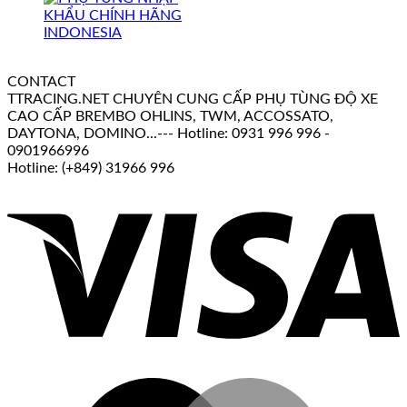
CONTACT
TTRACING.NET CHUYÊN CUNG CẤP PHỤ TÙNG ĐỘ XE
CAO CẤP BREMBO OHLINS, TWM, ACCOSSATO,
DAYTONA, DOMINO...--- Hotline: 0931 996 996 -
0901966996
Hotline: (+849) 31966 996
V
M