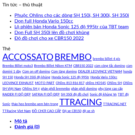
Tin tức – thủ thuật
Phuộc Ohlins cho các dòng SH 150i, SH 300i, SH 350i
Dọn full Honda Vario 150cc
Lộ phiên bản Honda Sonic 125 độ 995tr của TBT team
Dọn Full SH 350i lên đồ chơi khủng
Độ đồ chơi cho xe CBR150 2022
Thẻ
ACCOSSATO
BREMBO
brembo billet 4 pis
Brembo Billet moto3
Brembo Billet Niken KTM
CBR150 2022
cùm công tắc domino
cùm
domini 1 dây
Cùm on off domino
Cùm tăng domino
DEALER LEOVINCE VIETNAM
honda
SH 150
Honda SH 350i độ khủng
Honda Sonic 125 độ 995tr
Honda Vario 150cc
LEOVINCE EXHAUST
MOTO PART
Ohlins 813 816 817
ohlins HO545
Ohlins SH
Ohlins
SH Việt Nam
Ohlins SH ý
phân phối bremmbo
phân phối domino
phụ tùng cao cấp
RAIDER FI ĐỘ ĐẸP
SATRIA FI ĐỘ ĐẸP
SH 350i độ đồ chơi
Sonic độ khủng Vn
TBT độ
TTRACING
Sonic
tháo heo brembo xem bên trong
TTRACING.NET
TTRacing Viet Nam
ĐỒ CHƠI CAO CẤP
Độ xe CB150
độ xe sh
Mô tả
Đánh giá (0)