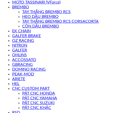
MOTO TASSINARI (VForce)
BREMBO
TAY THẮNG BREMBO RCS
HEO DẦU BREMBO
TAY THẮNG BREMBO RCS CORSACORTA
CÔN DẦU BREMBO
EK CHAIN
GALFER BRAKE
OZ RACING
NITRON
GALFER
OHLINS
ACCOSSATO
GBRACING
DOMINO RACING
PEAK-MOD
ARIETE
HEL
CNC CUSTOM PART
PÁT CNC HONDA
PÁT CNC YAMAHA
PÁT CNC SUZUKI
PÁT CNC KHÁC
RSD