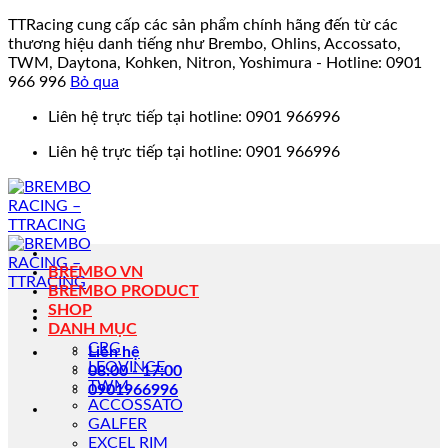
TTRacing cung cấp các sản phẩm chính hãng đến từ các
thương hiệu danh tiếng như Brembo, Ohlins, Accossato,
TWM, Daytona, Kohken, Nitron, Yoshimura - Hotline: 0901
966 996
Bỏ qua
Bỏ
Liên hệ trực tiếp tại hotline: 0901 966996
qua
Liên hệ trực tiếp tại hotline: 0901 966996
nội
dung
BREMBO VN
BREMBO PRODUCT
SHOP
DANH MỤC
CRG
Liên hệ
LEOVINCE
08:00 - 17:00
TWM
0901966996
ACCOSSATO
GALFER
EXCEL RIM