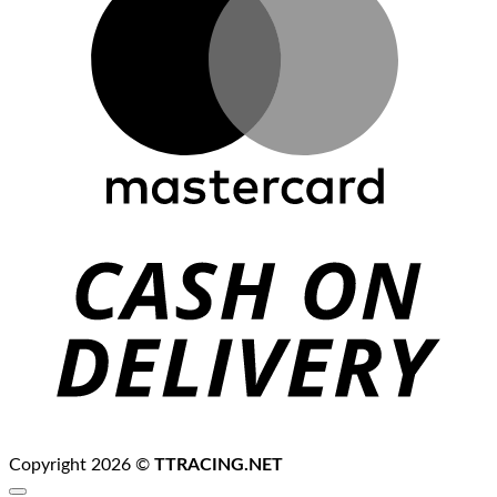
C
D
Copyright 2026 ©
TTRACING.NET