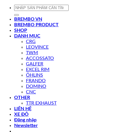
Tìm
kiếm:
BREMBO VN
BREMBO PRODUCT
SHOP
DANH MỤC
CRG
LEOVINCE
TWM
ACCOSSATO
GALFER
EXCEL RIM
ÖHLINS
FRANDO
DOMINO
CNC
OTHER
TTR EXHAUST
LIÊN HỆ
XE ĐỘ
Đăng nhập
Newsletter