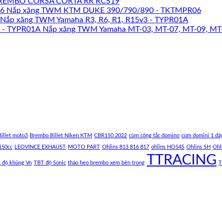
REMBO CORSA CORTA RR RCS19
Nắp xăng TWM KTM DUKE 390/790/890 - TKTMPR06
Nắp xăng TWM Yamaha R3, R6, R1, R15v3 - TYPR01A
Nắp xăng TWM Yamaha MT-03, MT-07, MT-09, MT
illet moto3
Brembo Billet Niken KTM
CBR150 2022
cùm công tắc domino
cùm domini 1 dâ
150cc
LEOVINCE EXHAUST
MOTO PART
Ohlins 813 816 817
ohlins HO545
Ohlins SH
Ohl
TTRACING
c độ khủng Vn
TBT độ Sonic
tháo heo brembo xem bên trong
T