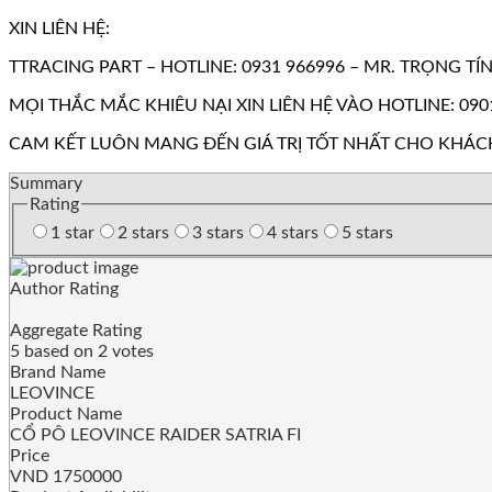
XIN LIÊN HỆ:
TTRACING PART – HOTLINE: 0931 966996 – MR. TRỌNG TÍ
MỌI THẮC MẮC KHIÊU NẠI XIN LIÊN HỆ VÀO HOTLINE: 090
CAM KẾT LUÔN MANG ĐẾN GIÁ TRỊ TỐT NHẤT CHO KHÁC
Summary
Rating
1 star
2 stars
3 stars
4 stars
5 stars
Author Rating
Aggregate Rating
5
based on
2
votes
Brand Name
LEOVINCE
Product Name
CỔ PÔ LEOVINCE RAIDER SATRIA FI
Price
VND
1750000