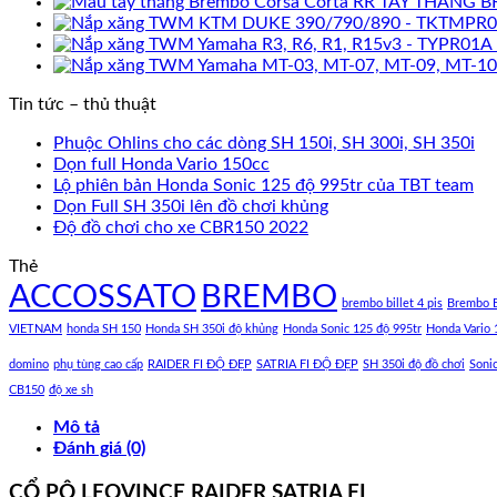
TAY THẮNG B
Tin tức – thủ thuật
Phuộc Ohlins cho các dòng SH 150i, SH 300i, SH 350i
Dọn full Honda Vario 150cc
Lộ phiên bản Honda Sonic 125 độ 995tr của TBT team
Dọn Full SH 350i lên đồ chơi khủng
Độ đồ chơi cho xe CBR150 2022
Thẻ
ACCOSSATO
BREMBO
brembo billet 4 pis
Brembo B
VIETNAM
honda SH 150
Honda SH 350i độ khủng
Honda Sonic 125 độ 995tr
Honda Vario 
domino
phụ tùng cao cấp
RAIDER FI ĐỘ ĐẸP
SATRIA FI ĐỘ ĐẸP
SH 350i độ đồ chơi
Soni
CB150
độ xe sh
Mô tả
Đánh giá (0)
CỔ PÔ LEOVINCE RAIDER SATRIA FI