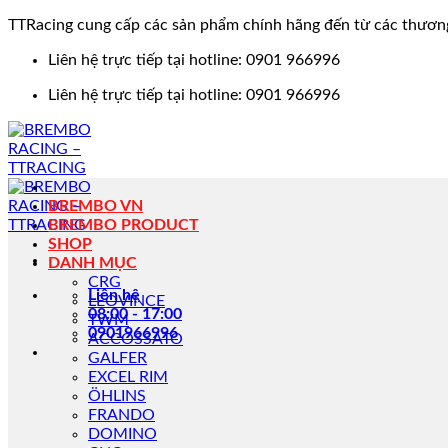
TTRacing cung cấp các sản phẩm chính hãng đến từ các thươn
Bỏ
Liên hệ trực tiếp tại hotline: 0901 966996
qua
Liên hệ trực tiếp tại hotline: 0901 966996
nội
dung
BREMBO VN
BREMBO PRODUCT
SHOP
DANH MỤC
CRG
Liên hệ
LEOVINCE
08:00 - 17:00
TWM
0901966996
ACCOSSATO
GALFER
EXCEL RIM
ÖHLINS
FRANDO
DOMINO