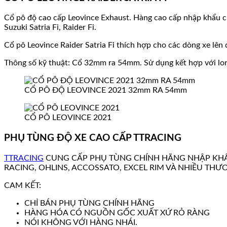
Cổ pô độ cao cấp Leovince Exhaust. Hàng cao cấp nhập khẩu c
Suzuki Satria Fi, Raider Fi.
Cổ pô Leovince Raider Satria Fi thích hợp cho các dòng xe lên d
Thông số kỹ thuật: Cổ 32mm ra 54mm. Sử dụng kết hợp với l
CỔ PÔ ĐỘ LEOVINCE 2021 32mm RA 54mm
CỔ PÔ LEOVINCE 2021
PHỤ TÙNG ĐỘ XE CAO CẤP TTRACING
TTRACING
CUNG CẤP PHỤ TÙNG CHÍNH HÃNG NHẬP KHẨ
RACING, OHLINS, ACCOSSATO, EXCEL RIM VÀ NHIỀU THƯ
CAM KẾT:
CHỈ BÁN PHỤ TÙNG CHÍNH HÃNG
HÀNG HÓA CÓ NGUỒN GỐC XUẤT XỨ RỎ RÀNG
NÓI KHÔNG VỚI HÀNG NHÁI.