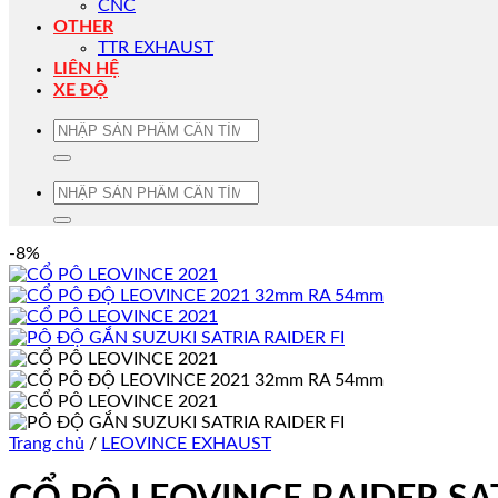
CNC
OTHER
TTR EXHAUST
LIÊN HỆ
XE ĐỘ
Tìm
kiếm:
Tìm
kiếm:
-8%
Trang chủ
/
LEOVINCE EXHAUST