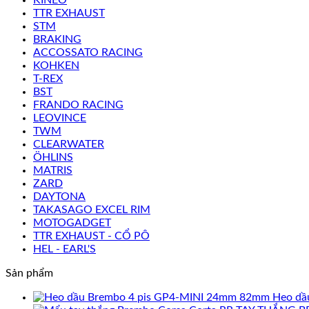
TTR EXHAUST
STM
BRAKING
ACCOSSATO RACING
KOHKEN
T-REX
BST
FRANDO RACING
LEOVINCE
TWM
CLEARWATER
ÖHLINS
MATRIS
ZARD
DAYTONA
TAKASAGO EXCEL RIM
MOTOGADGET
TTR EXHAUST - CỔ PÔ
HEL - EARL'S
Sản phẩm
Heo dầ