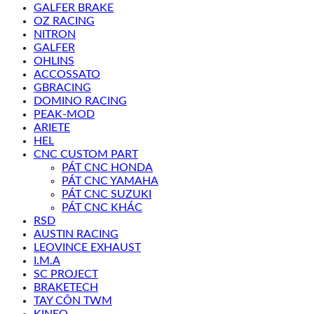
GALFER BRAKE
OZ RACING
NITRON
GALFER
OHLINS
ACCOSSATO
GBRACING
DOMINO RACING
PEAK-MOD
ARIETE
HEL
CNC CUSTOM PART
PÁT CNC HONDA
PÁT CNC YAMAHA
PÁT CNC SUZUKI
PÁT CNC KHÁC
RSD
AUSTIN RACING
LEOVINCE EXHAUST
I.M.A
SC PROJECT
BRAKETECH
TAY CÔN TWM
KINEO