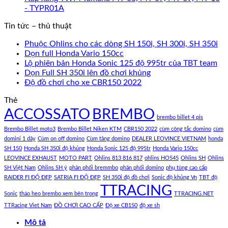
- TYPR01A
Tin tức – thủ thuật
Phuộc Ohlins cho các dòng SH 150i, SH 300i, SH 350i
Dọn full Honda Vario 150cc
Lộ phiên bản Honda Sonic 125 độ 995tr của TBT team
Dọn Full SH 350i lên đồ chơi khủng
Độ đồ chơi cho xe CBR150 2022
Thẻ
ACCOSSATO
BREMBO
brembo billet 4 pis
Brembo Billet moto3
Brembo Billet Niken KTM
CBR150 2022
cùm công tắc domino
cùm
domini 1 dây
Cùm on off domino
Cùm tăng domino
DEALER LEOVINCE VIETNAM
honda
SH 150
Honda SH 350i độ khủng
Honda Sonic 125 độ 995tr
Honda Vario 150cc
LEOVINCE EXHAUST
MOTO PART
Ohlins 813 816 817
ohlins HO545
Ohlins SH
Ohlins
SH Việt Nam
Ohlins SH ý
phân phối bremmbo
phân phối domino
phụ tùng cao cấp
RAIDER FI ĐỘ ĐẸP
SATRIA FI ĐỘ ĐẸP
SH 350i độ đồ chơi
Sonic độ khủng Vn
TBT độ
TTRACING
Sonic
tháo heo brembo xem bên trong
TTRACING.NET
TTRacing Viet Nam
ĐỒ CHƠI CAO CẤP
Độ xe CB150
độ xe sh
Mô tả