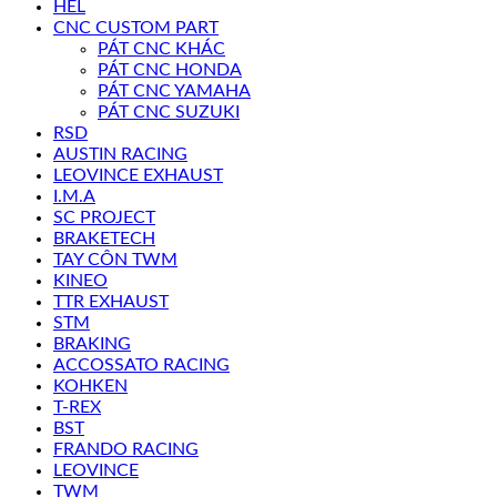
HEL
CNC CUSTOM PART
PÁT CNC KHÁC
PÁT CNC HONDA
PÁT CNC YAMAHA
PÁT CNC SUZUKI
RSD
AUSTIN RACING
LEOVINCE EXHAUST
I.M.A
SC PROJECT
BRAKETECH
TAY CÔN TWM
KINEO
TTR EXHAUST
STM
BRAKING
ACCOSSATO RACING
KOHKEN
T-REX
BST
FRANDO RACING
LEOVINCE
TWM