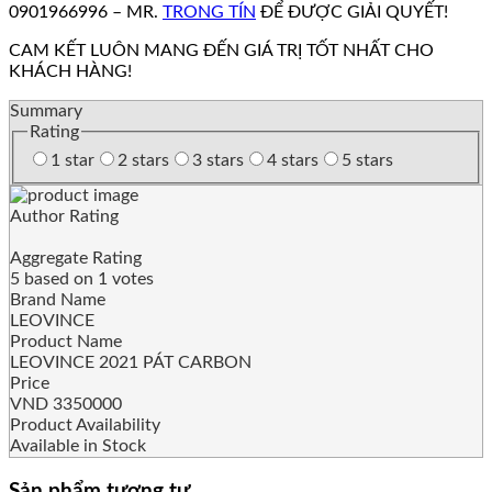
0901966996 – MR.
TRONG TÍN
ĐỂ ĐƯỢC GIẢI QUYẾT!
CAM KẾT LUÔN MANG ĐẾN GIÁ TRỊ TỐT NHẤT CHO
KHÁCH HÀNG!
Summary
Rating
1 star
2 stars
3 stars
4 stars
5 stars
Author Rating
Aggregate Rating
5
based on
1
votes
Brand Name
LEOVINCE
Product Name
LEOVINCE 2021 PÁT CARBON
Price
VND
3350000
Product Availability
Available in Stock
Sản phẩm tương tự