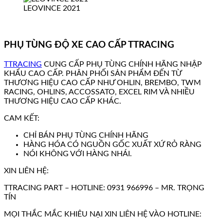
LEOVINCE 2021
PHỤ TÙNG ĐỘ XE CAO CẤP TTRACING
TTRACING
CUNG CẤP PHỤ TÙNG CHÍNH HÃNG NHẬP
KHẨU CAO CẤP. PHÂN PHỐI SẢN PHẨM ĐẾN TỪ
THƯƠNG HIỆU CAO CẤP NHƯ OHLIN, BREMBO, TWM
RACING, OHLINS, ACCOSSATO, EXCEL RIM VÀ NHIỀU
THƯƠNG HIỆU CAO CẤP KHÁC.
CAM KẾT:
CHỈ BÁN PHỤ TÙNG CHÍNH HÃNG
HÀNG HÓA CÓ NGUỒN GỐC XUẤT XỨ RỎ RÀNG
NÓI KHÔNG VỚI HÀNG NHÁI.
XIN LIÊN HỆ:
TTRACING PART – HOTLINE: 0931 966996 – MR. TRỌNG
TÍN
MỌI THẮC MẮC KHIÊU NẠI XIN LIÊN HỆ VÀO HOTLINE: