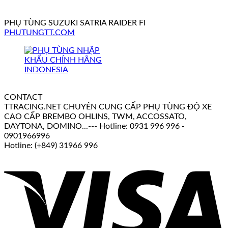
PHỤ TÙNG SUZUKI SATRIA RAIDER FI
PHUTUNGTT.COM
CONTACT
TTRACING.NET CHUYÊN CUNG CẤP PHỤ TÙNG ĐỘ XE
CAO CẤP BREMBO OHLINS, TWM, ACCOSSATO,
DAYTONA, DOMINO...--- Hotline: 0931 996 996 -
0901966996
Hotline: (+849) 31966 996
V