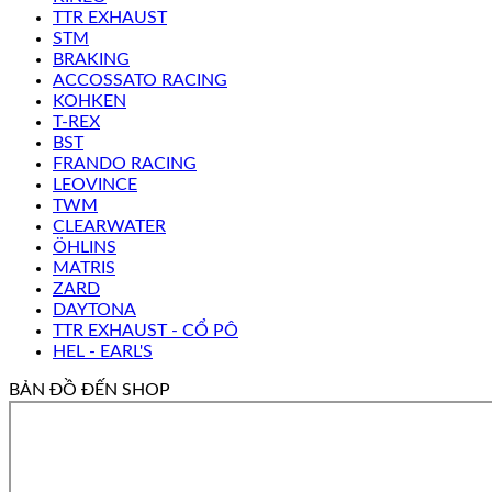
TTR EXHAUST
STM
BRAKING
ACCOSSATO RACING
KOHKEN
T-REX
BST
FRANDO RACING
LEOVINCE
TWM
CLEARWATER
ÖHLINS
MATRIS
ZARD
DAYTONA
TTR EXHAUST - CỔ PÔ
HEL - EARL'S
BẢN ĐỒ ĐẾN SHOP