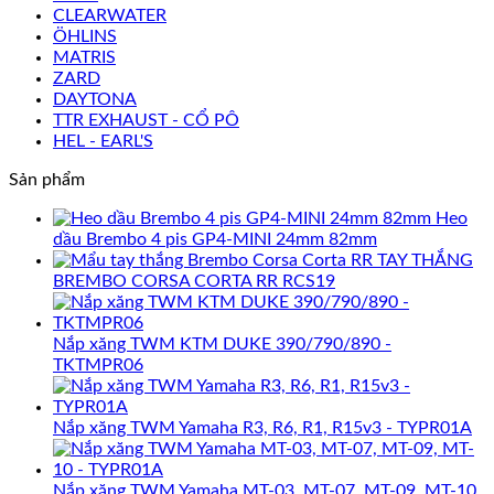
CLEARWATER
ÖHLINS
MATRIS
ZARD
DAYTONA
TTR EXHAUST - CỔ PÔ
HEL - EARL'S
Sản phẩm
Heo
dầu Brembo 4 pis GP4-MINI 24mm 82mm
TAY THẮNG
BREMBO CORSA CORTA RR RCS19
Nắp xăng TWM KTM DUKE 390/790/890 -
TKTMPR06
Nắp xăng TWM Yamaha R3, R6, R1, R15v3 - TYPR01A
Nắp xăng TWM Yamaha MT-03, MT-07, MT-09, MT-10