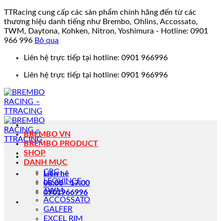
TTRacing cung cấp các sản phẩm chính hãng đến từ các
thương hiệu danh tiếng như Brembo, Ohlins, Accossato,
TWM, Daytona, Kohken, Nitron, Yoshimura - Hotline: 0901
966 996
Bỏ qua
Bỏ
Liên hệ trực tiếp tại hotline: 0901 966996
qua
Liên hệ trực tiếp tại hotline: 0901 966996
nội
dung
BREMBO VN
BREMBO PRODUCT
SHOP
DANH MỤC
CRG
Liên hệ
LEOVINCE
08:00 - 17:00
TWM
0901966996
ACCOSSATO
GALFER
EXCEL RIM