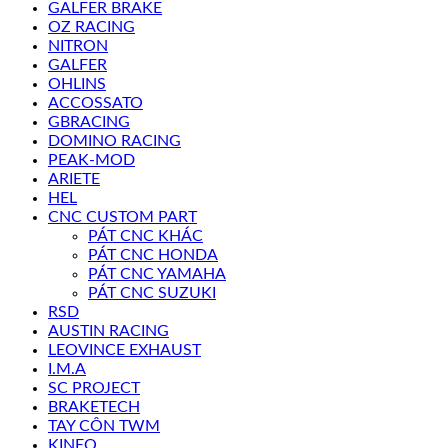
GALFER BRAKE
OZ RACING
NITRON
GALFER
OHLINS
ACCOSSATO
GBRACING
DOMINO RACING
PEAK-MOD
ARIETE
HEL
CNC CUSTOM PART
PÁT CNC KHÁC
PÁT CNC HONDA
PÁT CNC YAMAHA
PÁT CNC SUZUKI
RSD
AUSTIN RACING
LEOVINCE EXHAUST
I.M.A
SC PROJECT
BRAKETECH
TAY CÔN TWM
KINEO