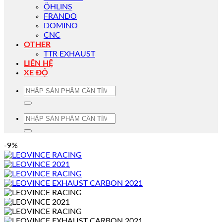
ÖHLINS
FRANDO
DOMINO
CNC
OTHER
TTR EXHAUST
LIÊN HỆ
XE ĐỘ
Tìm
kiếm:
Tìm
kiếm:
-9%