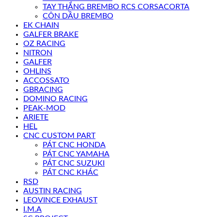
TAY THẮNG BREMBO RCS CORSACORTA
CÔN DẦU BREMBO
EK CHAIN
GALFER BRAKE
OZ RACING
NITRON
GALFER
OHLINS
ACCOSSATO
GBRACING
DOMINO RACING
PEAK-MOD
ARIETE
HEL
CNC CUSTOM PART
PÁT CNC HONDA
PÁT CNC YAMAHA
PÁT CNC SUZUKI
PÁT CNC KHÁC
RSD
AUSTIN RACING
LEOVINCE EXHAUST
I.M.A