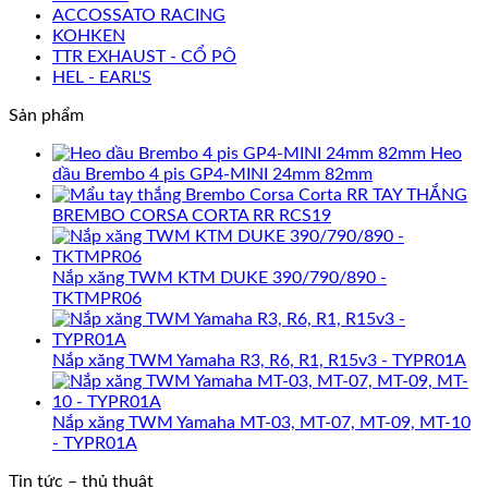
ACCOSSATO RACING
KOHKEN
TTR EXHAUST - CỔ PÔ
HEL - EARL'S
Sản phẩm
Heo
dầu Brembo 4 pis GP4-MINI 24mm 82mm
TAY THẮNG
BREMBO CORSA CORTA RR RCS19
Nắp xăng TWM KTM DUKE 390/790/890 -
TKTMPR06
Nắp xăng TWM Yamaha R3, R6, R1, R15v3 - TYPR01A
Nắp xăng TWM Yamaha MT-03, MT-07, MT-09, MT-10
- TYPR01A
Tin tức – thủ thuật