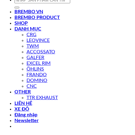
kiếm:
BREMBO VN
BREMBO PRODUCT
SHOP
DANH MỤC
CRG
LEOVINCE
TWM
ACCOSSATO
GALFER
EXCEL RIM
ÖHLINS
FRANDO
DOMINO
CNC
OTHER
TTR EXHAUST
LIÊN HỆ
XE ĐỘ
Đăng nhập
Newsletter