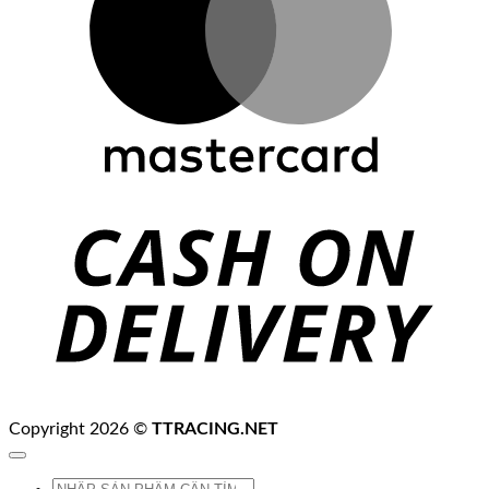
C
D
Copyright 2026 ©
TTRACING.NET
Tìm