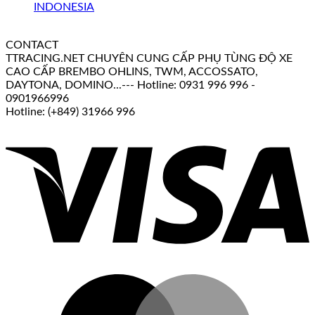
CONTACT
TTRACING.NET CHUYÊN CUNG CẤP PHỤ TÙNG ĐỘ XE
CAO CẤP BREMBO OHLINS, TWM, ACCOSSATO,
DAYTONA, DOMINO...--- Hotline: 0931 996 996 -
0901966996
Hotline: (+849) 31966 996
V
M