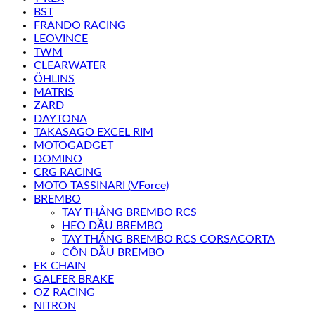
BST
FRANDO RACING
LEOVINCE
TWM
CLEARWATER
ÖHLINS
MATRIS
ZARD
DAYTONA
TAKASAGO EXCEL RIM
MOTOGADGET
DOMINO
CRG RACING
MOTO TASSINARI (VForce)
BREMBO
TAY THẮNG BREMBO RCS
HEO DẦU BREMBO
TAY THẮNG BREMBO RCS CORSACORTA
CÔN DẦU BREMBO
EK CHAIN
GALFER BRAKE
OZ RACING
NITRON