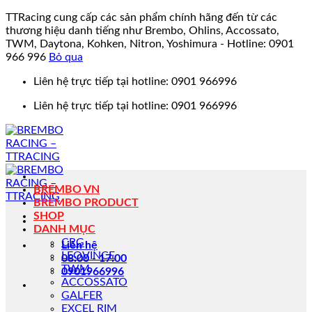
TTRacing cung cấp các sản phẩm chính hãng đến từ các
thương hiệu danh tiếng như Brembo, Ohlins, Accossato,
TWM, Daytona, Kohken, Nitron, Yoshimura - Hotline: 0901
966 996
Bỏ qua
Bỏ
Liên hệ trực tiếp tại hotline: 0901 966996
qua
Liên hệ trực tiếp tại hotline: 0901 966996
nội
dung
BREMBO VN
BREMBO PRODUCT
SHOP
DANH MỤC
CRG
Liên hệ
LEOVINCE
08:00 - 17:00
TWM
0901966996
ACCOSSATO
GALFER
EXCEL RIM