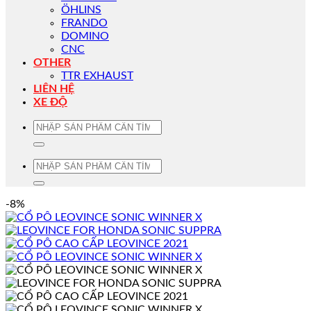
ÖHLINS
FRANDO
DOMINO
CNC
OTHER
TTR EXHAUST
LIÊN HỆ
XE ĐỘ
Tìm
kiếm:
Tìm
kiếm:
-8%