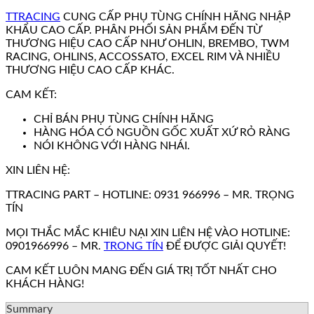
TTRACING
CUNG CẤP PHỤ TÙNG CHÍNH HÃNG NHẬP
KHẨU CAO CẤP. PHÂN PHỐI SẢN PHẨM ĐẾN TỪ
THƯƠNG HIỆU CAO CẤP NHƯ OHLIN, BREMBO, TWM
RACING, OHLINS, ACCOSSATO, EXCEL RIM VÀ NHIỀU
THƯƠNG HIỆU CAO CẤP KHÁC.
CAM KẾT:
CHỈ BÁN PHỤ TÙNG CHÍNH HÃNG
HÀNG HÓA CÓ NGUỒN GỐC XUẤT XỨ RỎ RÀNG
NÓI KHÔNG VỚI HÀNG NHÁI.
XIN LIÊN HỆ:
TTRACING PART – HOTLINE: 0931 966996 – MR. TRỌNG
TÍN
MỌI THẮC MẮC KHIÊU NẠI XIN LIÊN HỆ VÀO HOTLINE:
0901966996 – MR.
TRONG TÍN
ĐỂ ĐƯỢC GIẢI QUYẾT!
CAM KẾT LUÔN MANG ĐẾN GIÁ TRỊ TỐT NHẤT CHO
KHÁCH HÀNG!
Summary