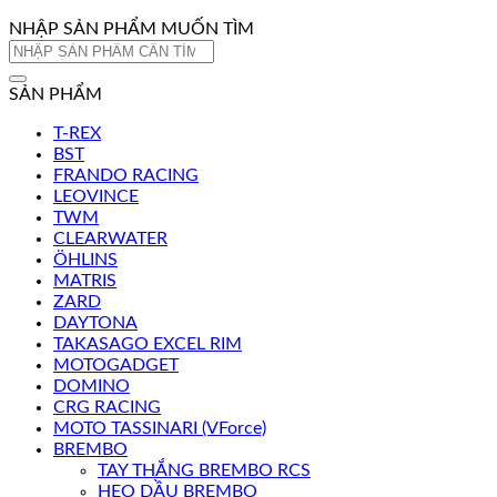
NHẬP SẢN PHẨM MUỐN TÌM
Tìm
kiếm:
SẢN PHẨM
T-REX
BST
FRANDO RACING
LEOVINCE
TWM
CLEARWATER
ÖHLINS
MATRIS
ZARD
DAYTONA
TAKASAGO EXCEL RIM
MOTOGADGET
DOMINO
CRG RACING
MOTO TASSINARI (VForce)
BREMBO
TAY THẮNG BREMBO RCS
HEO DẦU BREMBO