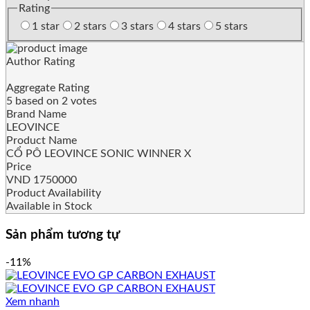
Rating
1 star
2 stars
3 stars
4 stars
5 stars
Author Rating
Aggregate Rating
5
based on
2
votes
Brand Name
LEOVINCE
Product Name
CỔ PÔ LEOVINCE SONIC WINNER X
Price
VND
1750000
Product Availability
Available in Stock
Sản phẩm tương tự
-11%
Xem nhanh