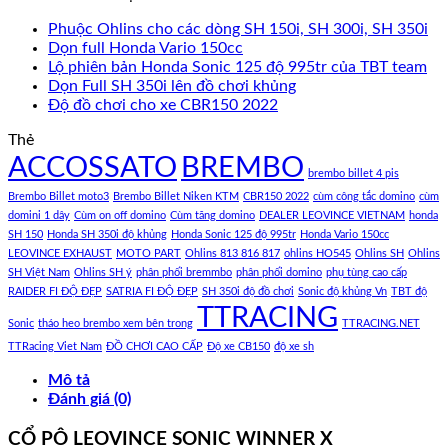
Phuộc Ohlins cho các dòng SH 150i, SH 300i, SH 350i
Dọn full Honda Vario 150cc
Lộ phiên bản Honda Sonic 125 độ 995tr của TBT team
Dọn Full SH 350i lên đồ chơi khủng
Độ đồ chơi cho xe CBR150 2022
Thẻ
ACCOSSATO
BREMBO
brembo billet 4 pis
Brembo Billet moto3
Brembo Billet Niken KTM
CBR150 2022
cùm công tắc domino
cùm
domini 1 dây
Cùm on off domino
Cùm tăng domino
DEALER LEOVINCE VIETNAM
honda
SH 150
Honda SH 350i độ khủng
Honda Sonic 125 độ 995tr
Honda Vario 150cc
LEOVINCE EXHAUST
MOTO PART
Ohlins 813 816 817
ohlins HO545
Ohlins SH
Ohlins
SH Việt Nam
Ohlins SH ý
phân phối bremmbo
phân phối domino
phụ tùng cao cấp
RAIDER FI ĐỘ ĐẸP
SATRIA FI ĐỘ ĐẸP
SH 350i độ đồ chơi
Sonic độ khủng Vn
TBT độ
TTRACING
Sonic
tháo heo brembo xem bên trong
TTRACING.NET
TTRacing Viet Nam
ĐỒ CHƠI CAO CẤP
Độ xe CB150
độ xe sh
Mô tả
Đánh giá (0)
CỔ PÔ LEOVINCE SONIC WINNER X