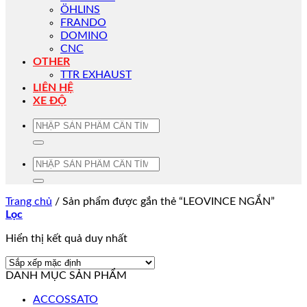
ÖHLINS
FRANDO
DOMINO
CNC
OTHER
TTR EXHAUST
LIÊN HỆ
XE ĐỘ
Tìm
kiếm:
Tìm
kiếm:
Trang chủ
/
Sản phẩm được gắn thẻ “LEOVINCE NGẮN”
Lọc
Hiển thị kết quả duy nhất
DANH MỤC SẢN PHẨM
ACCOSSATO