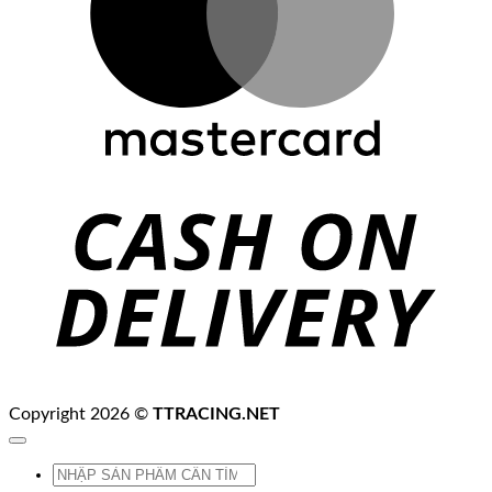
C
D
Copyright 2026 ©
TTRACING.NET
Tìm