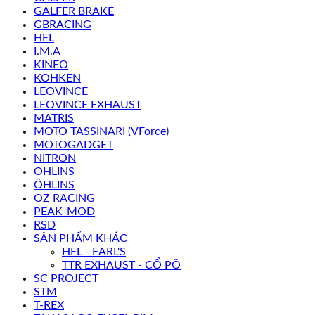
GALFER BRAKE
GBRACING
HEL
I.M.A
KINEO
KOHKEN
LEOVINCE
LEOVINCE EXHAUST
MATRIS
MOTO TASSINARI (VForce)
MOTOGADGET
NITRON
OHLINS
ÖHLINS
OZ RACING
PEAK-MOD
RSD
SẢN PHẨM KHÁC
HEL - EARL'S
TTR EXHAUST - CỔ PÔ
SC PROJECT
STM
T-REX