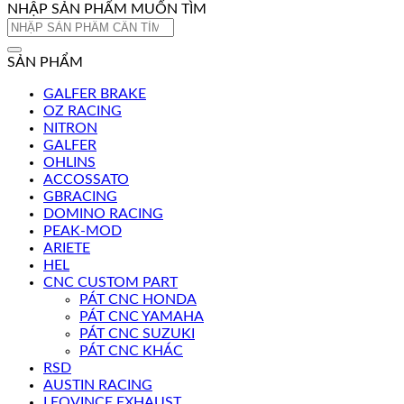
NHẬP SẢN PHẨM MUỐN TÌM
Tìm
kiếm:
SẢN PHẨM
GALFER BRAKE
OZ RACING
NITRON
GALFER
OHLINS
ACCOSSATO
GBRACING
DOMINO RACING
PEAK-MOD
ARIETE
HEL
CNC CUSTOM PART
PÁT CNC HONDA
PÁT CNC YAMAHA
PÁT CNC SUZUKI
PÁT CNC KHÁC
RSD
AUSTIN RACING
LEOVINCE EXHAUST