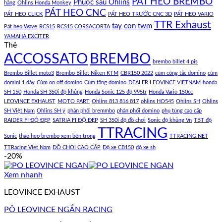
PÁT HEO BREMBO
Phuộc sau Ohlins
hãng
Ohlins Honda Monkey
PÁT HEO CNC
PÁT HEO CLICK
PÁT HEO TRƯỚC CNC 3D
PÁT HEO VARIO
TTR Exhaust
tay con twm
Pát heo Wave
RCS15
RCS15 CORSACORTA
YAMAHA EXCITER
Thẻ
ACCOSSATO
BREMBO
brembo billet 4 pis
Brembo Billet moto3
Brembo Billet Niken KTM
CBR150 2022
cùm công tắc domino
cùm
domini 1 dây
Cùm on off domino
Cùm tăng domino
DEALER LEOVINCE VIETNAM
honda
SH 150
Honda SH 350i độ khủng
Honda Sonic 125 độ 995tr
Honda Vario 150cc
LEOVINCE EXHAUST
MOTO PART
Ohlins 813 816 817
ohlins HO545
Ohlins SH
Ohlins
SH Việt Nam
Ohlins SH ý
phân phối bremmbo
phân phối domino
phụ tùng cao cấp
RAIDER FI ĐỘ ĐẸP
SATRIA FI ĐỘ ĐẸP
SH 350i độ đồ chơi
Sonic độ khủng Vn
TBT độ
TTRACING
Sonic
tháo heo brembo xem bên trong
TTRACING.NET
TTRacing Viet Nam
ĐỒ CHƠI CAO CẤP
Độ xe CB150
độ xe sh
-20%
Xem nhanh
LEOVINCE EXHAUST
PÔ LEOVINCE NGẮN RACING