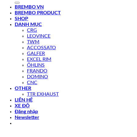
kiếm:
BREMBO VN
BREMBO PRODUCT
SHOP
DANH MỤC
CRG
LEOVINCE
TWM
ACCOSSATO
GALFER
EXCEL RIM
ÖHLINS
FRANDO
DOMINO
CNC
OTHER
TTR EXHAUST
LIÊN HỆ
XE ĐỘ
Đăng nhập
Newsletter