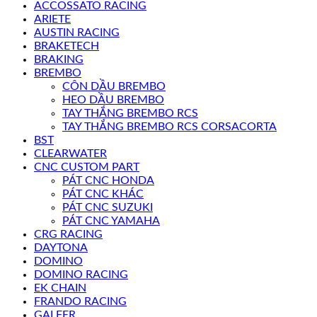
ACCOSSATO RACING
ARIETE
AUSTIN RACING
BRAKETECH
BRAKING
BREMBO
CÔN DẦU BREMBO
HEO DẦU BREMBO
TAY THẮNG BREMBO RCS
TAY THẮNG BREMBO RCS CORSACORTA
BST
CLEARWATER
CNC CUSTOM PART
PÁT CNC HONDA
PÁT CNC KHÁC
PÁT CNC SUZUKI
PÁT CNC YAMAHA
CRG RACING
DAYTONA
DOMINO
DOMINO RACING
EK CHAIN
FRANDO RACING
GALFER