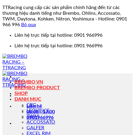
TTRacing cung cấp các sản phẩm chính hãng đến từ các
thương hiệu danh tiếng như Brembo, Ohlins, Accossato,
TWM, Daytona, Kohken, Nitron, Yoshimura - Hotline: 0901
966 996
Bỏ qua
Bỏ
Liên hệ trực tiếp tại hotline: 0901 966996
qua
Liên hệ trực tiếp tại hotline: 0901 966996
nội
dung
BREMBO VN
BREMBO PRODUCT
SHOP
DANH MỤC
CRG
Liên hệ
LEOVINCE
08:00 - 17:00
TWM
0901966996
ACCOSSATO
GALFER
EXCEL RIM