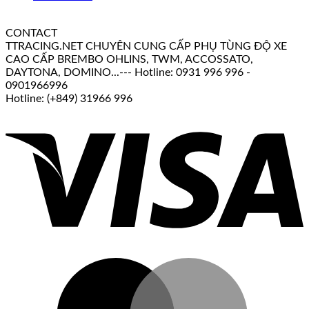
CONTACT
TTRACING.NET CHUYÊN CUNG CẤP PHỤ TÙNG ĐỘ XE
CAO CẤP BREMBO OHLINS, TWM, ACCOSSATO,
DAYTONA, DOMINO...--- Hotline: 0931 996 996 -
0901966996
Hotline: (+849) 31966 996
V
M