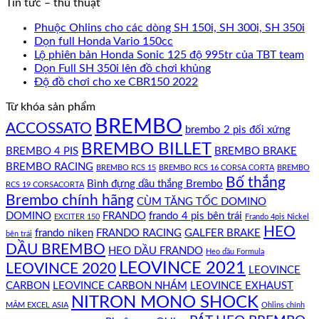
Tin tức – thủ thuật
Phuộc Ohlins cho các dòng SH 150i, SH 300i, SH 350i
Dọn full Honda Vario 150cc
Lộ phiên bản Honda Sonic 125 độ 995tr của TBT team
Dọn Full SH 350i lên đồ chơi khủng
Độ đồ chơi cho xe CBR150 2022
Từ khóa sản phẩm
BREMBO
ACCOSSATO
brembo 2 pis đối xứng
BREMBO BILLET
BREMBO 4 PIS
BREMBO BRAKE
BREMBO RACING
BREMBO RCS 15
BREMBO RCS 16 CORSA CORTA
BREMBO
Bố thắng
Bình đựng dầu thắng Brembo
RCS 19 CORSACORTA
Brembo chính hãng
CÙM TĂNG TỐC DOMINO
DOMINO
FRANDO
frando 4 pis bên trái
EXCITER 150
Frando 4pis Nickel
HEO
frando niken
FRANDO RACING
GALFER BRAKE
bên trái
DẦU BREMBO
HEO DẦU FRANDO
Heo dầu Formula
LEOVINCE 2021
LEOVINCE 2020
LEOVINCE
CARBON
LEOVINCE CARBON NHÁM
LEOVINCE EXHAUST
NITRON MONO SHOCK
MÂM EXCEL ASIA
Ohlins chính