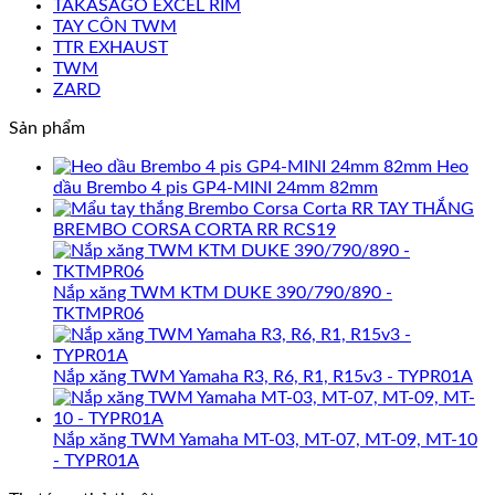
TAKASAGO EXCEL RIM
TAY CÔN TWM
TTR EXHAUST
TWM
ZARD
Sản phẩm
Heo
dầu Brembo 4 pis GP4-MINI 24mm 82mm
TAY THẮNG
BREMBO CORSA CORTA RR RCS19
Nắp xăng TWM KTM DUKE 390/790/890 -
TKTMPR06
Nắp xăng TWM Yamaha R3, R6, R1, R15v3 - TYPR01A
Nắp xăng TWM Yamaha MT-03, MT-07, MT-09, MT-10
- TYPR01A