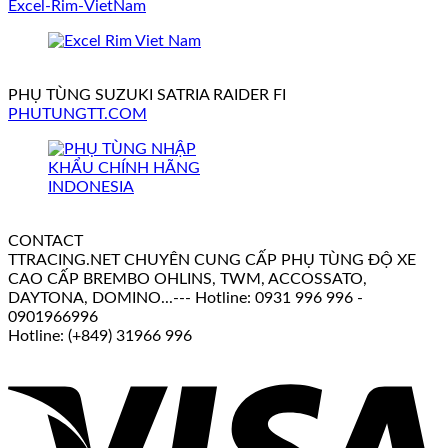
Excel-Rim-VietNam
PHỤ TÙNG SUZUKI SATRIA RAIDER FI
PHUTUNGTT.COM
CONTACT
TTRACING.NET CHUYÊN CUNG CẤP PHỤ TÙNG ĐỘ XE
CAO CẤP BREMBO OHLINS, TWM, ACCOSSATO,
DAYTONA, DOMINO...--- Hotline: 0931 996 996 -
0901966996
Hotline: (+849) 31966 996
V