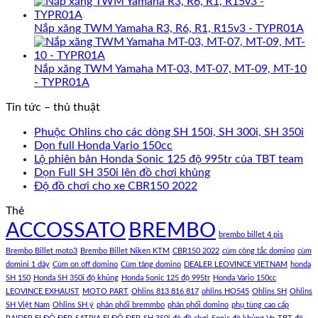
Nắp xăng TWM Yamaha R3, R6, R1, R15v3 - TYPR01A
Nắp xăng TWM Yamaha MT-03, MT-07, MT-09, MT-10
- TYPR01A
Tin tức – thủ thuật
Phuộc Ohlins cho các dòng SH 150i, SH 300i, SH 350i
Dọn full Honda Vario 150cc
Lộ phiên bản Honda Sonic 125 độ 995tr của TBT team
Dọn Full SH 350i lên đồ chơi khủng
Độ đồ chơi cho xe CBR150 2022
Thẻ
ACCOSSATO
BREMBO
brembo billet 4 pis
Brembo Billet moto3
Brembo Billet Niken KTM
CBR150 2022
cùm công tắc domino
cùm
domini 1 dây
Cùm on off domino
Cùm tăng domino
DEALER LEOVINCE VIETNAM
honda
SH 150
Honda SH 350i độ khủng
Honda Sonic 125 độ 995tr
Honda Vario 150cc
LEOVINCE EXHAUST
MOTO PART
Ohlins 813 816 817
ohlins HO545
Ohlins SH
Ohlins
SH Việt Nam
Ohlins SH ý
phân phối bremmbo
phân phối domino
phụ tùng cao cấp