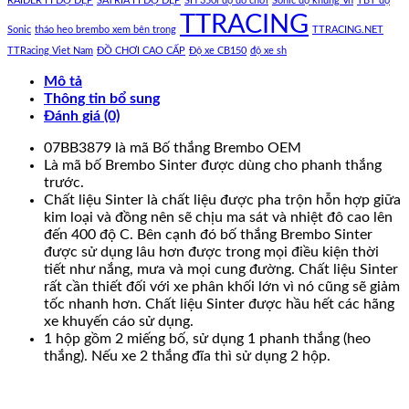
RAIDER FI ĐỘ ĐẸP
SATRIA FI ĐỘ ĐẸP
SH 350i độ đồ chơi
Sonic độ khủng Vn
TBT độ
TTRACING
Sonic
tháo heo brembo xem bên trong
TTRACING.NET
TTRacing Viet Nam
ĐỒ CHƠI CAO CẤP
Độ xe CB150
độ xe sh
Mô tả
Thông tin bổ sung
Đánh giá (0)
07BB3879 là mã Bố thắng Brembo OEM
Là mã bố Brembo Sinter được dùng cho phanh thắng
trước.
Chất liệu Sinter là chất liệu được pha trộn hỗn hợp giữa
kim loại và đồng nên sẽ chịu ma sát và nhiệt đô cao lên
đến 400 độ C. Bên cạnh đó bố thắng Brembo Sinter
được sử dụng lâu hơn được trong mọi điều kiện thời
tiết như nắng, mưa và mọi cung đường. Chất liệu Sinter
rất cần thiết đối với xe phân khối lớn vì nó cũng sẽ giảm
tốc nhanh hơn. Chất liệu Sinter được hầu hết các hãng
xe khuyến cáo sử dụng.
1 hộp gồm 2 miếng bố, sử dụng 1 phanh thắng (heo
thắng). Nếu xe 2 thắng đĩa thì sử dụng 2 hộp.