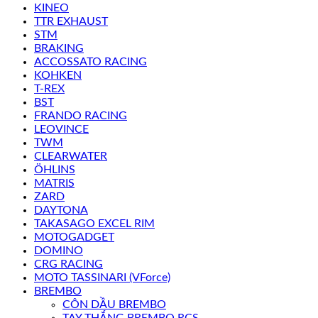
KINEO
TTR EXHAUST
STM
BRAKING
ACCOSSATO RACING
KOHKEN
T-REX
BST
FRANDO RACING
LEOVINCE
TWM
CLEARWATER
ÖHLINS
MATRIS
ZARD
DAYTONA
TAKASAGO EXCEL RIM
MOTOGADGET
DOMINO
CRG RACING
MOTO TASSINARI (VForce)
BREMBO
CÔN DẦU BREMBO
TAY THẮNG BREMBO RCS