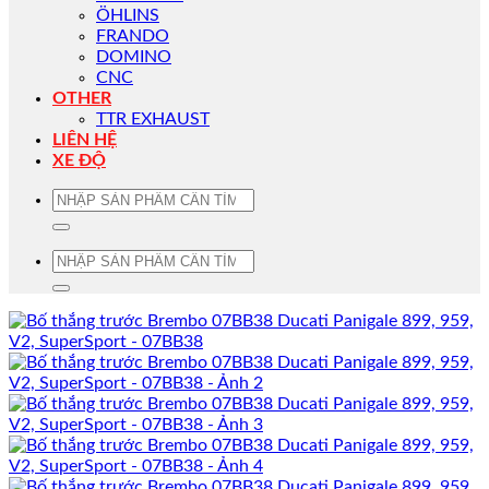
ÖHLINS
FRANDO
DOMINO
CNC
OTHER
TTR EXHAUST
LIÊN HỆ
XE ĐỘ
Tìm
kiếm:
Tìm
kiếm: