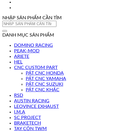
NHẬP SẢN PHẨM CẦN TÌM
Tìm
kiếm:
DANH MỤC SẢN PHẨM
DOMINO RACING
PEAK-MOD
ARIETE
HEL
CNC CUSTOM PART
PÁT CNC HONDA
PÁT CNC YAMAHA
PÁT CNC SUZUKI
PÁT CNC KHÁC
RSD
AUSTIN RACING
LEOVINCE EXHAUST
I.M.A
SC PROJECT
BRAKETECH
TAY CÔN TWM