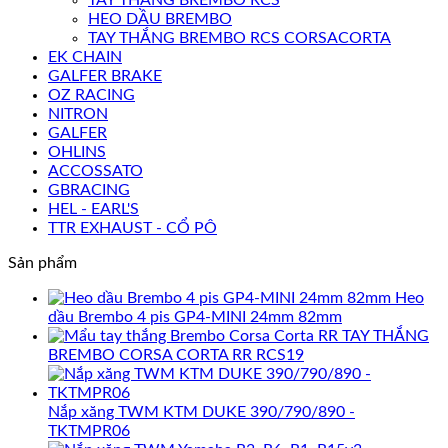
HEO DẦU BREMBO
TAY THẮNG BREMBO RCS CORSACORTA
EK CHAIN
GALFER BRAKE
OZ RACING
NITRON
GALFER
OHLINS
ACCOSSATO
GBRACING
HEL - EARL'S
TTR EXHAUST - CỔ PÔ
Sản phẩm
Heo
dầu Brembo 4 pis GP4-MINI 24mm 82mm
TAY THẮNG
BREMBO CORSA CORTA RR RCS19
Nắp xăng TWM KTM DUKE 390/790/890 -
TKTMPR06