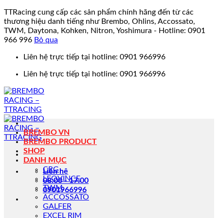
TTRacing cung cấp các sản phẩm chính hãng đến từ các
thương hiệu danh tiếng như Brembo, Ohlins, Accossato,
TWM, Daytona, Kohken, Nitron, Yoshimura - Hotline: 0901
966 996
Bỏ qua
Bỏ
Liên hệ trực tiếp tại hotline: 0901 966996
qua
Liên hệ trực tiếp tại hotline: 0901 966996
nội
dung
BREMBO VN
BREMBO PRODUCT
SHOP
DANH MỤC
CRG
Liên hệ
LEOVINCE
08:00 - 17:00
TWM
0901966996
ACCOSSATO
GALFER
EXCEL RIM