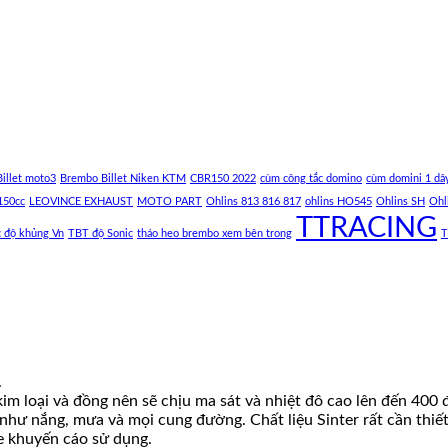
illet moto3
Brembo Billet Niken KTM
CBR150 2022
cùm công tắc domino
cùm domini 1 dâ
150cc
LEOVINCE EXHAUST
MOTO PART
Ohlins 813 816 817
ohlins HO545
Ohlins SH
Ohl
TTRACING
c độ khủng Vn
TBT độ Sonic
tháo heo brembo xem bên trong
T
.
 kim loại và đồng nên sẽ chịu ma sát và nhiệt đô cao lên đến 40
như nắng, mưa và mọi cung đường. Chất liệu Sinter rất cần thiết
e khuyến cáo sử dụng.