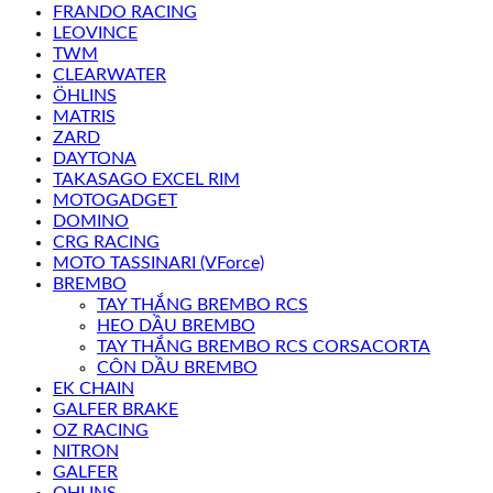
FRANDO RACING
LEOVINCE
TWM
CLEARWATER
ÖHLINS
MATRIS
ZARD
DAYTONA
TAKASAGO EXCEL RIM
MOTOGADGET
DOMINO
CRG RACING
MOTO TASSINARI (VForce)
BREMBO
TAY THẮNG BREMBO RCS
HEO DẦU BREMBO
TAY THẮNG BREMBO RCS CORSACORTA
CÔN DẦU BREMBO
EK CHAIN
GALFER BRAKE
OZ RACING
NITRON
GALFER
OHLINS