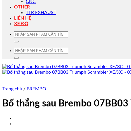
CNC
OTHER
TTR EXHAUST
LIÊN HỆ
XE ĐỘ
Tìm
kiếm:
Tìm
kiếm:
Trang chủ
/
BREMBO
Bố thắng sau Brembo 07BB03 