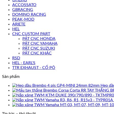
ACCOSSATO
GBRACING
DOMINO RACING
PEAK-MOD
ARIETE
HEL
CNC CUSTOM PART
PÁT CNC HONDA
PÁT CNC YAMAHA
PÁT CNC SUZUKI
PÁT CNC KHÁC
RSD
HEL - EARL'S
TTR EXHAUST - CỔ PÔ
Sản phẩm
Heo dầ
TAY THẮNG B
Tin tức – thủ thuật