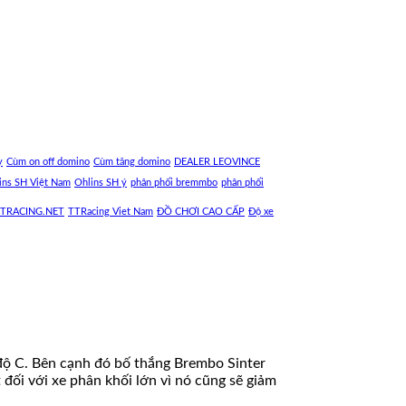
y
Cùm on off domino
Cùm tăng domino
DEALER LEOVINCE
ins SH Việt Nam
Ohlins SH ý
phân phối bremmbo
phân phối
TRACING.NET
TTRacing Viet Nam
ĐỒ CHƠI CAO CẤP
Độ xe
0 độ C. Bên cạnh đó bố thắng Brembo Sinter
 đối với xe phân khối lớn vì nó cũng sẽ giảm