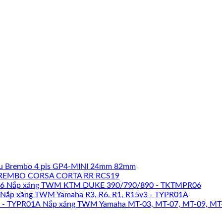
u Brembo 4 pis GP4-MINI 24mm 82mm
REMBO CORSA CORTA RR RCS19
Nắp xăng TWM KTM DUKE 390/790/890 - TKTMPR06
Nắp xăng TWM Yamaha R3, R6, R1, R15v3 - TYPR01A
Nắp xăng TWM Yamaha MT-03, MT-07, MT-09, MT