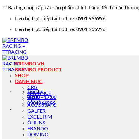
TTRacing cung cấp các sản phẩm chính hãng đến từ các thươn
Bỏ
Liên hệ trực tiếp tại hotline: 0901 966996
qua
Liên hệ trực tiếp tại hotline: 0901 966996
nội
dung
BREMBO VN
BREMBO PRODUCT
SHOP
DANH MỤC
CRG
Liên hệ
LEOVINCE
08:00 - 17:00
TWM
0901966996
ACCOSSATO
GALFER
EXCEL RIM
ÖHLINS
FRANDO
DOMINO