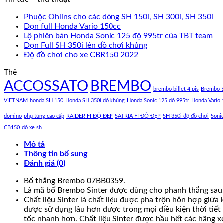
Phuộc Ohlins cho các dòng SH 150i, SH 300i, SH 350i
Dọn full Honda Vario 150cc
Lộ phiên bản Honda Sonic 125 độ 995tr của TBT team
Dọn Full SH 350i lên đồ chơi khủng
Độ đồ chơi cho xe CBR150 2022
Thẻ
ACCOSSATO
BREMBO
brembo billet 4 pis
Brembo B
VIETNAM
honda SH 150
Honda SH 350i độ khủng
Honda Sonic 125 độ 995tr
Honda Vario 
domino
phụ tùng cao cấp
RAIDER FI ĐỘ ĐẸP
SATRIA FI ĐỘ ĐẸP
SH 350i độ đồ chơi
Soni
CB150
độ xe sh
Mô tả
Thông tin bổ sung
Đánh giá (0)
Bố thắng Brembo 07BB0359.
Là mã bố Brembo Sinter được dùng cho phanh thắng sau
Chất liệu Sinter là chất liệu được pha trộn hỗn hợp giữa
được sử dụng lâu hơn được trong mọi điều kiện thời tiết 
tốc nhanh hơn. Chất liệu Sinter được hầu hết các hãng x