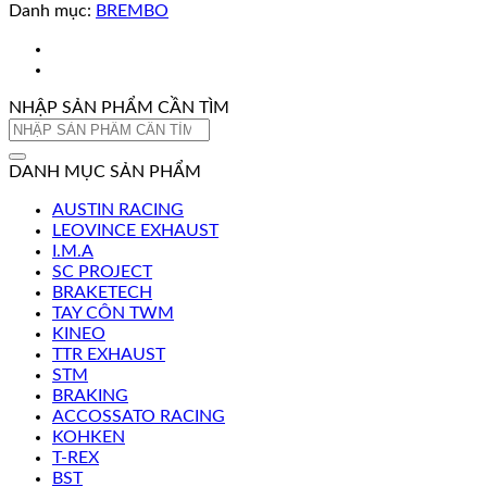
Danh mục:
BREMBO
NHẬP SẢN PHẨM CẦN TÌM
Tìm
kiếm:
DANH MỤC SẢN PHẨM
AUSTIN RACING
LEOVINCE EXHAUST
I.M.A
SC PROJECT
BRAKETECH
TAY CÔN TWM
KINEO
TTR EXHAUST
STM
BRAKING
ACCOSSATO RACING
KOHKEN
T-REX
BST