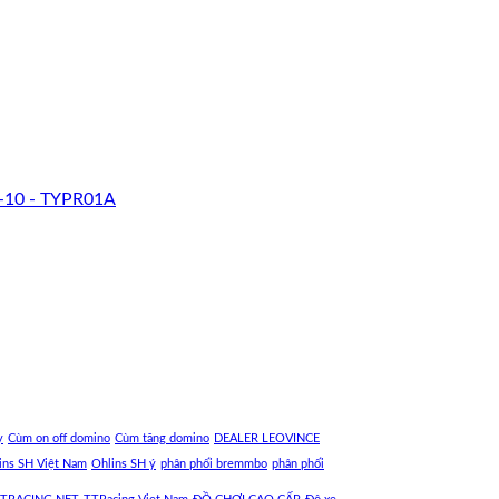
-10 - TYPR01A
y
Cùm on off domino
Cùm tăng domino
DEALER LEOVINCE
ins SH Việt Nam
Ohlins SH ý
phân phối bremmbo
phân phối