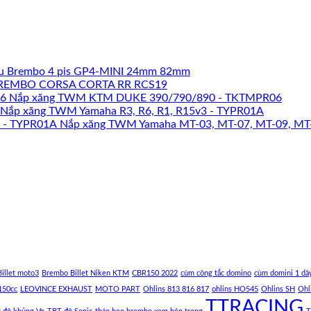
u Brembo 4 pis GP4-MINI 24mm 82mm
REMBO CORSA CORTA RR RCS19
Nắp xăng TWM KTM DUKE 390/790/890 - TKTMPR06
Nắp xăng TWM Yamaha R3, R6, R1, R15v3 - TYPR01A
Nắp xăng TWM Yamaha MT-03, MT-07, MT-09, MT
illet moto3
Brembo Billet Niken KTM
CBR150 2022
cùm công tắc domino
cùm domini 1 dâ
150cc
LEOVINCE EXHAUST
MOTO PART
Ohlins 813 816 817
ohlins HO545
Ohlins SH
Ohl
TTRACING