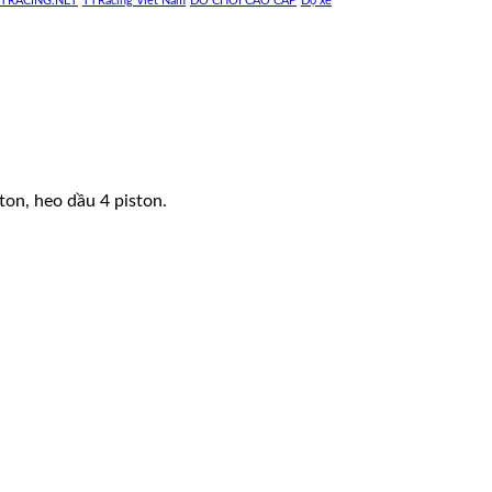
TRACING.NET
TTRacing Viet Nam
ĐỒ CHƠI CAO CẤP
Độ xe
ton, heo dầu 4 piston.