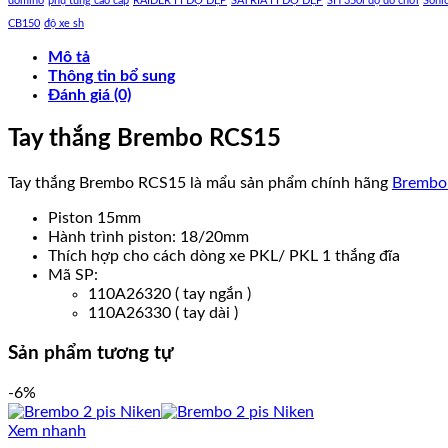
domino
phụ tùng cao cấp
RAIDER FI ĐỘ ĐẸP
SATRIA FI ĐỘ ĐẸP
SH 350i độ đồ chơi
Soni
CB150
độ xe sh
Mô tả
Thông tin bổ sung
Đánh giá (0)
Tay thắng Brembo RCS15
Tay thắng Brembo RCS15 là mẩu sản phẩm chính hãng
Brembo 
Piston 15mm
Hành trình piston: 18/20mm
Thích hợp cho cách dòng xe PKL/ PKL 1 thắng đĩa
Mã SP:
110A26320 ( tay ngắn )
110A26330 ( tay dài )
Sản phẩm tương tự
-6%
Xem nhanh