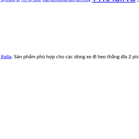
c độ khủng Vn
TBT độ Sonic
tháo heo brembo xem bên trong
T
Italia
. Sản phẩm phù hợp cho các dòng xe đi heo thắng dĩa 2 pis