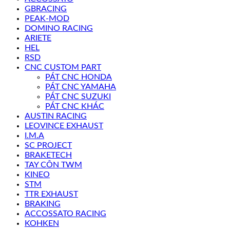
GBRACING
PEAK-MOD
DOMINO RACING
ARIETE
HEL
RSD
CNC CUSTOM PART
PÁT CNC HONDA
PÁT CNC YAMAHA
PÁT CNC SUZUKI
PÁT CNC KHÁC
AUSTIN RACING
LEOVINCE EXHAUST
I.M.A
SC PROJECT
BRAKETECH
TAY CÔN TWM
KINEO
STM
TTR EXHAUST
BRAKING
ACCOSSATO RACING
KOHKEN