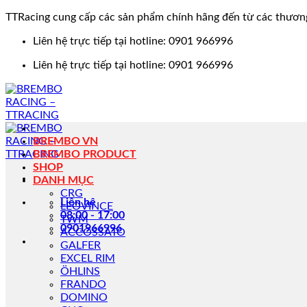
TTRacing cung cấp các sản phẩm chính hãng đến từ các thươn
Bỏ
Liên hệ trực tiếp tại hotline: 0901 966996
qua
Liên hệ trực tiếp tại hotline: 0901 966996
nội
dung
BREMBO VN
BREMBO PRODUCT
SHOP
DANH MỤC
CRG
Liên hệ
LEOVINCE
08:00 - 17:00
TWM
0901966996
ACCOSSATO
GALFER
EXCEL RIM
ÖHLINS
FRANDO
DOMINO