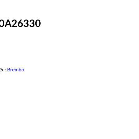
10A26330
ệu:
Brembo