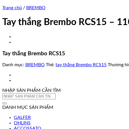
Trang chủ
/
BREMBO
Tay thắng Brembo RCS15 – 1
Tay thắng Brembo RCS15
Danh mục:
BREMBO
Thẻ:
tay thắng Brembo RCS15
Thương hi
NHẬP SẢN PHẨM CẦN TÌM
Tìm
kiếm:
DANH MỤC SẢN PHẨM
GALFER
OHLINS
ACCOSSATO