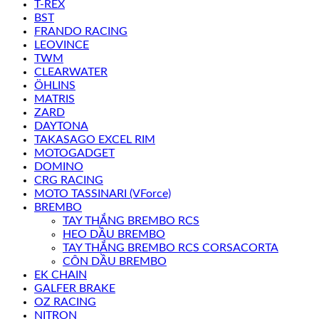
T-REX
BST
FRANDO RACING
LEOVINCE
TWM
CLEARWATER
ÖHLINS
MATRIS
ZARD
DAYTONA
TAKASAGO EXCEL RIM
MOTOGADGET
DOMINO
CRG RACING
MOTO TASSINARI (VForce)
BREMBO
TAY THẮNG BREMBO RCS
HEO DẦU BREMBO
TAY THẮNG BREMBO RCS CORSACORTA
CÔN DẦU BREMBO
EK CHAIN
GALFER BRAKE
OZ RACING
NITRON