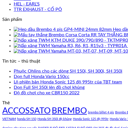
HEL - EARL'S
TTR EXHAUST - CỔ PÔ
Sản phẩm
Heo dầ
TAY THẮNG B
Tin tức – thủ thuật
Phuộc Ohlins cho các dòng SH 150i, SH 300i, SH 350i
Dọn full Honda Vario 150cc
Lộ phiên bản Honda Sonic 125 độ 995tr của TBT team
Dọn Full SH 350i lên đồ chơi khủng
Độ đồ chơi cho xe CBR150 2022
Thẻ
ACCOSSATO
BREMBO
brembo billet 4 pis
Brembo B
VIETNAM
honda SH 150
Honda SH 350i độ khủng
Honda Sonic 125 độ 995tr
Honda Vario 