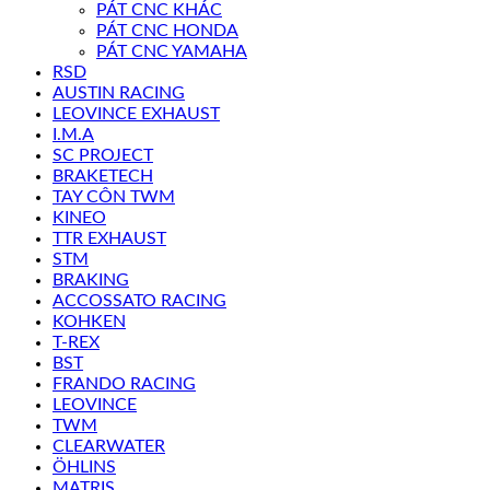
PÁT CNC KHÁC
PÁT CNC HONDA
PÁT CNC YAMAHA
RSD
AUSTIN RACING
LEOVINCE EXHAUST
I.M.A
SC PROJECT
BRAKETECH
TAY CÔN TWM
KINEO
TTR EXHAUST
STM
BRAKING
ACCOSSATO RACING
KOHKEN
T-REX
BST
FRANDO RACING
LEOVINCE
TWM
CLEARWATER
ÖHLINS
MATRIS