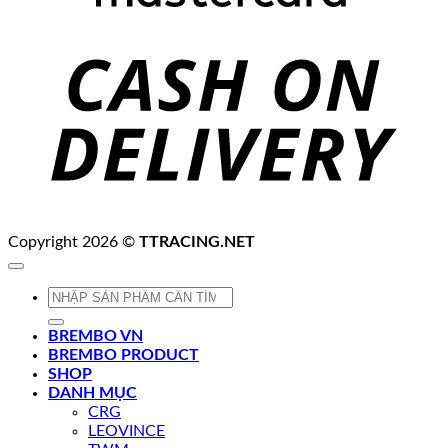
C
D
Copyright 2026 ©
TTRACING.NET
Tìm
kiếm:
BREMBO VN
BREMBO PRODUCT
SHOP
DANH MỤC
CRG
LEOVINCE