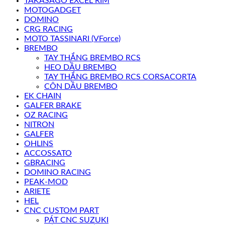
TAKASAGO EXCEL RIM
MOTOGADGET
DOMINO
CRG RACING
MOTO TASSINARI (VForce)
BREMBO
TAY THẮNG BREMBO RCS
HEO DẦU BREMBO
TAY THẮNG BREMBO RCS CORSACORTA
CÔN DẦU BREMBO
EK CHAIN
GALFER BRAKE
OZ RACING
NITRON
GALFER
OHLINS
ACCOSSATO
GBRACING
DOMINO RACING
PEAK-MOD
ARIETE
HEL
CNC CUSTOM PART
PÁT CNC SUZUKI