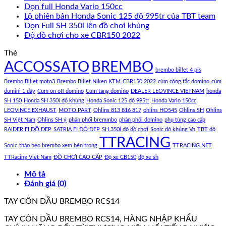
Dọn full Honda Vario 150cc
Lộ phiên bản Honda Sonic 125 độ 995tr của TBT team
Dọn Full SH 350i lên đồ chơi khủng
Độ đồ chơi cho xe CBR150 2022
Thẻ
ACCOSSATO
BREMBO
brembo billet 4 pis
Brembo Billet moto3
Brembo Billet Niken KTM
CBR150 2022
cùm công tắc domino
cùm
domini 1 dây
Cùm on off domino
Cùm tăng domino
DEALER LEOVINCE VIETNAM
honda
SH 150
Honda SH 350i độ khủng
Honda Sonic 125 độ 995tr
Honda Vario 150cc
LEOVINCE EXHAUST
MOTO PART
Ohlins 813 816 817
ohlins HO545
Ohlins SH
Ohlins
SH Việt Nam
Ohlins SH ý
phân phối bremmbo
phân phối domino
phụ tùng cao cấp
RAIDER FI ĐỘ ĐẸP
SATRIA FI ĐỘ ĐẸP
SH 350i độ đồ chơi
Sonic độ khủng Vn
TBT độ
TTRACING
Sonic
tháo heo brembo xem bên trong
TTRACING.NET
TTRacing Viet Nam
ĐỒ CHƠI CAO CẤP
Độ xe CB150
độ xe sh
Mô tả
Đánh giá (0)
TAY CÔN DẦU BREMBO RCS14
TAY CÔN DẦU BREMBO RCS14, HÀNG NHẬP KHẨU