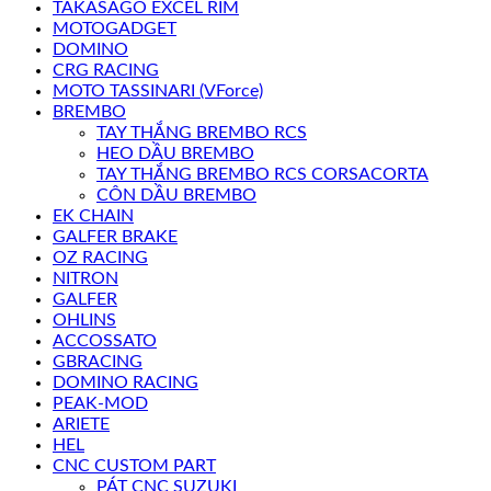
TAKASAGO EXCEL RIM
MOTOGADGET
DOMINO
CRG RACING
MOTO TASSINARI (VForce)
BREMBO
TAY THẮNG BREMBO RCS
HEO DẦU BREMBO
TAY THẮNG BREMBO RCS CORSACORTA
CÔN DẦU BREMBO
EK CHAIN
GALFER BRAKE
OZ RACING
NITRON
GALFER
OHLINS
ACCOSSATO
GBRACING
DOMINO RACING
PEAK-MOD
ARIETE
HEL
CNC CUSTOM PART
PÁT CNC SUZUKI