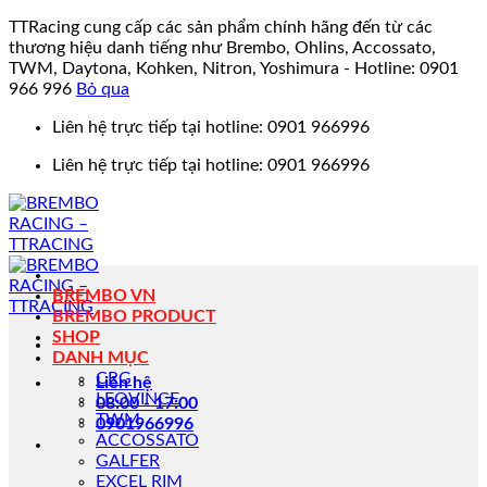
TTRacing cung cấp các sản phẩm chính hãng đến từ các
thương hiệu danh tiếng như Brembo, Ohlins, Accossato,
TWM, Daytona, Kohken, Nitron, Yoshimura - Hotline: 0901
966 996
Bỏ qua
Bỏ
Liên hệ trực tiếp tại hotline: 0901 966996
qua
Liên hệ trực tiếp tại hotline: 0901 966996
nội
dung
BREMBO VN
BREMBO PRODUCT
SHOP
DANH MỤC
CRG
Liên hệ
LEOVINCE
08:00 - 17:00
TWM
0901966996
ACCOSSATO
GALFER
EXCEL RIM