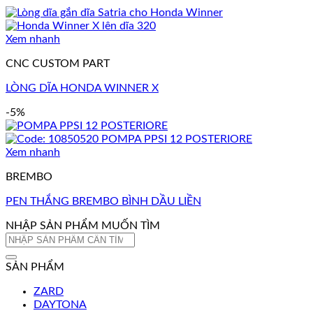
Xem nhanh
CNC CUSTOM PART
LÒNG DĨA HONDA WINNER X
-5%
Xem nhanh
BREMBO
PEN THẮNG BREMBO BÌNH DẦU LIỀN
NHẬP SẢN PHẨM MUỐN TÌM
Tìm
kiếm:
SẢN PHẨM
ZARD
DAYTONA