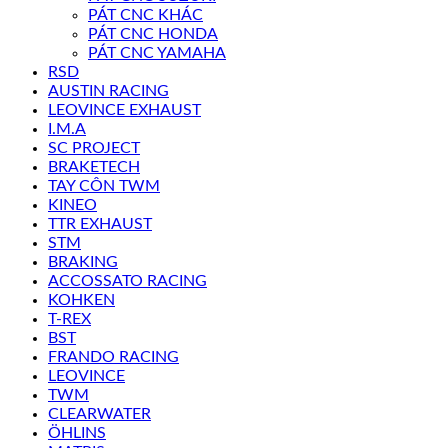
PÁT CNC KHÁC
PÁT CNC HONDA
PÁT CNC YAMAHA
RSD
AUSTIN RACING
LEOVINCE EXHAUST
I.M.A
SC PROJECT
BRAKETECH
TAY CÔN TWM
KINEO
TTR EXHAUST
STM
BRAKING
ACCOSSATO RACING
KOHKEN
T-REX
BST
FRANDO RACING
LEOVINCE
TWM
CLEARWATER
ÖHLINS