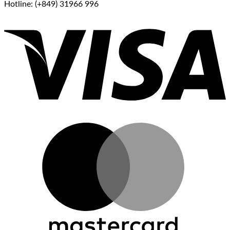
Hotline: (+849) 31966 996
V
M