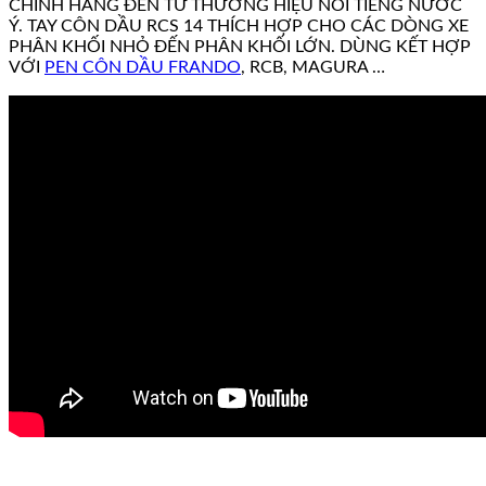
CHÍNH HÃNG ĐẾN TỪ THƯƠNG HIỆU NỔI TIẾNG NƯỚC
Ý. TAY CÔN DẦU RCS 14 THÍCH HỢP CHO CÁC DÒNG XE
PHÂN KHỐI NHỎ ĐẾN PHÂN KHỐI LỚN. DÙNG KẾT HỢP
VỚI
PEN CÔN DẦU FRANDO
, RCB, MAGURA …