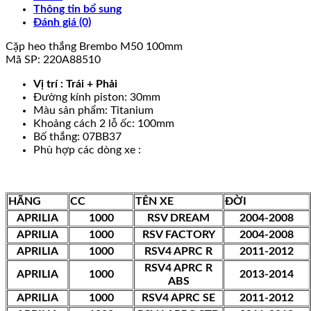
Thông tin bổ sung
Đánh giá (0)
Cặp heo thắng Brembo M50 100mm
Mã SP: 220A88510
Vị trí : Trái + Phải
Đường kính piston: 30mm
Màu sản phẩm: Titanium
Khoảng cách 2 lỗ ốc: 100mm
Bố thắng: 07BB37
Phù hợp các dòng xe :
HÃNG
CC
TÊN XE
ĐỜI
APRILIA
1000
RSV DREAM
2004-2008
APRILIA
1000
RSV FACTORY
2004-2008
APRILIA
1000
RSV4 APRC R
2011-2012
RSV4 APRC R
APRILIA
1000
2013-2014
ABS
APRILIA
1000
RSV4 APRC SE
2011-2012