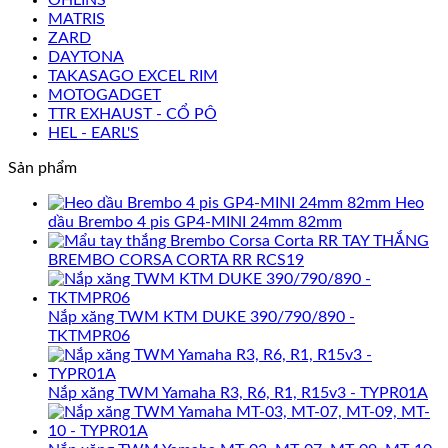
MATRIS
ZARD
DAYTONA
TAKASAGO EXCEL RIM
MOTOGADGET
TTR EXHAUST - CỔ PÔ
HEL - EARL'S
Sản phẩm
Heo
dầu Brembo 4 pis GP4-MINI 24mm 82mm
TAY THẮNG
BREMBO CORSA CORTA RR RCS19
Nắp xăng TWM KTM DUKE 390/790/890 -
TKTMPR06
Nắp xăng TWM Yamaha R3, R6, R1, R15v3 - TYPR01A