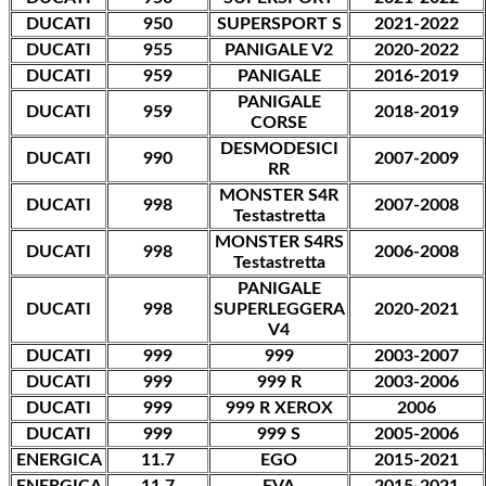
DUCATI
950
SUPERSPORT S
2021-2022
DUCATI
955
PANIGALE V2
2020-2022
DUCATI
959
PANIGALE
2016-2019
PANIGALE
DUCATI
959
2018-2019
CORSE
DESMODESICI
DUCATI
990
2007-2009
RR
MONSTER S4R
DUCATI
998
2007-2008
Testastretta
MONSTER S4RS
DUCATI
998
2006-2008
Testastretta
PANIGALE
DUCATI
998
SUPERLEGGERA
2020-2021
V4
DUCATI
999
999
2003-2007
DUCATI
999
999 R
2003-2006
DUCATI
999
999 R XEROX
2006
DUCATI
999
999 S
2005-2006
ENERGICA
11.7
EGO
2015-2021
ENERGICA
11.7
EVA
2015-2021