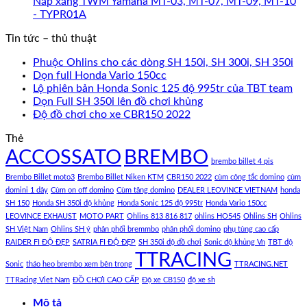
Nắp xăng TWM Yamaha MT-03, MT-07, MT-09, MT-10
- TYPR01A
Tin tức – thủ thuật
Phuộc Ohlins cho các dòng SH 150i, SH 300i, SH 350i
Dọn full Honda Vario 150cc
Lộ phiên bản Honda Sonic 125 độ 995tr của TBT team
Dọn Full SH 350i lên đồ chơi khủng
Độ đồ chơi cho xe CBR150 2022
Thẻ
ACCOSSATO
BREMBO
brembo billet 4 pis
Brembo Billet moto3
Brembo Billet Niken KTM
CBR150 2022
cùm công tắc domino
cùm
domini 1 dây
Cùm on off domino
Cùm tăng domino
DEALER LEOVINCE VIETNAM
honda
SH 150
Honda SH 350i độ khủng
Honda Sonic 125 độ 995tr
Honda Vario 150cc
LEOVINCE EXHAUST
MOTO PART
Ohlins 813 816 817
ohlins HO545
Ohlins SH
Ohlins
SH Việt Nam
Ohlins SH ý
phân phối bremmbo
phân phối domino
phụ tùng cao cấp
RAIDER FI ĐỘ ĐẸP
SATRIA FI ĐỘ ĐẸP
SH 350i độ đồ chơi
Sonic độ khủng Vn
TBT độ
TTRACING
Sonic
tháo heo brembo xem bên trong
TTRACING.NET
TTRacing Viet Nam
ĐỒ CHƠI CAO CẤP
Độ xe CB150
độ xe sh
Mô tả