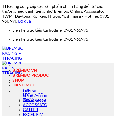
TTRacing cung cấp các sản phẩm chính hãng đến từ các
thương hiệu danh tiếng như Brembo, Ohlins, Accossato,
TWM, Daytona, Kohken, Nitron, Yoshimura - Hotline: 0901
966 996
Bỏ qua
Bỏ
Liên hệ trực tiếp tại hotline: 0901 966996
qua
Liên hệ trực tiếp tại hotline: 0901 966996
nội
dung
BREMBO VN
BREMBO PRODUCT
SHOP
DANH MỤC
CRG
Liên hệ
LEOVINCE
08:00 - 17:00
TWM
0901966996
ACCOSSATO
GALFER
EXCEL RIM