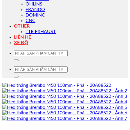
ÖHLINS
FRANDO
DOMINO
CNC
OTHER
TTR EXHAUST
LIÊN HỆ
XE ĐỘ
Tìm
kiếm:
Tìm
kiếm: