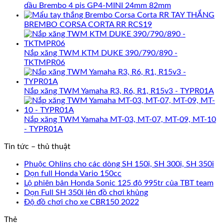
dầu Brembo 4 pis GP4-MINI 24mm 82mm
TAY THẮNG
BREMBO CORSA CORTA RR RCS19
Nắp xăng TWM KTM DUKE 390/790/890 -
TKTMPR06
Nắp xăng TWM Yamaha R3, R6, R1, R15v3 - TYPR01A
Nắp xăng TWM Yamaha MT-03, MT-07, MT-09, MT-10
- TYPR01A
Tin tức – thủ thuật
Phuộc Ohlins cho các dòng SH 150i, SH 300i, SH 350i
Dọn full Honda Vario 150cc
Lộ phiên bản Honda Sonic 125 độ 995tr của TBT team
Dọn Full SH 350i lên đồ chơi khủng
Độ đồ chơi cho xe CBR150 2022
Thẻ