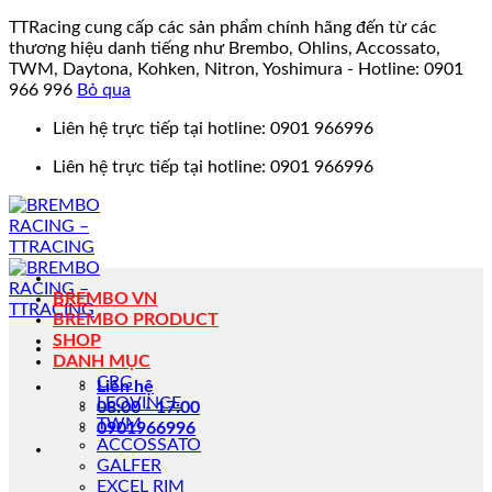
TTRacing cung cấp các sản phẩm chính hãng đến từ các
thương hiệu danh tiếng như Brembo, Ohlins, Accossato,
TWM, Daytona, Kohken, Nitron, Yoshimura - Hotline: 0901
966 996
Bỏ qua
Bỏ
Liên hệ trực tiếp tại hotline: 0901 966996
qua
Liên hệ trực tiếp tại hotline: 0901 966996
nội
dung
BREMBO VN
BREMBO PRODUCT
SHOP
DANH MỤC
CRG
Liên hệ
LEOVINCE
08:00 - 17:00
TWM
0901966996
ACCOSSATO
GALFER
EXCEL RIM