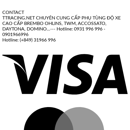
CONTACT
TTRACING.NET CHUYÊN CUNG CẤP PHỤ TÙNG ĐỘ XE
CAO CẤP BREMBO OHLINS, TWM, ACCOSSATO,
DAYTONA, DOMINO...--- Hotline: 0931 996 996 -
0901966996
Hotline: (+849) 31966 996
V
M