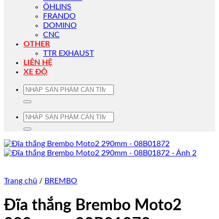
ÖHLINS
FRANDO
DOMINO
CNC
OTHER
TTR EXHAUST
LIÊN HỆ
XE ĐỘ
Tìm
kiếm:
Tìm
kiếm:
Trang chủ
/
BREMBO
Đĩa thắng Brembo Moto2