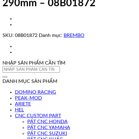
290mm – 08B01872
SKU:
08B01872
Danh mục:
BREMBO
NHẬP SẢN PHẨM CẦN TÌM
Tìm
kiếm:
DANH MỤC SẢN PHẨM
DOMINO RACING
PEAK-MOD
ARIETE
HEL
CNC CUSTOM PART
PÁT CNC HONDA
PÁT CNC YAMAHA
PÁT CNC SUZUKI