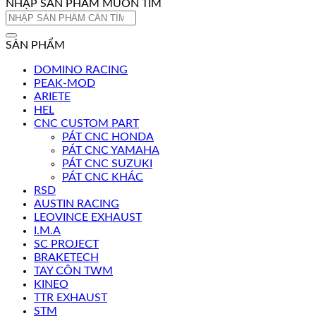
NHẬP SẢN PHẨM MUỐN TÌM
Tìm
kiếm:
SẢN PHẨM
DOMINO RACING
PEAK-MOD
ARIETE
HEL
CNC CUSTOM PART
PÁT CNC HONDA
PÁT CNC YAMAHA
PÁT CNC SUZUKI
PÁT CNC KHÁC
RSD
AUSTIN RACING
LEOVINCE EXHAUST
I.M.A
SC PROJECT
BRAKETECH
TAY CÔN TWM
KINEO
TTR EXHAUST
STM