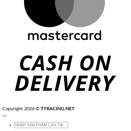
C
D
Copyright 2026 ©
TTRACING.NET
Tìm
kiếm: