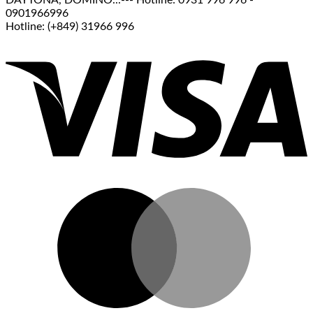
0901966996
Hotline: (+849) 31966 996
V
M