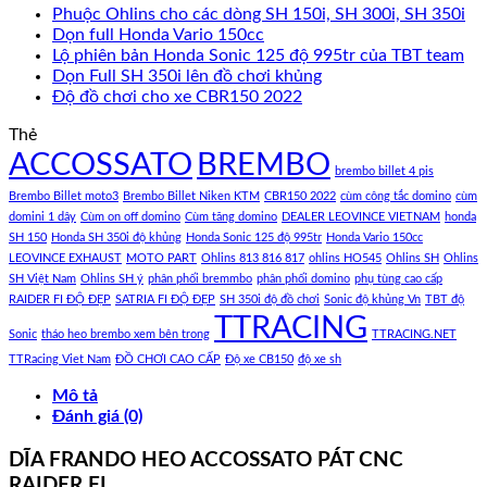
Phuộc Ohlins cho các dòng SH 150i, SH 300i, SH 350i
Dọn full Honda Vario 150cc
Lộ phiên bản Honda Sonic 125 độ 995tr của TBT team
Dọn Full SH 350i lên đồ chơi khủng
Độ đồ chơi cho xe CBR150 2022
Thẻ
ACCOSSATO
BREMBO
brembo billet 4 pis
Brembo Billet moto3
Brembo Billet Niken KTM
CBR150 2022
cùm công tắc domino
cùm
domini 1 dây
Cùm on off domino
Cùm tăng domino
DEALER LEOVINCE VIETNAM
honda
SH 150
Honda SH 350i độ khủng
Honda Sonic 125 độ 995tr
Honda Vario 150cc
LEOVINCE EXHAUST
MOTO PART
Ohlins 813 816 817
ohlins HO545
Ohlins SH
Ohlins
SH Việt Nam
Ohlins SH ý
phân phối bremmbo
phân phối domino
phụ tùng cao cấp
RAIDER FI ĐỘ ĐẸP
SATRIA FI ĐỘ ĐẸP
SH 350i độ đồ chơi
Sonic độ khủng Vn
TBT độ
TTRACING
Sonic
tháo heo brembo xem bên trong
TTRACING.NET
TTRacing Viet Nam
ĐỒ CHƠI CAO CẤP
Độ xe CB150
độ xe sh
Mô tả
Đánh giá (0)
DĨA FRANDO HEO ACCOSSATO PÁT CNC
RAIDER FI