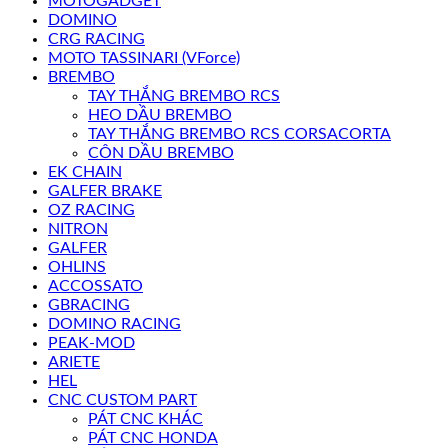
MOTOGADGET
DOMINO
CRG RACING
MOTO TASSINARI (VForce)
BREMBO
TAY THẮNG BREMBO RCS
HEO DẦU BREMBO
TAY THẮNG BREMBO RCS CORSACORTA
CÔN DẦU BREMBO
EK CHAIN
GALFER BRAKE
OZ RACING
NITRON
GALFER
OHLINS
ACCOSSATO
GBRACING
DOMINO RACING
PEAK-MOD
ARIETE
HEL
CNC CUSTOM PART
PÁT CNC KHÁC
PÁT CNC HONDA