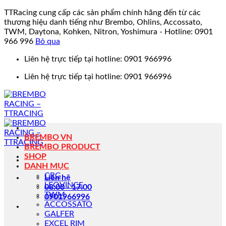
TTRacing cung cấp các sản phẩm chính hãng đến từ các
thương hiệu danh tiếng như Brembo, Ohlins, Accossato,
TWM, Daytona, Kohken, Nitron, Yoshimura - Hotline: 0901
966 996
Bỏ qua
Bỏ
Liên hệ trực tiếp tại hotline: 0901 966996
qua
Liên hệ trực tiếp tại hotline: 0901 966996
nội
dung
BREMBO VN
BREMBO PRODUCT
SHOP
DANH MỤC
CRG
Liên hệ
LEOVINCE
08:00 - 17:00
TWM
0901966996
ACCOSSATO
GALFER
EXCEL RIM