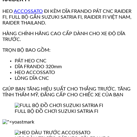
HEO
ACCOSSATO
ĐI KÈM DĨA FRANDO PÁT CNC RAIDER
FI, FULL BỘ GẮN SUZUKI SATRIA FI, RAIDER FI VIỆT NAM,
RAIDER THAILAND.
HÀNG CHÍNH HÃNG CAO CẤP DÀNH CHO XE ĐỘ DĨA
TRƯỚC.
TRỌN BỘ BAO GỒM:
PÁT HEO CNC
DĨA FRANDO 320mm
HEO ACCOSSATO
LÒNG DĨA CNC
GIÚP BẠN TĂNG HIỆU SUẤT CHO THẮNG TRƯỚC. TĂNG
TÍNH THẨM MỸ, ĐẲNG CẤP CHO CHIẾC XE CỦA BẠN
FULL BỘ ĐỒ CHƠI SUZUKI SATRIA FI