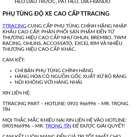
HEO DÀU TRƯỚC, PÁT HEO, DĨA FRANDO
PHỤ TÙNG ĐỘ XE CAO CẤP TTRACING
TTRACING
CUNG CẤP PHỤ TÙNG CHÍNH HÃNG NHẬP
KHẨU CAO CẤP. PHÂN PHỐI SẢN PHẨM ĐẾN TỪ
THƯƠNG HIỆU CAO CẤP NHƯ OHLIN, BREMBO, TWM
RACING, OHLINS, ACCOSSATO, EXCEL RIM VÀ NHIỀU
THƯƠNG HIỆU CAO CẤP KHÁC.
CAM KẾT:
CHỈ BÁN PHỤ TÙNG CHÍNH HÃNG
HÀNG HÓA CÓ NGUỒN GỐC XUẤT XỨ RỎ RÀNG
NÓI KHÔNG VỚI HÀNG NHÁI.
XIN LIÊN HỆ:
TTRACING PART – HOTLINE: 0931 966996 – MR. TRỌNG
TÍN
MỌI THẮC MẮC KHIÊU NẠI XIN LIÊN HỆ VÀO HOTLINE:
0901966996 – MR.
TRONG TÍN
ĐỂ ĐƯỢC GIẢI QUYẾT!
CAM KẾT LUÔN MANG ĐẾN GIÁ TRỊ TỐT NHẤT CHO