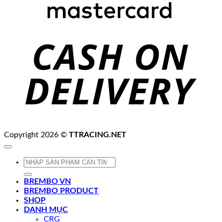
C
D
Copyright 2026 ©
TTRACING.NET
Tìm
kiếm:
BREMBO VN
BREMBO PRODUCT
SHOP
DANH MỤC
CRG