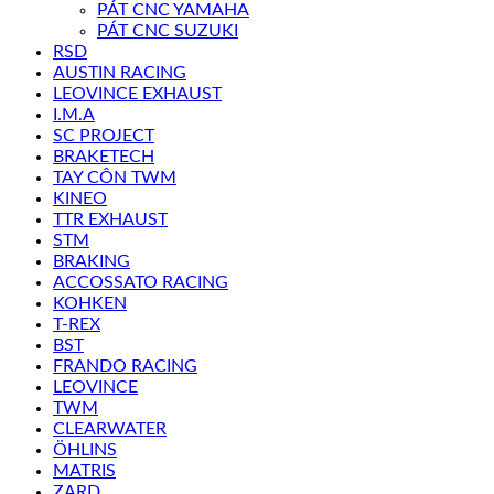
PÁT CNC YAMAHA
PÁT CNC SUZUKI
RSD
AUSTIN RACING
LEOVINCE EXHAUST
I.M.A
SC PROJECT
BRAKETECH
TAY CÔN TWM
KINEO
TTR EXHAUST
STM
BRAKING
ACCOSSATO RACING
KOHKEN
T-REX
BST
FRANDO RACING
LEOVINCE
TWM
CLEARWATER
ÖHLINS
MATRIS
ZARD