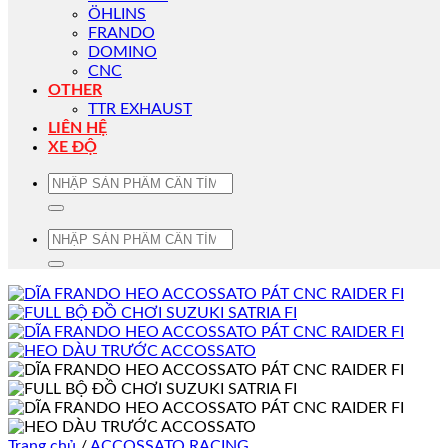
ÖHLINS
FRANDO
DOMINO
CNC
OTHER
TTR EXHAUST
LIÊN HỆ
XE ĐỘ
Tìm
kiếm:
Tìm
kiếm:
Trang chủ
/
ACCOSSATO RACING