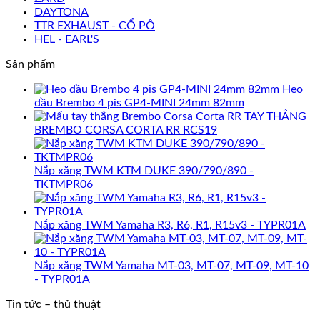
DAYTONA
TTR EXHAUST - CỔ PÔ
HEL - EARL'S
Sản phẩm
Heo
dầu Brembo 4 pis GP4-MINI 24mm 82mm
TAY THẮNG
BREMBO CORSA CORTA RR RCS19
Nắp xăng TWM KTM DUKE 390/790/890 -
TKTMPR06
Nắp xăng TWM Yamaha R3, R6, R1, R15v3 - TYPR01A
Nắp xăng TWM Yamaha MT-03, MT-07, MT-09, MT-10
- TYPR01A
Tin tức – thủ thuật