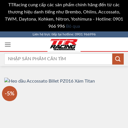
TTRacing cung cấp các sản phẩm chính hãng đến từ các
thương hiệu danh tiếng như Brembo, Ohlins, Accossato,
TWM, Daytona, Kohken, Nitron, Yoshimura - Hotline: 0901
966 996
Bỏ qua
Bỏ
Liên hệ trực tiếp tại hotline: 0901 966996
qua
nội
dung
Tìm
kiếm:
-5%