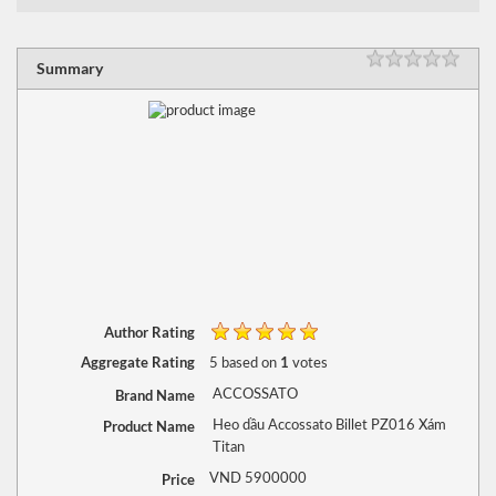
RATING
1 sta
2 sta
3 sta
4 sta
5 sta
Summary
Author Rating
Aggregate Rating
1
5
based on
votes
Brand Name
ACCOSSATO
Product Name
Heo dầu Accossato Billet PZ016 Xám
Titan
Price
VND
5900000