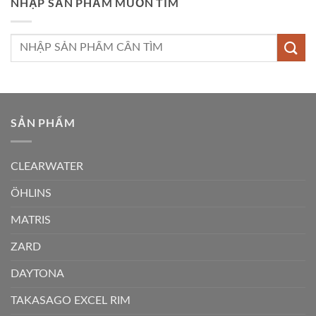
NHẬP SẢN PHẨM MUỐN TÌM
Tìm
kiếm:
SẢN PHẨM
CLEARWATER
ÖHLINS
MATRIS
ZARD
DAYTONA
TAKASAGO EXCEL RIM