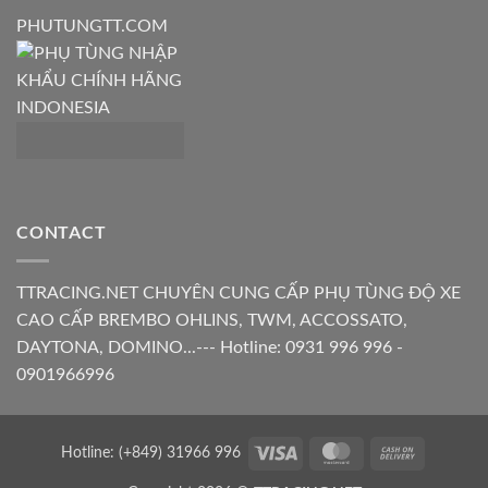
PHUTUNGTT.COM
CONTACT
TTRACING.NET CHUYÊN CUNG CẤP PHỤ TÙNG ĐỘ XE
CAO CẤP BREMBO OHLINS, TWM, ACCOSSATO,
DAYTONA, DOMINO...--- Hotline: 0931 996 996 -
0901966996
Visa
MasterCard
Cash
Hotline: (+849) 31966 996
On