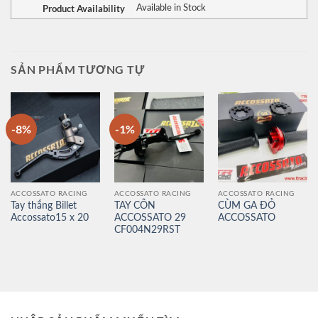
Product Availability
Available in Stock
SẢN PHẨM TƯƠNG TỰ
-8%
-1%
ACCOSSATO RACING
ACCOSSATO RACING
ACCOSSATO RACING
Tay thắng Billet
TAY CÔN
CÙM GA ĐỎ
Accossato15 x 20
ACCOSSATO 29
ACCOSSATO
CF004N29RST