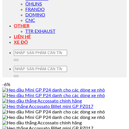
ÖHLINS
FRANDO
DOMINO
CNC
OTHER
TTR EXHAUST
LIÊN HỆ
XE ĐỘ
Tìm
kiếm:
Tìm
kiếm:
-6%