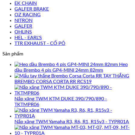
EK CHAIN
GALFER BRAKE
OZ RACING
NITRON
GALFER
OHLINS
HEL - EARL'S
TTR EXHAUST - CỔ PÔ
Sản phẩm
Heo
dầu Brembo 4 pis GP4-MINI 24mm 82mm
TAY THẮNG
BREMBO CORSA CORTA RR RCS19
Nắp xăng TWM KTM DUKE 390/790/890 -
TKTMPR06
Nắp xăng TWM Yamaha R3, R6, R1, R15v3 - TYPR01A