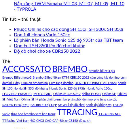
Nắp xăng TWM Yamaha MT-03, MT-07, MT-09, MT-10
- TYPR01A
Tin tức – thủ thuật
Phuộc Ohlins cho các dòng SH 150i, SH 300i, SH 350i
Dọn full Honda Vario 150cc
Lộ phiên bản Honda Sonic 125 độ 995tr của TBT team
Dọn Full SH 350i lên đồ chơi khủng
Độ đồ chơi cho xe CBR150 2022
Thẻ
ACCOSSATO
BREMBO
brembo billet 4 pis
Brembo Billet moto3
Brembo Billet Niken KTM
CBR150 2022
cùm công tắc domino
cùm
domini 1 dây
Cùm on off domino
Cùm tăng domino
DEALER LEOVINCE VIETNAM
honda
SH 150
Honda SH 350i độ khủng
Honda Sonic 125 độ 995tr
Honda Vario 150cc
LEOVINCE EXHAUST
MOTO PART
Ohlins 813 816 817
ohlins HO545
Ohlins SH
Ohlins
SH Việt Nam
Ohlins SH ý
phân phối bremmbo
phân phối domino
phụ tùng cao cấp
RAIDER FI ĐỘ ĐẸP
SATRIA FI ĐỘ ĐẸP
SH 350i độ đồ chơi
Sonic độ khủng Vn
TBT độ
TTRACING
Sonic
tháo heo brembo xem bên trong
TTRACING.NET
TTRacing Viet Nam
ĐỒ CHƠI CAO CẤP
Độ xe CB150
độ xe sh