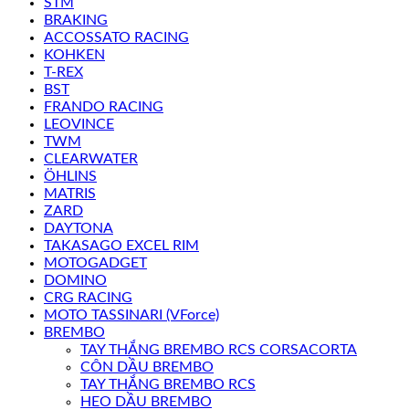
STM
BRAKING
ACCOSSATO RACING
KOHKEN
T-REX
BST
FRANDO RACING
LEOVINCE
TWM
CLEARWATER
ÖHLINS
MATRIS
ZARD
DAYTONA
TAKASAGO EXCEL RIM
MOTOGADGET
DOMINO
CRG RACING
MOTO TASSINARI (VForce)
BREMBO
TAY THẮNG BREMBO RCS CORSACORTA
CÔN DẦU BREMBO
TAY THẮNG BREMBO RCS
HEO DẦU BREMBO