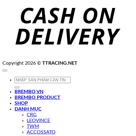
D
Copyright 2026 ©
TTRACING.NET
Tìm
kiếm:
BREMBO VN
BREMBO PRODUCT
SHOP
DANH MỤC
CRG
LEOVINCE
TWM
ACCOSSATO