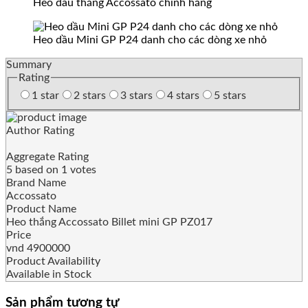
Heo dầu thắng Accossato chính hãng
Heo dầu Mini GP P24 danh cho các dòng xe nhỏ
Summary
Rating
1 star
2 stars
3 stars
4 stars
5 stars
Author Rating
Aggregate Rating
5
based on
1
votes
Brand Name
Accossato
Product Name
Heo thắng Accossato Billet mini GP PZ017
Price
vnd
4900000
Product Availability
Available in Stock
Sản phẩm tương tự