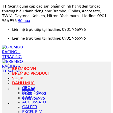
TTRacing cung cấp các sản phẩm chính hãng đến từ các
thương hiệu danh tiếng như Brembo, Ohlins, Accossato,
TWM, Daytona, Kohken, Nitron, Yoshimura - Hotline: 0901
966 996
Bỏ qua
Bỏ
Liên hệ trực tiếp tại hotline: 0901 966996
qua
Liên hệ trực tiếp tại hotline: 0901 966996
nội
dung
BREMBO VN
BREMBO PRODUCT
SHOP
DANH MỤC
CRG
Liên hệ
LEOVINCE
08:00 - 17:00
TWM
0901966996
ACCOSSATO
GALFER
EXCEL RIM