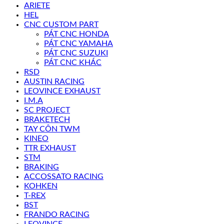
ARIETE
HEL
CNC CUSTOM PART
PÁT CNC HONDA
PÁT CNC YAMAHA
PÁT CNC SUZUKI
PÁT CNC KHÁC
RSD
AUSTIN RACING
LEOVINCE EXHAUST
I.M.A
SC PROJECT
BRAKETECH
TAY CÔN TWM
KINEO
TTR EXHAUST
STM
BRAKING
ACCOSSATO RACING
KOHKEN
T-REX
BST
FRANDO RACING
LEOVINCE