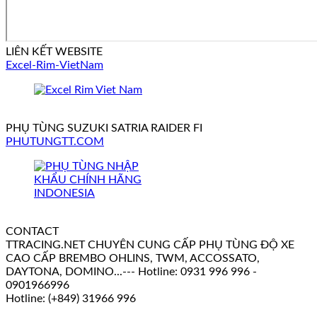
LIÊN KẾT WEBSITE
Excel-Rim-VietNam
PHỤ TÙNG SUZUKI SATRIA RAIDER FI
PHUTUNGTT.COM
CONTACT
TTRACING.NET CHUYÊN CUNG CẤP PHỤ TÙNG ĐỘ XE
CAO CẤP BREMBO OHLINS, TWM, ACCOSSATO,
DAYTONA, DOMINO...--- Hotline: 0931 996 996 -
0901966996
Hotline: (+849) 31966 996
V