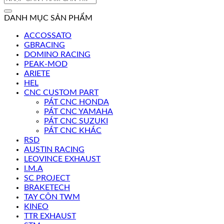
kiếm:
DANH MỤC SẢN PHẨM
ACCOSSATO
GBRACING
DOMINO RACING
PEAK-MOD
ARIETE
HEL
CNC CUSTOM PART
PÁT CNC HONDA
PÁT CNC YAMAHA
PÁT CNC SUZUKI
PÁT CNC KHÁC
RSD
AUSTIN RACING
LEOVINCE EXHAUST
I.M.A
SC PROJECT
BRAKETECH
TAY CÔN TWM
KINEO
TTR EXHAUST