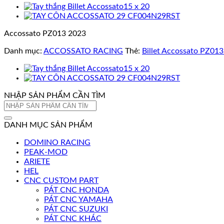
Accossato PZ013 2023
Danh mục:
ACCOSSATO RACING
Thẻ:
Billet Accossato PZ01
NHẬP SẢN PHẨM CẦN TÌM
Tìm
kiếm:
DANH MỤC SẢN PHẨM
DOMINO RACING
PEAK-MOD
ARIETE
HEL
CNC CUSTOM PART
PÁT CNC HONDA
PÁT CNC YAMAHA
PÁT CNC SUZUKI
PÁT CNC KHÁC