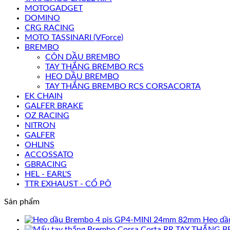
MOTOGADGET
DOMINO
CRG RACING
MOTO TASSINARI (VForce)
BREMBO
CÔN DẦU BREMBO
TAY THẮNG BREMBO RCS
HEO DẦU BREMBO
TAY THẮNG BREMBO RCS CORSACORTA
EK CHAIN
GALFER BRAKE
OZ RACING
NITRON
GALFER
OHLINS
ACCOSSATO
GBRACING
HEL - EARL'S
TTR EXHAUST - CỔ PÔ
Sản phẩm
Heo dầ
TAY THẮNG B