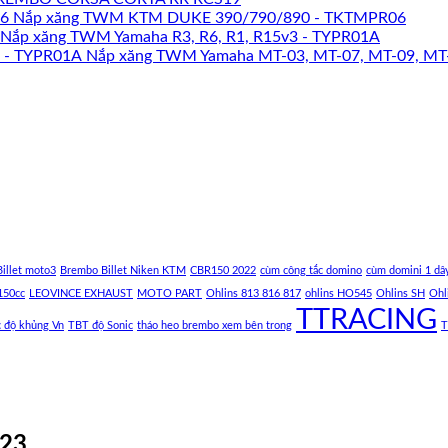
Nắp xăng TWM KTM DUKE 390/790/890 - TKTMPR06
Nắp xăng TWM Yamaha R3, R6, R1, R15v3 - TYPR01A
Nắp xăng TWM Yamaha MT-03, MT-07, MT-09, MT
illet moto3
Brembo Billet Niken KTM
CBR150 2022
cùm công tắc domino
cùm domini 1 dâ
150cc
LEOVINCE EXHAUST
MOTO PART
Ohlins 813 816 817
ohlins HO545
Ohlins SH
Ohl
TTRACING
c độ khủng Vn
TBT độ Sonic
tháo heo brembo xem bên trong
T
023