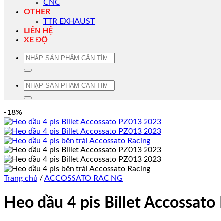
CNC
OTHER
TTR EXHAUST
LIÊN HỆ
XE ĐỘ
Tìm
kiếm:
Tìm
kiếm:
-18%
Trang chủ
/
ACCOSSATO RACING
Heo dầu 4 pis Billet Accossat