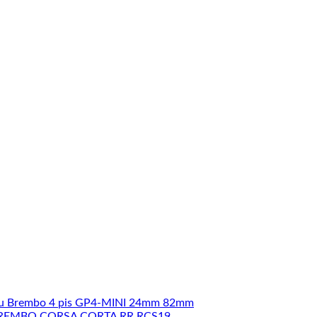
u Brembo 4 pis GP4-MINI 24mm 82mm
REMBO CORSA CORTA RR RCS19