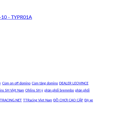
-10 - TYPR01A
y
Cùm on off domino
Cùm tăng domino
DEALER LEOVINCE
ins SH Việt Nam
Ohlins SH ý
phân phối bremmbo
phân phối
TRACING.NET
TTRacing Viet Nam
ĐỒ CHƠI CAO CẤP
Độ xe