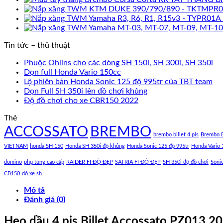
Tin tức – thủ thuật
Phuộc Ohlins cho các dòng SH 150i, SH 300i, SH 350i
Dọn full Honda Vario 150cc
Lộ phiên bản Honda Sonic 125 độ 995tr của TBT team
Dọn Full SH 350i lên đồ chơi khủng
Độ đồ chơi cho xe CBR150 2022
Thẻ
ACCOSSATO
BREMBO
brembo billet 4 pis
Brembo B
VIETNAM
honda SH 150
Honda SH 350i độ khủng
Honda Sonic 125 độ 995tr
Honda Vario 
domino
phụ tùng cao cấp
RAIDER FI ĐỘ ĐẸP
SATRIA FI ĐỘ ĐẸP
SH 350i độ đồ chơi
Soni
CB150
độ xe sh
Mô tả
Đánh giá (0)
Heo dầu 4 pis Billet Accossato PZ013 2