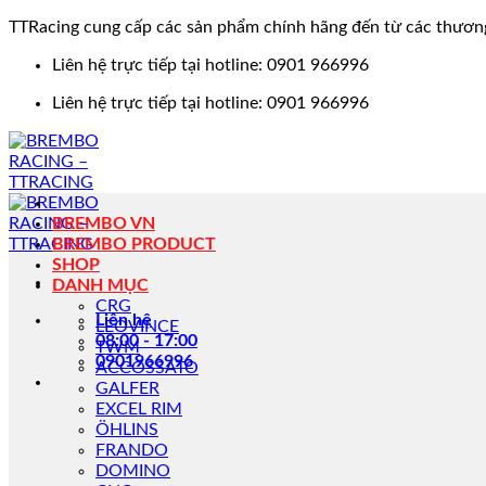
TTRacing cung cấp các sản phẩm chính hãng đến từ các thươn
Bỏ
Liên hệ trực tiếp tại hotline: 0901 966996
qua
Liên hệ trực tiếp tại hotline: 0901 966996
nội
dung
BREMBO VN
BREMBO PRODUCT
SHOP
DANH MỤC
CRG
Liên hệ
LEOVINCE
08:00 - 17:00
TWM
0901966996
ACCOSSATO
GALFER
EXCEL RIM
ÖHLINS
FRANDO
DOMINO