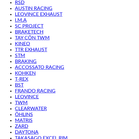
RSD
AUSTIN RACING
LEOVINCE EXHAUST
I.M.A
SC PROJECT
BRAKETECH
TAY CÔN TWM
KINEO
TTR EXHAUST
STM
BRAKING
ACCOSSATO RACING
KOHKEN
T-REX
BST
FRANDO RACING
LEOVINCE
TWM
CLEARWATER
ÖHLINS
MATRIS
ZARD
DAYTONA
TAKASAGO EXCEL RIM