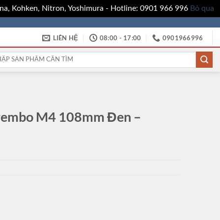
a, Kohken, Nitron, Yoshimura - Hotline: 0901 966 996
Bỏ qua
LIÊN HỆ
08:00 - 17:00
0901966996
:
Brembo M4 108mm Đen –