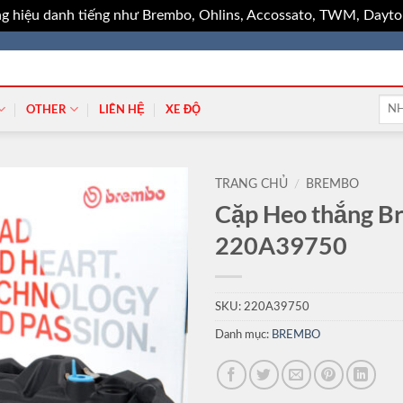
g hiệu danh tiếng như Brembo, Ohlins, Accossato, TWM, Dayton
Tìm
OTHER
LIÊN HỆ
XE ĐỘ
kiếm
TRANG CHỦ
/
BREMBO
Cặp Heo thắng 
220A39750
SKU:
220A39750
Danh mục:
BREMBO