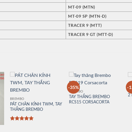
MT-09 (MTN)
MT-09 SP (MTN-D)
TRACER 9 (MTT)
TRACER 9 GT (MTT-D)
B
-35%
-
H
BREMBO
2
TAY THẮNG BREMBO
BREMBO
RCS15 CORSACORTA
PÁT CHÂN KÍNH TWM, TAY
THẮNG BREMBO
Được xếp
hạng
5
5