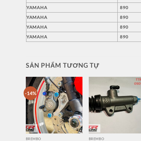
YAMAHA
890
YAMAHA
890
YAMAHA
890
YAMAHA
890
SẢN PHẨM TƯƠNG TỰ
-14%
mbo
ld Wing
2SP
BREMBO
BREMBO