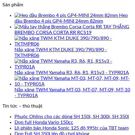
Sản phẩm
Heo
dầu Brembo 4 pis GP4-MINI 24mm 82mm
TAY THẮNG
BREMBO CORSA CORTA RR RCS19
Nắp xăng TWM KTM DUKE 390/790/890 -
TKTMPR06
Nắp xăng TWM Yamaha R3, R6, R1, R15v3 - TYPR01A
Nắp xăng TWM Yamaha MT-03, MT-07, MT-09, MT-10
- TYPR01A
Tin tức – thủ thuật
Phuộc Ohlins cho các dòng SH 150i, SH 300i, SH 350i
Dọn full Honda Vario 150cc
Lộ phiên bản Honda Sonic 125 độ 995tr của TBT team
Dọn Full SH 350i lên đồ chơi khủng