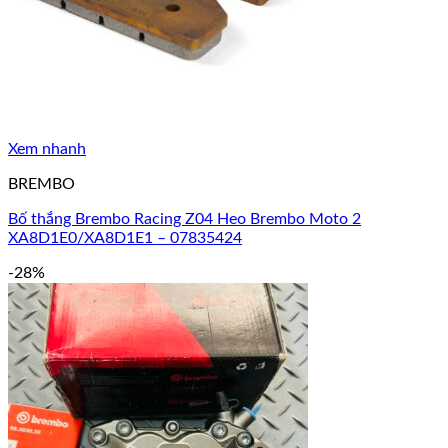
Xem nhanh
BREMBO
Bố thắng Brembo Racing Z04 Heo Brembo Moto 2
XA8D1E0/XA8D1E1 – 07835424
-28%