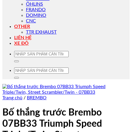
ÖHLINS
FRANDO
DOMINO
CNC
OTHER
TTR EXHAUST
LIÊN HỆ
XE ĐỘ
Tìm
kiếm:
Tìm
kiếm:
Trang chủ
/
BREMBO
Bố thắng trước Brembo
07BB33 Triumph Speed