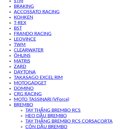
STM
BRAKING
ACCOSSATO RACING
KOHKEN
T-REX
BST
FRANDO RACING
LEOVINCE
TWM
CLEARWATER
ÖHLINS
MATRIS
ZARD
DAYTONA
TAKASAGO EXCEL RIM
MOTOGADGET
DOMINO
CRG RACING
MOTO TASSINARI (VForce)
BREMBO
TAY THẮNG BREMBO RCS
HEO DẦU BREMBO
TAY THẮNG BREMBO RCS CORSACORTA
CÔN DẦU BREMBO