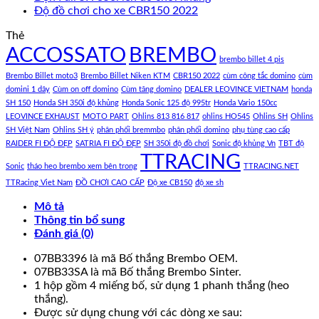
Độ đồ chơi cho xe CBR150 2022
Thẻ
ACCOSSATO
BREMBO
brembo billet 4 pis
Brembo Billet moto3
Brembo Billet Niken KTM
CBR150 2022
cùm công tắc domino
cùm
domini 1 dây
Cùm on off domino
Cùm tăng domino
DEALER LEOVINCE VIETNAM
honda
SH 150
Honda SH 350i độ khủng
Honda Sonic 125 độ 995tr
Honda Vario 150cc
LEOVINCE EXHAUST
MOTO PART
Ohlins 813 816 817
ohlins HO545
Ohlins SH
Ohlins
SH Việt Nam
Ohlins SH ý
phân phối bremmbo
phân phối domino
phụ tùng cao cấp
RAIDER FI ĐỘ ĐẸP
SATRIA FI ĐỘ ĐẸP
SH 350i độ đồ chơi
Sonic độ khủng Vn
TBT độ
TTRACING
Sonic
tháo heo brembo xem bên trong
TTRACING.NET
TTRacing Viet Nam
ĐỒ CHƠI CAO CẤP
Độ xe CB150
độ xe sh
Mô tả
Thông tin bổ sung
Đánh giá (0)
07BB3396 là mã Bố thắng Brembo OEM.
07BB33SA là mã Bố thắng Brembo Sinter.
1 hộp gồm 4 miếng bố, sử dụng 1 phanh thắng (heo
thắng).
Được sử dụng chung với các dòng xe sau: