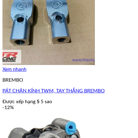
Xem nhanh
BREMBO
PÁT CHÂN KÍNH TWM, TAY THẮNG BREMBO
Được xếp hạng
5
5 sao
-12%