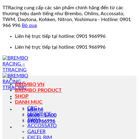
TTRacing cung cấp các sản phẩm chính hãng đến từ các
thương hiệu danh tiếng như Brembo, Ohlins, Accossato,
TWM, Daytona, Kohken, Nitron, Yoshimura - Hotline: 0901
966 996
Bỏ qua
Bỏ
Liên hệ trực tiếp tại hotline: 0901 966996
qua
Liên hệ trực tiếp tại hotline: 0901 966996
nội
dung
BREMBO VN
BREMBO PRODUCT
SHOP
DANH MỤC
CRG
Liên hệ
LEOVINCE
08:00 - 17:00
TWM
0901966996
ACCOSSATO
GALFER
EXCEL RIM