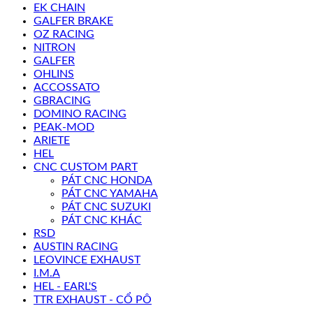
EK CHAIN
GALFER BRAKE
OZ RACING
NITRON
GALFER
OHLINS
ACCOSSATO
GBRACING
DOMINO RACING
PEAK-MOD
ARIETE
HEL
CNC CUSTOM PART
PÁT CNC HONDA
PÁT CNC YAMAHA
PÁT CNC SUZUKI
PÁT CNC KHÁC
RSD
AUSTIN RACING
LEOVINCE EXHAUST
I.M.A
HEL - EARL'S
TTR EXHAUST - CỔ PÔ