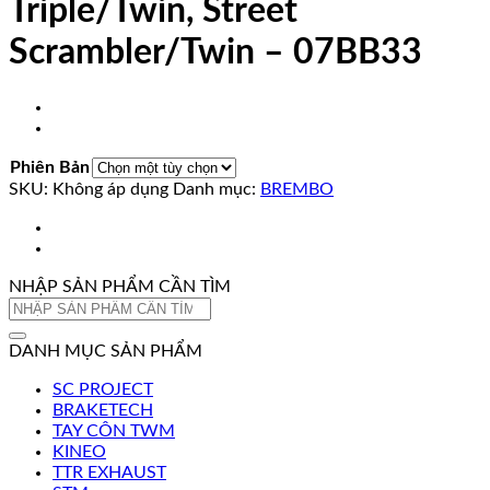
Triple/Twin, Street
Scrambler/Twin – 07BB33
Phiên Bản
SKU:
Không áp dụng
Danh mục:
BREMBO
NHẬP SẢN PHẨM CẦN TÌM
Tìm
kiếm:
DANH MỤC SẢN PHẨM
SC PROJECT
BRAKETECH
TAY CÔN TWM
KINEO
TTR EXHAUST