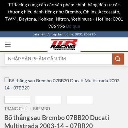
TTRacing cung cấp các sản phẩm chính hãng đến từ các
thương hiệu danh tiếng như Brembo, Ohlins, Accossato,
TWM, Daytona, Kohken, Nitron, Yoshimura - Hotline: 0901
966 996
Bỏ qua
Bỏ
Liên hệ trực tiếp tại hotline: 0901 966996
qua
nội
dung
Tìm
kiếm:
TRANG CHỦ
/
BREMBO
Bố thắng sau Brembo 07BB20 Ducati
Multistrada 2003-14 – 07BB20