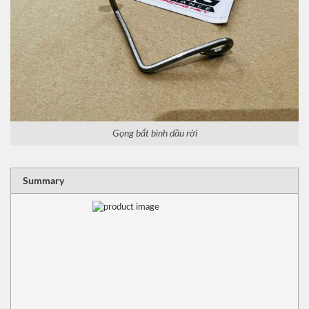
Gọng bắt bình dầu rời
RATING
1 sta
2 sta
3 sta
4 sta
5 sta
Summary