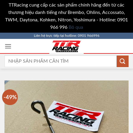
TTRacing cung cấp các sản phẩm chính hãng đến từ các
thương hiệu danh tiếng như Brembo, Ohlins, Accossato,
TWM, Daytona, Kohken, Nitron, Yoshimura - Hotline: 0901
966 996
Bỏ qua
Bỏ
Liên hệ trực tiếp tại hotline: 0901 966996
qua
nội
dung
Tìm
kiếm:
-49%