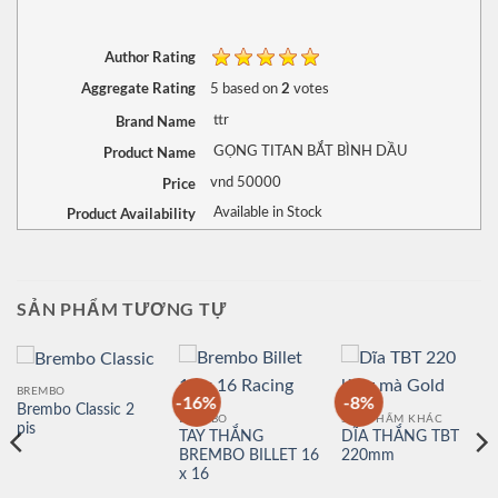
Author Rating
Aggregate Rating
2
5
based on
votes
Brand Name
ttr
Product Name
GỌNG TITAN BẮT BÌNH DẦU
Price
vnd
50000
Product Availability
Available in Stock
SẢN PHẨM TƯƠNG TỰ
BREMBO
-16%
-8%
Brembo Classic 2
BREMBO
SẢN PHẨM KHÁC
pis
TAY THẮNG
DĨA THẮNG TBT
BREMBO BILLET 16
220mm
x 16