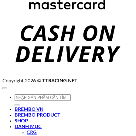
C
D
Copyright 2026 ©
TTRACING.NET
Tìm
kiếm:
BREMBO VN
BREMBO PRODUCT
SHOP
DANH MỤC
CRG