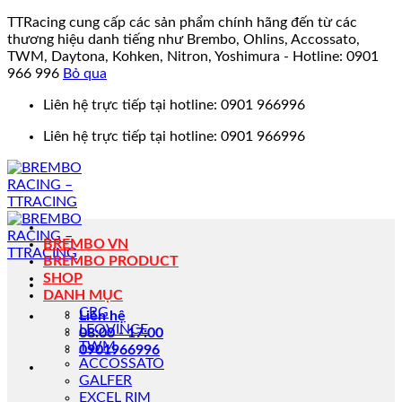
TTRacing cung cấp các sản phẩm chính hãng đến từ các
thương hiệu danh tiếng như Brembo, Ohlins, Accossato,
TWM, Daytona, Kohken, Nitron, Yoshimura - Hotline: 0901
966 996
Bỏ qua
Bỏ
Liên hệ trực tiếp tại hotline: 0901 966996
qua
Liên hệ trực tiếp tại hotline: 0901 966996
nội
dung
BREMBO VN
BREMBO PRODUCT
SHOP
DANH MỤC
CRG
Liên hệ
LEOVINCE
08:00 - 17:00
TWM
0901966996
ACCOSSATO
GALFER
EXCEL RIM