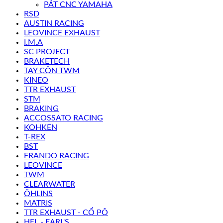
PÁT CNC YAMAHA
RSD
AUSTIN RACING
LEOVINCE EXHAUST
I.M.A
SC PROJECT
BRAKETECH
TAY CÔN TWM
KINEO
TTR EXHAUST
STM
BRAKING
ACCOSSATO RACING
KOHKEN
T-REX
BST
FRANDO RACING
LEOVINCE
TWM
CLEARWATER
ÖHLINS
MATRIS
TTR EXHAUST - CỔ PÔ
HEL - EARL'S