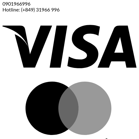
0901966996
Hotline: (+849) 31966 996
V
M