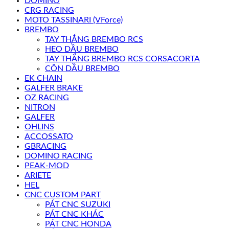
DOMINO
CRG RACING
MOTO TASSINARI (VForce)
BREMBO
TAY THẮNG BREMBO RCS
HEO DẦU BREMBO
TAY THẮNG BREMBO RCS CORSACORTA
CÔN DẦU BREMBO
EK CHAIN
GALFER BRAKE
OZ RACING
NITRON
GALFER
OHLINS
ACCOSSATO
GBRACING
DOMINO RACING
PEAK-MOD
ARIETE
HEL
CNC CUSTOM PART
PÁT CNC SUZUKI
PÁT CNC KHÁC
PÁT CNC HONDA