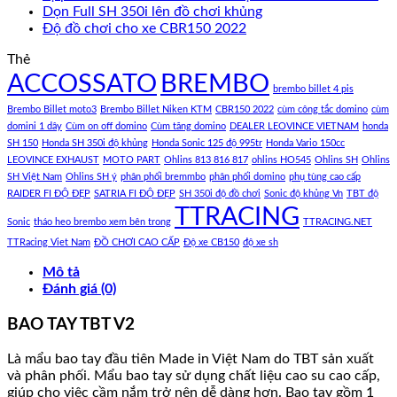
Dọn Full SH 350i lên đồ chơi khủng
Độ đồ chơi cho xe CBR150 2022
Thẻ
ACCOSSATO
BREMBO
brembo billet 4 pis
Brembo Billet moto3
Brembo Billet Niken KTM
CBR150 2022
cùm công tắc domino
cùm
domini 1 dây
Cùm on off domino
Cùm tăng domino
DEALER LEOVINCE VIETNAM
honda
SH 150
Honda SH 350i độ khủng
Honda Sonic 125 độ 995tr
Honda Vario 150cc
LEOVINCE EXHAUST
MOTO PART
Ohlins 813 816 817
ohlins HO545
Ohlins SH
Ohlins
SH Việt Nam
Ohlins SH ý
phân phối bremmbo
phân phối domino
phụ tùng cao cấp
RAIDER FI ĐỘ ĐẸP
SATRIA FI ĐỘ ĐẸP
SH 350i độ đồ chơi
Sonic độ khủng Vn
TBT độ
TTRACING
Sonic
tháo heo brembo xem bên trong
TTRACING.NET
TTRacing Viet Nam
ĐỒ CHƠI CAO CẤP
Độ xe CB150
độ xe sh
Mô tả
Đánh giá (0)
BAO TAY TBT V2
Là mẩu bao tay đầu tiên Made in Việt Nam do TBT sản xuất
và phân phối. Mẩu bao tay sử dụng chất liệu cao su cao cấp,
giúp cho việc cầm nắm trở nên dễ dàng hơn. Bao tay gồm 1