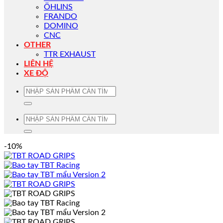
ÖHLINS
FRANDO
DOMINO
CNC
OTHER
TTR EXHAUST
LIÊN HỆ
XE ĐỘ
Tìm
kiếm:
Tìm
kiếm:
-10%