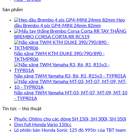
Sản phẩm
Heo
dầu Brembo 4 pis GP4-MINI 24mm 82mm
TAY THẮNG
BREMBO CORSA CORTA RR RCS19
Nắp xăng TWM KTM DUKE 390/790/890 -
TKTMPR06
Nắp xăng TWM Yamaha R3, R6, R1, R15v3 - TYPR01A
Nắp xăng TWM Yamaha MT-03, MT-07, MT-09, MT-10
- TYPR01A
Tin tức – thủ thuật
Phuộc Ohlins cho các dòng SH 150i, SH 300i, SH 350i
Dọn full Honda Vario 150cc
Lộ phiên bản Honda Sonic 125 độ 995tr của TBT team