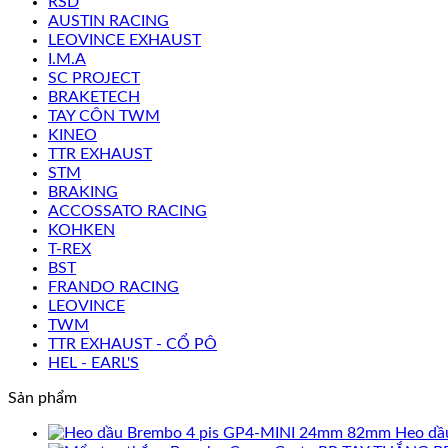
RSD
AUSTIN RACING
LEOVINCE EXHAUST
I.M.A
SC PROJECT
BRAKETECH
TAY CÔN TWM
KINEO
TTR EXHAUST
STM
BRAKING
ACCOSSATO RACING
KOHKEN
T-REX
BST
FRANDO RACING
LEOVINCE
TWM
TTR EXHAUST - CỔ PÔ
HEL - EARL'S
Sản phẩm
Heo dầ