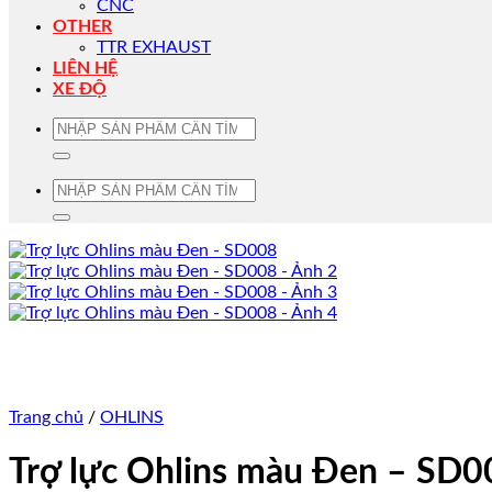
CNC
OTHER
TTR EXHAUST
LIÊN HỆ
XE ĐỘ
Tìm
kiếm:
Tìm
kiếm:
Trang chủ
/
OHLINS
Trợ lực Ohlins màu Đen – SD0