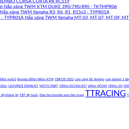
REMBO CORSA CORTA RR RCS19
Nắp xăng TWM KTM DUKE 390/790/890 - TKTMPR06
Nắp xăng TWM Yamaha R3, R6, R1, R15v3 - TYPR01A
Nắp xăng TWM Yamaha MT-03, MT-07, MT-09, MT
illet moto3
Brembo Billet Niken KTM
CBR150 2022
cùm công tắc domino
cùm domini 1 dâ
150cc
LEOVINCE EXHAUST
MOTO PART
Ohlins 813 816 817
ohlins HO545
Ohlins SH
Ohl
TTRACING
c độ khủng Vn
TBT độ Sonic
tháo heo brembo xem bên trong
T