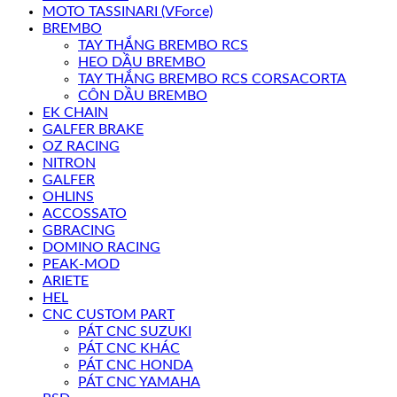
MOTO TASSINARI (VForce)
BREMBO
TAY THẮNG BREMBO RCS
HEO DẦU BREMBO
TAY THẮNG BREMBO RCS CORSACORTA
CÔN DẦU BREMBO
EK CHAIN
GALFER BRAKE
OZ RACING
NITRON
GALFER
OHLINS
ACCOSSATO
GBRACING
DOMINO RACING
PEAK-MOD
ARIETE
HEL
CNC CUSTOM PART
PÁT CNC SUZUKI
PÁT CNC KHÁC
PÁT CNC HONDA
PÁT CNC YAMAHA