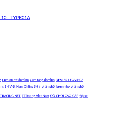
-10 - TYPR01A
y
Cùm on off domino
Cùm tăng domino
DEALER LEOVINCE
ins SH Việt Nam
Ohlins SH ý
phân phối bremmbo
phân phối
TRACING.NET
TTRacing Viet Nam
ĐỒ CHƠI CAO CẤP
Độ xe