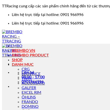
TTRacing cung cấp các sản phẩm chính hãng đến từ các thươn
Bỏ
Liên hệ trực tiếp tại hotline: 0901 966996
qua
Liên hệ trực tiếp tại hotline: 0901 966996
nội
dung
BREMBO VN
BREMBO PRODUCT
SHOP
DANH MỤC
CRG
Liên hệ
LEOVINCE
08:00 - 17:00
TWM
0901966996
ACCOSSATO
GALFER
EXCEL RIM
ÖHLINS
FRANDO
DOMINO