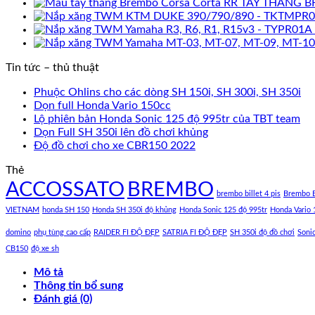
TAY THẮNG B
Tin tức – thủ thuật
Phuộc Ohlins cho các dòng SH 150i, SH 300i, SH 350i
Dọn full Honda Vario 150cc
Lộ phiên bản Honda Sonic 125 độ 995tr của TBT team
Dọn Full SH 350i lên đồ chơi khủng
Độ đồ chơi cho xe CBR150 2022
Thẻ
ACCOSSATO
BREMBO
brembo billet 4 pis
Brembo B
VIETNAM
honda SH 150
Honda SH 350i độ khủng
Honda Sonic 125 độ 995tr
Honda Vario 
domino
phụ tùng cao cấp
RAIDER FI ĐỘ ĐẸP
SATRIA FI ĐỘ ĐẸP
SH 350i độ đồ chơi
Soni
CB150
độ xe sh
Mô tả
Thông tin bổ sung
Đánh giá (0)