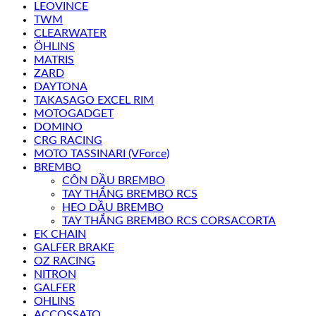
LEOVINCE
TWM
CLEARWATER
ÖHLINS
MATRIS
ZARD
DAYTONA
TAKASAGO EXCEL RIM
MOTOGADGET
DOMINO
CRG RACING
MOTO TASSINARI (VForce)
BREMBO
CÔN DẦU BREMBO
TAY THẮNG BREMBO RCS
HEO DẦU BREMBO
TAY THẮNG BREMBO RCS CORSACORTA
EK CHAIN
GALFER BRAKE
OZ RACING
NITRON
GALFER
OHLINS
ACCOSSATO