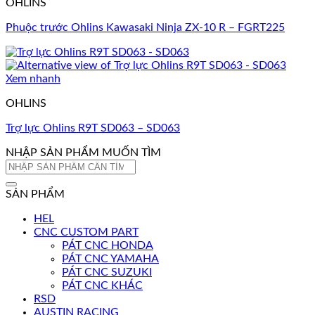
OHLINS
Phuộc trước Ohlins Kawasaki Ninja ZX-10 R – FGRT225
Xem nhanh
OHLINS
Trợ lực Ohlins R9T SD063 – SD063
NHẬP SẢN PHẨM MUỐN TÌM
Tìm
kiếm:
SẢN PHẨM
HEL
CNC CUSTOM PART
PÁT CNC HONDA
PÁT CNC YAMAHA
PÁT CNC SUZUKI
PÁT CNC KHÁC
RSD
AUSTIN RACING