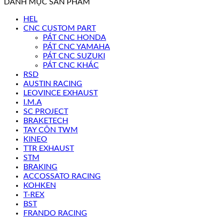
DANH MỤC SẢN PHẨM
HEL
CNC CUSTOM PART
PÁT CNC HONDA
PÁT CNC YAMAHA
PÁT CNC SUZUKI
PÁT CNC KHÁC
RSD
AUSTIN RACING
LEOVINCE EXHAUST
I.M.A
SC PROJECT
BRAKETECH
TAY CÔN TWM
KINEO
TTR EXHAUST
STM
BRAKING
ACCOSSATO RACING
KOHKEN
T-REX
BST
FRANDO RACING