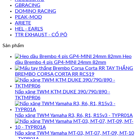
GBRACING
DOMINO RACING
PEAK-MOD
ARIETE
HEL - EARL'S
TTR EXHAUST - CỔ PÔ
Sản phẩm
Heo
dầu Brembo 4 pis GP4-MINI 24mm 82mm
TAY THẮNG
BREMBO CORSA CORTA RR RCS19
Nắp xăng TWM KTM DUKE 390/790/890 -
TKTMPR06
Nắp xăng TWM Yamaha R3, R6, R1, R15v3 - TYPR01A
Nắp xăng TWM Yamaha MT-03, MT-07, MT-09, MT-10
- TYPR01A