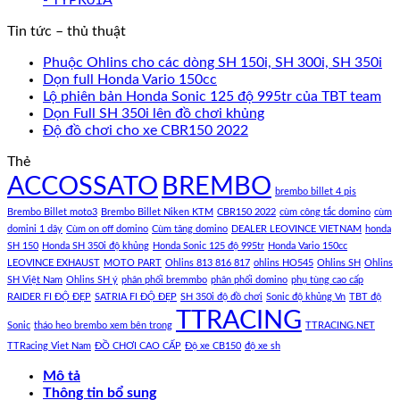
Tin tức – thủ thuật
Phuộc Ohlins cho các dòng SH 150i, SH 300i, SH 350i
Dọn full Honda Vario 150cc
Lộ phiên bản Honda Sonic 125 độ 995tr của TBT team
Dọn Full SH 350i lên đồ chơi khủng
Độ đồ chơi cho xe CBR150 2022
Thẻ
ACCOSSATO
BREMBO
brembo billet 4 pis
Brembo Billet moto3
Brembo Billet Niken KTM
CBR150 2022
cùm công tắc domino
cùm
domini 1 dây
Cùm on off domino
Cùm tăng domino
DEALER LEOVINCE VIETNAM
honda
SH 150
Honda SH 350i độ khủng
Honda Sonic 125 độ 995tr
Honda Vario 150cc
LEOVINCE EXHAUST
MOTO PART
Ohlins 813 816 817
ohlins HO545
Ohlins SH
Ohlins
SH Việt Nam
Ohlins SH ý
phân phối bremmbo
phân phối domino
phụ tùng cao cấp
RAIDER FI ĐỘ ĐẸP
SATRIA FI ĐỘ ĐẸP
SH 350i độ đồ chơi
Sonic độ khủng Vn
TBT độ
TTRACING
Sonic
tháo heo brembo xem bên trong
TTRACING.NET
TTRacing Viet Nam
ĐỒ CHƠI CAO CẤP
Độ xe CB150
độ xe sh
Mô tả
Thông tin bổ sung