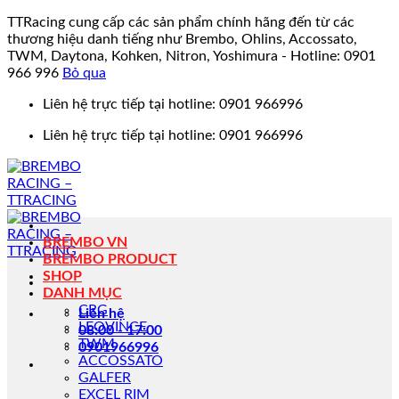
TTRacing cung cấp các sản phẩm chính hãng đến từ các
thương hiệu danh tiếng như Brembo, Ohlins, Accossato,
TWM, Daytona, Kohken, Nitron, Yoshimura - Hotline: 0901
966 996
Bỏ qua
Bỏ
Liên hệ trực tiếp tại hotline: 0901 966996
qua
Liên hệ trực tiếp tại hotline: 0901 966996
nội
dung
BREMBO VN
BREMBO PRODUCT
SHOP
DANH MỤC
CRG
Liên hệ
LEOVINCE
08:00 - 17:00
TWM
0901966996
ACCOSSATO
GALFER
EXCEL RIM