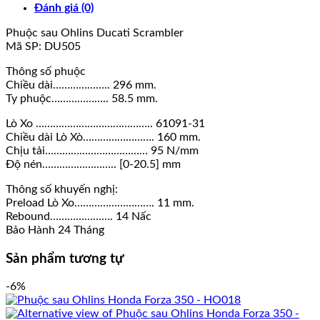
Đánh giá (0)
Phuộc sau Ohlins Ducati Scrambler
Mã SP: DU505
Thông số phuộc
Chiều dài……………….. 296 mm.
Ty phuộc……………….. 58.5 mm.
Lò Xo ………………………………….. 61091-31
Chiều dài Lò Xò……………………. 160 mm.
Chịu tải……………………………… 95 N/mm
Độ nén…………………….. [0-20.5] mm
Thông số khuyến nghị:
Preload Lò Xo………………………. 11 mm.
Rebound…………………. 14 Nấc
Bảo Hành 24 Tháng
Sản phẩm tương tự
-6%