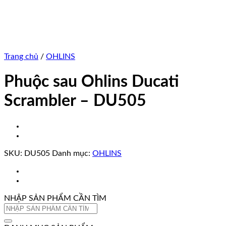
Trang chủ
/
OHLINS
Phuộc sau Ohlins Ducati
Scrambler – DU505
SKU:
DU505
Danh mục:
OHLINS
NHẬP SẢN PHẨM CẦN TÌM
Tìm
kiếm: