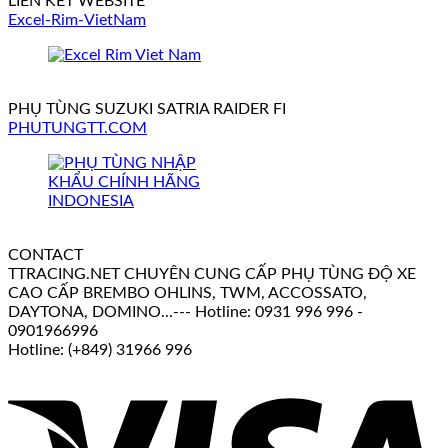
LIÊN KẾT WEBSITE
Excel-Rim-VietNam
PHỤ TÙNG SUZUKI SATRIA RAIDER FI
PHUTUNGTT.COM
CONTACT
TTRACING.NET CHUYÊN CUNG CẤP PHỤ TÙNG ĐỘ XE
CAO CẤP BREMBO OHLINS, TWM, ACCOSSATO,
DAYTONA, DOMINO...--- Hotline: 0931 996 996 -
0901966996
Hotline: (+849) 31966 996
V