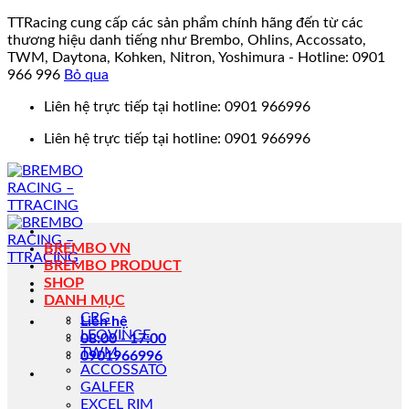
TTRacing cung cấp các sản phẩm chính hãng đến từ các
thương hiệu danh tiếng như Brembo, Ohlins, Accossato,
TWM, Daytona, Kohken, Nitron, Yoshimura - Hotline: 0901
966 996
Bỏ qua
Bỏ
Liên hệ trực tiếp tại hotline: 0901 966996
qua
Liên hệ trực tiếp tại hotline: 0901 966996
nội
dung
BREMBO VN
BREMBO PRODUCT
SHOP
DANH MỤC
CRG
Liên hệ
LEOVINCE
08:00 - 17:00
TWM
0901966996
ACCOSSATO
GALFER
EXCEL RIM