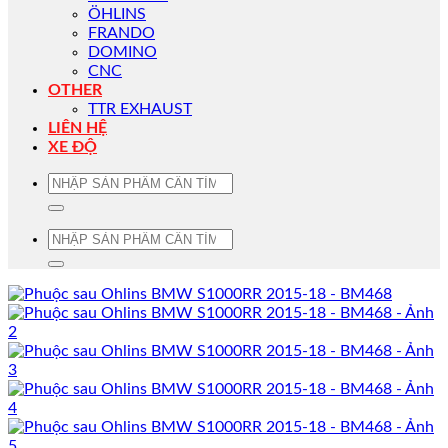
ÖHLINS
FRANDO
DOMINO
CNC
OTHER
TTR EXHAUST
LIÊN HỆ
XE ĐỘ
Tìm
kiếm:
Tìm
kiếm: