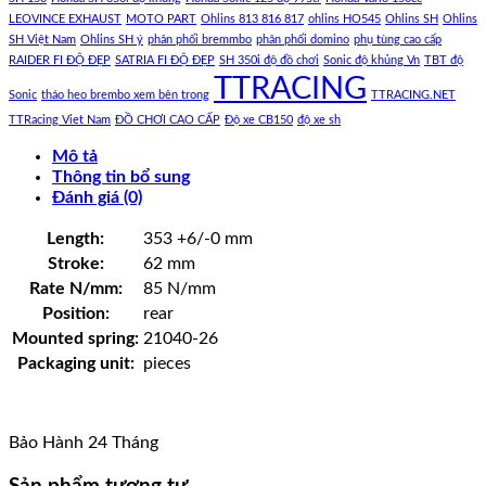
LEOVINCE EXHAUST
MOTO PART
Ohlins 813 816 817
ohlins HO545
Ohlins SH
Ohlins
SH Việt Nam
Ohlins SH ý
phân phối bremmbo
phân phối domino
phụ tùng cao cấp
RAIDER FI ĐỘ ĐẸP
SATRIA FI ĐỘ ĐẸP
SH 350i độ đồ chơi
Sonic độ khủng Vn
TBT độ
TTRACING
Sonic
tháo heo brembo xem bên trong
TTRACING.NET
TTRacing Viet Nam
ĐỒ CHƠI CAO CẤP
Độ xe CB150
độ xe sh
Mô tả
Thông tin bổ sung
Đánh giá (0)
Length:
353 +6/-0 mm
Stroke:
62 mm
Rate N/mm:
85 N/mm
Position:
rear
Mounted spring:
21040-26
Packaging unit:
pieces
Bảo Hành 24 Tháng