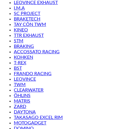
LEOVINCE EXHAUST
I.M.A
SC PROJECT
BRAKETECH
TAY CÔN TWM
KINEO
TTR EXHAUST
STM
BRAKING
ACCOSSATO RACING
KOHKEN
T-REX
BST
FRANDO RACING
LEOVINCE
TWM
CLEARWATER
ÖHLINS
MATRIS
ZARD
DAYTONA
TAKASAGO EXCEL RIM
MOTOGADGET
DOMINO