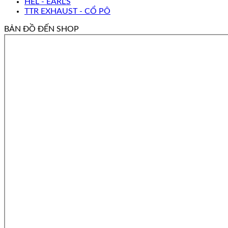
HEL - EARL'S
TTR EXHAUST - CỔ PÔ
BẢN ĐỒ ĐẾN SHOP