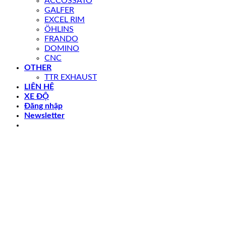
ACCOSSATO
GALFER
EXCEL RIM
ÖHLINS
FRANDO
DOMINO
CNC
OTHER
TTR EXHAUST
LIÊN HỆ
XE ĐỘ
Đăng nhập
Newsletter