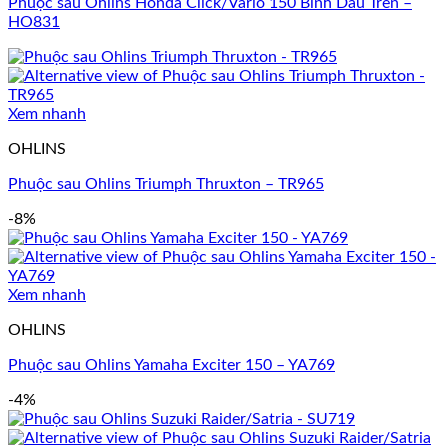
Phuộc sau Ohlins Honda Click/Vario 150 Bình Dầu Trên –
HO831
Xem nhanh
OHLINS
Phuộc sau Ohlins Triumph Thruxton – TR965
-8%
Xem nhanh
OHLINS
Phuộc sau Ohlins Yamaha Exciter 150 – YA769
-4%