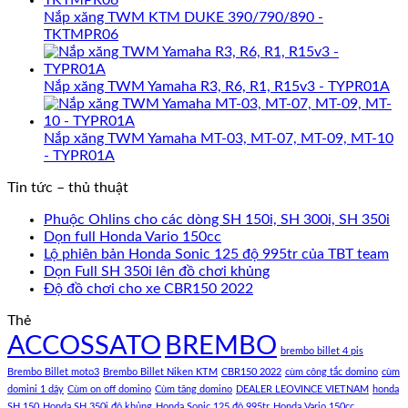
Nắp xăng TWM KTM DUKE 390/790/890 -
TKTMPR06
Nắp xăng TWM Yamaha R3, R6, R1, R15v3 - TYPR01A
Nắp xăng TWM Yamaha MT-03, MT-07, MT-09, MT-10
- TYPR01A
Tin tức – thủ thuật
Phuộc Ohlins cho các dòng SH 150i, SH 300i, SH 350i
Dọn full Honda Vario 150cc
Lộ phiên bản Honda Sonic 125 độ 995tr của TBT team
Dọn Full SH 350i lên đồ chơi khủng
Độ đồ chơi cho xe CBR150 2022
Thẻ
ACCOSSATO
BREMBO
brembo billet 4 pis
Brembo Billet moto3
Brembo Billet Niken KTM
CBR150 2022
cùm công tắc domino
cùm
domini 1 dây
Cùm on off domino
Cùm tăng domino
DEALER LEOVINCE VIETNAM
honda
SH 150
Honda SH 350i độ khủng
Honda Sonic 125 độ 995tr
Honda Vario 150cc