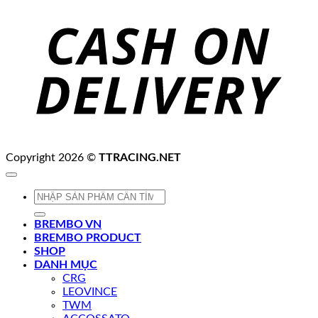
C
D
Copyright 2026 ©
TTRACING.NET
Tìm
kiếm:
BREMBO VN
BREMBO PRODUCT
SHOP
DANH MỤC
CRG
LEOVINCE
TWM