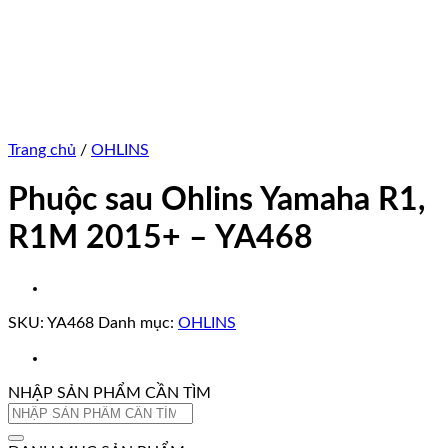
Trang chủ
/
OHLINS
Phuộc sau Ohlins Yamaha R1,
R1M 2015+ – YA468
SKU:
YA468
Danh mục:
OHLINS
NHẬP SẢN PHẨM CẦN TÌM
Tìm
kiếm: