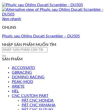
Xem nhanh
OHLINS
Phuộc sau Ohlins Ducati Scrambler – DU505
NHẬP SẢN PHẨM MUỐN TÌM
Tìm
kiếm:
SẢN PHẨM
ACCOSSATO
GBRACING
DOMINO RACING
PEAK-MOD
ARIETE
HEL
CNC CUSTOM PART
PÁT CNC HONDA
PÁT CNC YAMAHA
PÁT CNC SUZUKI