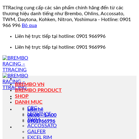
TTRacing cung cấp các sản phẩm chính hãng đến từ các
thương hiệu danh tiếng như Brembo, Ohlins, Accossato,
TWM, Daytona, Kohken, Nitron, Yoshimura - Hotline: 0901
966 996
Bỏ qua
Bỏ
Liên hệ trực tiếp tại hotline: 0901 966996
qua
Liên hệ trực tiếp tại hotline: 0901 966996
nội
dung
BREMBO VN
BREMBO PRODUCT
SHOP
DANH MỤC
CRG
Liên hệ
LEOVINCE
08:00 - 17:00
TWM
0901966996
ACCOSSATO
GALFER
EXCEL RIM