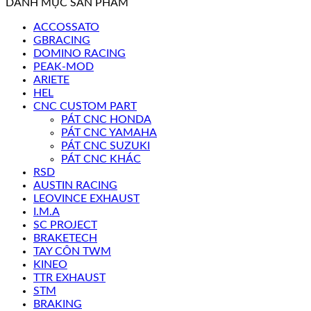
DANH MỤC SẢN PHẨM
ACCOSSATO
GBRACING
DOMINO RACING
PEAK-MOD
ARIETE
HEL
CNC CUSTOM PART
PÁT CNC HONDA
PÁT CNC YAMAHA
PÁT CNC SUZUKI
PÁT CNC KHÁC
RSD
AUSTIN RACING
LEOVINCE EXHAUST
I.M.A
SC PROJECT
BRAKETECH
TAY CÔN TWM
KINEO
TTR EXHAUST
STM
BRAKING