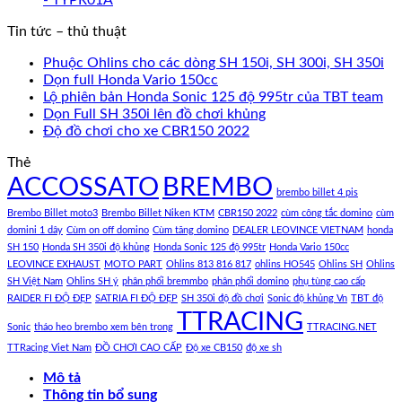
Tin tức – thủ thuật
Phuộc Ohlins cho các dòng SH 150i, SH 300i, SH 350i
Dọn full Honda Vario 150cc
Lộ phiên bản Honda Sonic 125 độ 995tr của TBT team
Dọn Full SH 350i lên đồ chơi khủng
Độ đồ chơi cho xe CBR150 2022
Thẻ
ACCOSSATO
BREMBO
brembo billet 4 pis
Brembo Billet moto3
Brembo Billet Niken KTM
CBR150 2022
cùm công tắc domino
cùm
domini 1 dây
Cùm on off domino
Cùm tăng domino
DEALER LEOVINCE VIETNAM
honda
SH 150
Honda SH 350i độ khủng
Honda Sonic 125 độ 995tr
Honda Vario 150cc
LEOVINCE EXHAUST
MOTO PART
Ohlins 813 816 817
ohlins HO545
Ohlins SH
Ohlins
SH Việt Nam
Ohlins SH ý
phân phối bremmbo
phân phối domino
phụ tùng cao cấp
RAIDER FI ĐỘ ĐẸP
SATRIA FI ĐỘ ĐẸP
SH 350i độ đồ chơi
Sonic độ khủng Vn
TBT độ
TTRACING
Sonic
tháo heo brembo xem bên trong
TTRACING.NET
TTRacing Viet Nam
ĐỒ CHƠI CAO CẤP
Độ xe CB150
độ xe sh
Mô tả
Thông tin bổ sung