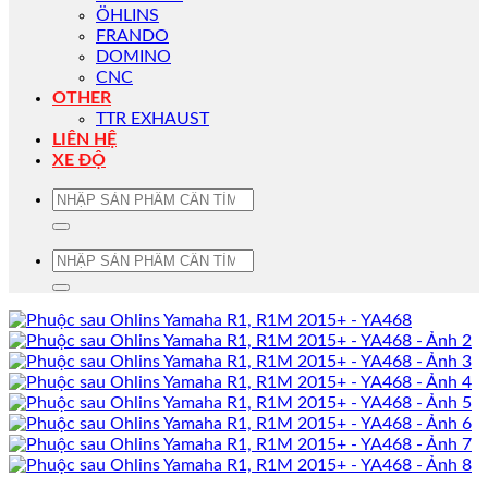
ÖHLINS
FRANDO
DOMINO
CNC
OTHER
TTR EXHAUST
LIÊN HỆ
XE ĐỘ
Tìm
kiếm:
Tìm
kiếm: