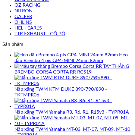
OZ RACING
NITRON
GALFER
OHLINS
HEL - EARL'S
TTR EXHAUST - CỔ PÔ
Sản phẩm
Heo
dầu Brembo 4 pis GP4-MINI 24mm 82mm
TAY THẮNG
BREMBO CORSA CORTA RR RCS19
Nắp xăng TWM KTM DUKE 390/790/890 -
TKTMPR06
Nắp xăng TWM Yamaha R3, R6, R1, R15v3 - TYPR01A
Nắp xăng TWM Yamaha MT-03, MT-07, MT-09, MT-10
- TYPR01A