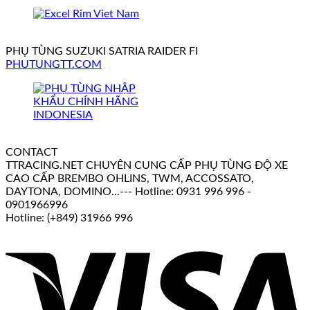
PHỤ TÙNG SUZUKI SATRIA RAIDER FI
PHUTUNGTT.COM
CONTACT
TTRACING.NET CHUYÊN CUNG CẤP PHỤ TÙNG ĐỘ XE
CAO CẤP BREMBO OHLINS, TWM, ACCOSSATO,
DAYTONA, DOMINO...--- Hotline: 0931 996 996 -
0901966996
Hotline: (+849) 31966 996
V