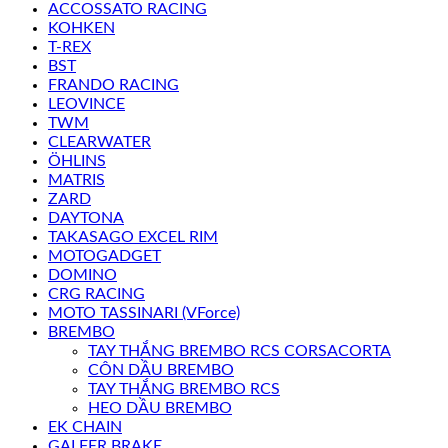
ACCOSSATO RACING
KOHKEN
T-REX
BST
FRANDO RACING
LEOVINCE
TWM
CLEARWATER
ÖHLINS
MATRIS
ZARD
DAYTONA
TAKASAGO EXCEL RIM
MOTOGADGET
DOMINO
CRG RACING
MOTO TASSINARI (VForce)
BREMBO
TAY THẮNG BREMBO RCS CORSACORTA
CÔN DẦU BREMBO
TAY THẮNG BREMBO RCS
HEO DẦU BREMBO
EK CHAIN
GALFER BRAKE