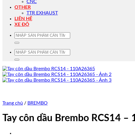
CNC
OTHER
TTR EXHAUST
LIÊN HỆ
XE ĐỘ
Tìm
kiếm:
Tìm
kiếm:
Trang chủ
/
BREMBO
Tay côn dầu Brembo RCS14 –