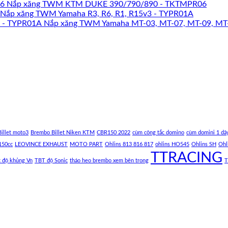
Nắp xăng TWM KTM DUKE 390/790/890 - TKTMPR06
Nắp xăng TWM Yamaha R3, R6, R1, R15v3 - TYPR01A
Nắp xăng TWM Yamaha MT-03, MT-07, MT-09, MT
illet moto3
Brembo Billet Niken KTM
CBR150 2022
cùm công tắc domino
cùm domini 1 dâ
150cc
LEOVINCE EXHAUST
MOTO PART
Ohlins 813 816 817
ohlins HO545
Ohlins SH
Ohl
TTRACING
c độ khủng Vn
TBT độ Sonic
tháo heo brembo xem bên trong
T