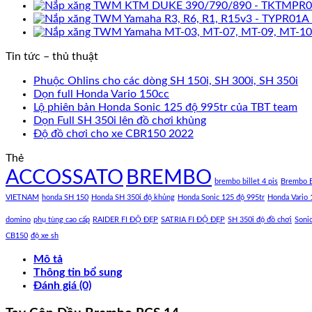
Tin tức – thủ thuật
Phuộc Ohlins cho các dòng SH 150i, SH 300i, SH 350i
Dọn full Honda Vario 150cc
Lộ phiên bản Honda Sonic 125 độ 995tr của TBT team
Dọn Full SH 350i lên đồ chơi khủng
Độ đồ chơi cho xe CBR150 2022
Thẻ
ACCOSSATO
BREMBO
brembo billet 4 pis
Brembo B
VIETNAM
honda SH 150
Honda SH 350i độ khủng
Honda Sonic 125 độ 995tr
Honda Vario 
domino
phụ tùng cao cấp
RAIDER FI ĐỘ ĐẸP
SATRIA FI ĐỘ ĐẸP
SH 350i độ đồ chơi
Soni
CB150
độ xe sh
Mô tả
Thông tin bổ sung
Đánh giá (0)