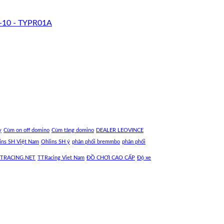
-10 - TYPR01A
y
Cùm on off domino
Cùm tăng domino
DEALER LEOVINCE
ins SH Việt Nam
Ohlins SH ý
phân phối bremmbo
phân phối
TRACING.NET
TTRacing Viet Nam
ĐỒ CHƠI CAO CẤP
Độ xe