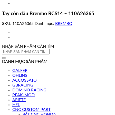
Tay côn dầu Brembo RCS14 – 110A26365
SKU:
110A26365
Danh mục:
BREMBO
NHẬP SẢN PHẨM CẦN TÌM
Tìm
kiếm:
DANH MỤC SẢN PHẨM
GALFER
OHLINS
ACCOSSATO
GBRACING
DOMINO RACING
PEAK-MOD
ARIETE
HEL
CNC CUSTOM PART
PÁT CNC HONDA