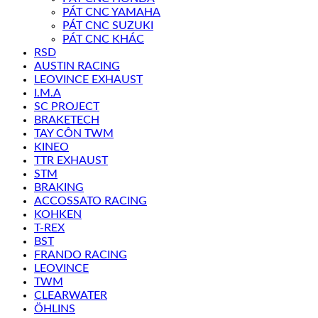
PÁT CNC YAMAHA
PÁT CNC SUZUKI
PÁT CNC KHÁC
RSD
AUSTIN RACING
LEOVINCE EXHAUST
I.M.A
SC PROJECT
BRAKETECH
TAY CÔN TWM
KINEO
TTR EXHAUST
STM
BRAKING
ACCOSSATO RACING
KOHKEN
T-REX
BST
FRANDO RACING
LEOVINCE
TWM
CLEARWATER
ÖHLINS