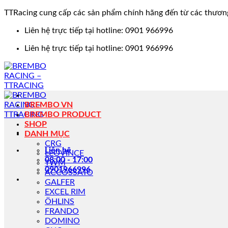
TTRacing cung cấp các sản phẩm chính hãng đến từ các thươn
Bỏ
Liên hệ trực tiếp tại hotline: 0901 966996
qua
Liên hệ trực tiếp tại hotline: 0901 966996
nội
dung
BREMBO VN
BREMBO PRODUCT
SHOP
DANH MỤC
CRG
Liên hệ
LEOVINCE
08:00 - 17:00
TWM
0901966996
ACCOSSATO
GALFER
EXCEL RIM
ÖHLINS
FRANDO
DOMINO