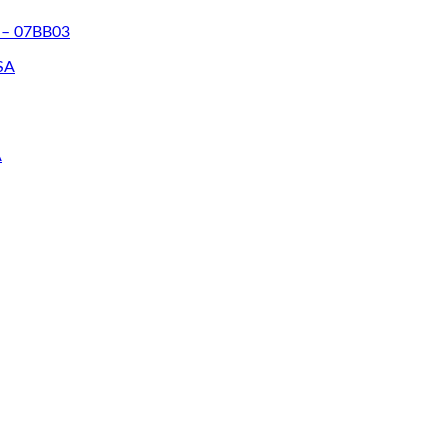
 – 07BB03
A