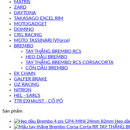
MATRIS
ZARD
DAYTONA
TAKASAGO EXCEL RIM
MOTOGADGET
DOMINO
CRG RACING
MOTO TASSINARI (VForce)
BREMBO
TAY THẮNG BREMBO RCS
HEO DẦU BREMBO
TAY THẮNG BREMBO RCS CORSACORTA
CÔN DẦU BREMBO
EK CHAIN
GALFER BRAKE
OZ RACING
NITRON
HEL - EARL'S
TTR EXHAUST - CỔ PÔ
Sản phẩm
Heo dầ
TAY THẮNG B