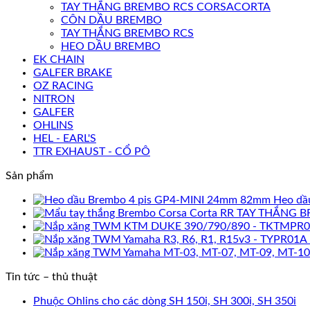
TAY THẮNG BREMBO RCS CORSACORTA
CÔN DẦU BREMBO
TAY THẮNG BREMBO RCS
HEO DẦU BREMBO
EK CHAIN
GALFER BRAKE
OZ RACING
NITRON
GALFER
OHLINS
HEL - EARL'S
TTR EXHAUST - CỔ PÔ
Sản phẩm
Heo dầ
TAY THẮNG B
Tin tức – thủ thuật
Phuộc Ohlins cho các dòng SH 150i, SH 300i, SH 350i