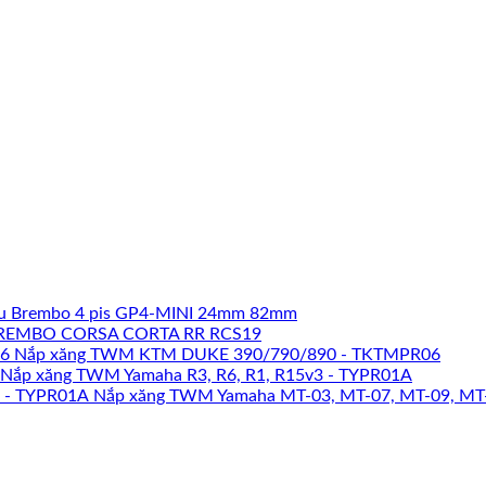
u Brembo 4 pis GP4-MINI 24mm 82mm
REMBO CORSA CORTA RR RCS19
Nắp xăng TWM KTM DUKE 390/790/890 - TKTMPR06
Nắp xăng TWM Yamaha R3, R6, R1, R15v3 - TYPR01A
Nắp xăng TWM Yamaha MT-03, MT-07, MT-09, MT