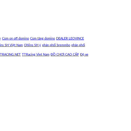
y
Cùm on off domino
Cùm tăng domino
DEALER LEOVINCE
ins SH Việt Nam
Ohlins SH ý
phân phối bremmbo
phân phối
TRACING.NET
TTRacing Viet Nam
ĐỒ CHƠI CAO CẤP
Độ xe