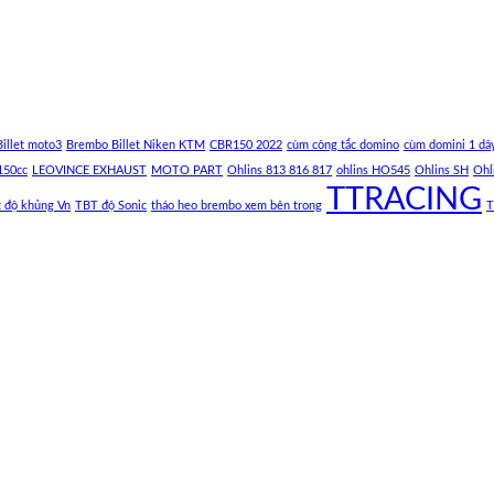
illet moto3
Brembo Billet Niken KTM
CBR150 2022
cùm công tắc domino
cùm domini 1 dâ
150cc
LEOVINCE EXHAUST
MOTO PART
Ohlins 813 816 817
ohlins HO545
Ohlins SH
Ohl
TTRACING
c độ khủng Vn
TBT độ Sonic
tháo heo brembo xem bên trong
T