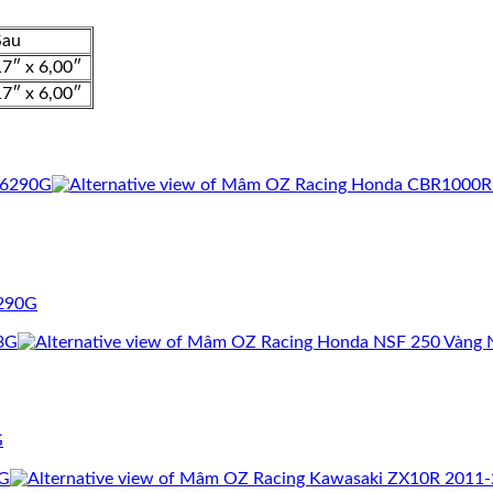
Sau
17″ x 6,00″
17″ x 6,00″
290G
G