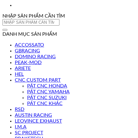
NHẬP SẢN PHẨM CẦN TÌM
Tìm
kiếm:
DANH MỤC SẢN PHẨM
ACCOSSATO
GBRACING
DOMINO RACING
PEAK-MOD
ARIETE
HEL
CNC CUSTOM PART
PÁT CNC HONDA
PÁT CNC YAMAHA
PÁT CNC SUZUKI
PÁT CNC KHÁC
RSD
AUSTIN RACING
LEOVINCE EXHAUST
I.M.A
SC PROJECT