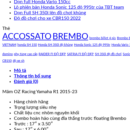
Dọn full Honda Vario 150cc
Lộ phiên bản Honda Sonic 125 độ 995tr của TBT team
Dọn Full SH 350i lên đồ chơi khủng
Độ đồ chơi cho xe CBR150 2022
Thẻ
ACCOSSATO
BREMBO
brembo billet 4 pis
Brembo B
VIETNAM
honda SH 150
Honda SH 350i độ khủng
Honda Sonic 125 độ 995tr
Honda Vario 
domino
phụ tùng cao cấp
RAIDER FI ĐỘ ĐẸP
SATRIA FI ĐỘ ĐẸP
SH 350i độ đồ chơi
Soni
CB150
độ xe sh
Mô tả
Thông tin bổ sung
Đánh giá (0)
Mâm OZ Racing Yamaha R1 2015-23
Hàng chính hãng
Trọng lượng siêu nhẹ
Chất liệu cnc nhôm nguyên khối
Combo hoàn hảo cùng đĩa thắng trước floating Brembo
Trước : 17″ x 3.50″
Sau : 17″ x 6.00″