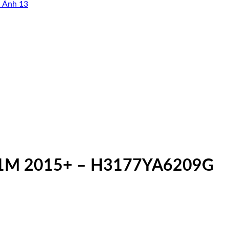
R1M 2015+ – H3177YA6209G