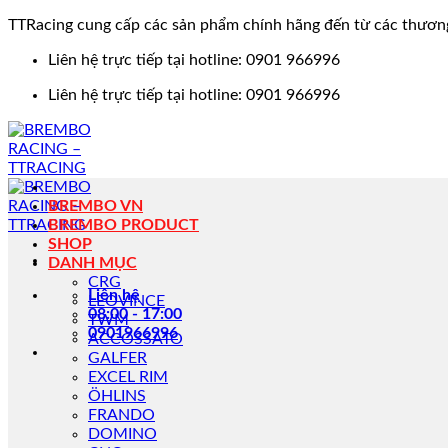
TTRacing cung cấp các sản phẩm chính hãng đến từ các thươn
Bỏ
Liên hệ trực tiếp tại hotline: 0901 966996
qua
Liên hệ trực tiếp tại hotline: 0901 966996
nội
dung
BREMBO VN
BREMBO PRODUCT
SHOP
DANH MỤC
CRG
Liên hệ
LEOVINCE
08:00 - 17:00
TWM
0901966996
ACCOSSATO
GALFER
EXCEL RIM
ÖHLINS
FRANDO
DOMINO