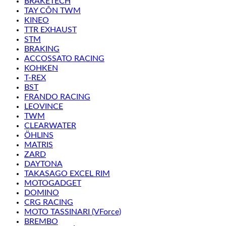
BRAKETECH
TAY CÔN TWM
KINEO
TTR EXHAUST
STM
BRAKING
ACCOSSATO RACING
KOHKEN
T-REX
BST
FRANDO RACING
LEOVINCE
TWM
CLEARWATER
ÖHLINS
MATRIS
ZARD
DAYTONA
TAKASAGO EXCEL RIM
MOTOGADGET
DOMINO
CRG RACING
MOTO TASSINARI (VForce)
BREMBO