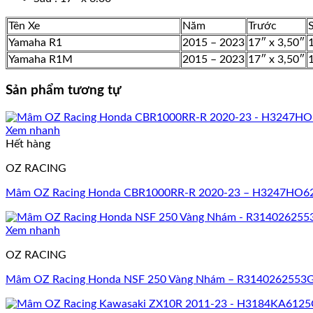
Tên Xe
Năm
Trước
Yamaha R1
2015 – 2023
17″ x 3,50″
Yamaha R1M
2015 – 2023
17″ x 3,50″
Sản phẩm tương tự
Xem nhanh
Hết hàng
OZ RACING
Mâm OZ Racing Honda CBR1000RR-R 2020-23 – H3247HO6
Xem nhanh
OZ RACING
Mâm OZ Racing Honda NSF 250 Vàng Nhám – R3140262553