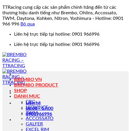
TTRacing cung cấp các sản phẩm chính hãng đến từ các
thương hiệu danh tiếng như Brembo, Ohlins, Accossato,
TWM, Daytona, Kohken, Nitron, Yoshimura - Hotline: 0901
966 996
Bỏ qua
Bỏ
Liên hệ trực tiếp tại hotline: 0901 966996
qua
Liên hệ trực tiếp tại hotline: 0901 966996
nội
dung
BREMBO VN
BREMBO PRODUCT
SHOP
DANH MỤC
CRG
Liên hệ
LEOVINCE
08:00 - 17:00
TWM
0901966996
ACCOSSATO
GALFER
EXCEL RIM