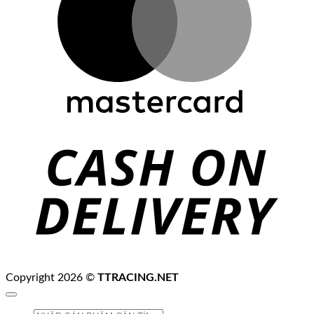
C
D
Copyright 2026 ©
TTRACING.NET