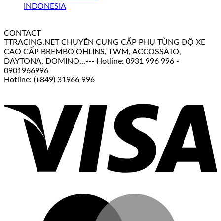
CONTACT
TTRACING.NET CHUYÊN CUNG CẤP PHỤ TÙNG ĐỘ XE
CAO CẤP BREMBO OHLINS, TWM, ACCOSSATO,
DAYTONA, DOMINO...--- Hotline: 0931 996 996 -
0901966996
Hotline: (+849) 31966 996
V
M