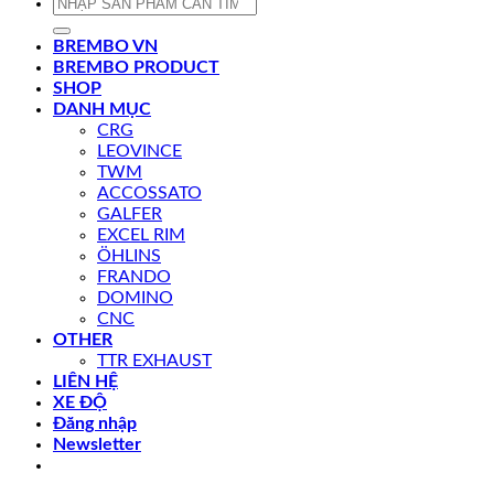
Tìm
kiếm:
BREMBO VN
BREMBO PRODUCT
SHOP
DANH MỤC
CRG
LEOVINCE
TWM
ACCOSSATO
GALFER
EXCEL RIM
ÖHLINS
FRANDO
DOMINO
CNC
OTHER
TTR EXHAUST
LIÊN HỆ
XE ĐỘ
Đăng nhập
Newsletter