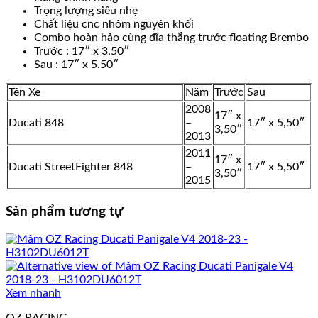
Trọng lượng siêu nhẹ
Chất liệu cnc nhôm nguyên khối
Combo hoàn hảo cùng đĩa thắng trước floating Brembo
Trước : 17″ x 3.50″
Sau : 17″ x 5.50″
Tên Xe
Năm
Trước
Sau
2008
17″ x
Ducati 848
–
17″ x 5,50″
3,50″
2013
2011
17″ x
Ducati StreetFighter 848
–
17″ x 5,50″
3,50″
2015
Sản phẩm tương tự
Xem nhanh