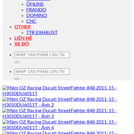
ÖHLINS
FRANDO
DOMINO
CNC
OTHER
TTR EXHAUST
LIÊN HỆ
XE ĐỘ
Tìm
kiếm:
Tìm
kiếm: