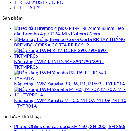
TTR EXHAUST - CỔ PÔ
HEL - EARL'S
Sản phẩm
Heo
dầu Brembo 4 pis GP4-MINI 24mm 82mm
TAY THẮNG
BREMBO CORSA CORTA RR RCS19
Nắp xăng TWM KTM DUKE 390/790/890 -
TKTMPR06
Nắp xăng TWM Yamaha R3, R6, R1, R15v3 - TYPR01A
Nắp xăng TWM Yamaha MT-03, MT-07, MT-09, MT-10
- TYPR01A
Tin tức – thủ thuật
Phuộc Ohlins cho các dòng SH 150i, SH 300i, SH 350i