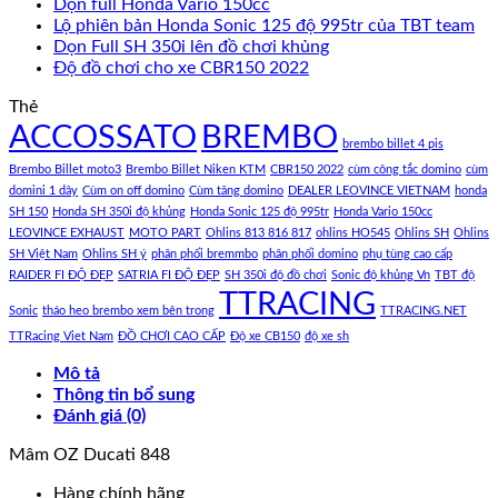
Dọn full Honda Vario 150cc
Lộ phiên bản Honda Sonic 125 độ 995tr của TBT team
Dọn Full SH 350i lên đồ chơi khủng
Độ đồ chơi cho xe CBR150 2022
Thẻ
ACCOSSATO
BREMBO
brembo billet 4 pis
Brembo Billet moto3
Brembo Billet Niken KTM
CBR150 2022
cùm công tắc domino
cùm
domini 1 dây
Cùm on off domino
Cùm tăng domino
DEALER LEOVINCE VIETNAM
honda
SH 150
Honda SH 350i độ khủng
Honda Sonic 125 độ 995tr
Honda Vario 150cc
LEOVINCE EXHAUST
MOTO PART
Ohlins 813 816 817
ohlins HO545
Ohlins SH
Ohlins
SH Việt Nam
Ohlins SH ý
phân phối bremmbo
phân phối domino
phụ tùng cao cấp
RAIDER FI ĐỘ ĐẸP
SATRIA FI ĐỘ ĐẸP
SH 350i độ đồ chơi
Sonic độ khủng Vn
TBT độ
TTRACING
Sonic
tháo heo brembo xem bên trong
TTRACING.NET
TTRacing Viet Nam
ĐỒ CHƠI CAO CẤP
Độ xe CB150
độ xe sh
Mô tả
Thông tin bổ sung
Đánh giá (0)
Mâm OZ Ducati 848
Hàng chính hãng