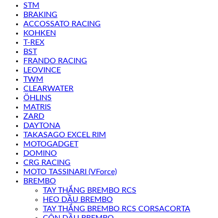
STM
BRAKING
ACCOSSATO RACING
KOHKEN
T-REX
BST
FRANDO RACING
LEOVINCE
TWM
CLEARWATER
ÖHLINS
MATRIS
ZARD
DAYTONA
TAKASAGO EXCEL RIM
MOTOGADGET
DOMINO
CRG RACING
MOTO TASSINARI (VForce)
BREMBO
TAY THẮNG BREMBO RCS
HEO DẦU BREMBO
TAY THẮNG BREMBO RCS CORSACORTA
CÔN DẦU BREMBO