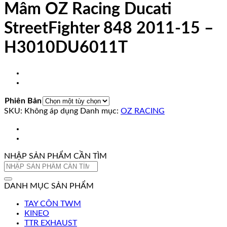
Mâm OZ Racing Ducati
StreetFighter 848 2011-15 –
H3010DU6011T
Phiên Bản
SKU:
Không áp dụng
Danh mục:
OZ RACING
NHẬP SẢN PHẨM CẦN TÌM
Tìm
kiếm:
DANH MỤC SẢN PHẨM
TAY CÔN TWM
KINEO
TTR EXHAUST