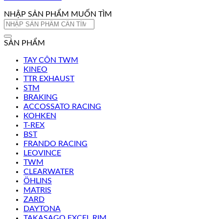
NHẬP SẢN PHẨM MUỐN TÌM
Tìm
kiếm:
SẢN PHẨM
TAY CÔN TWM
KINEO
TTR EXHAUST
STM
BRAKING
ACCOSSATO RACING
KOHKEN
T-REX
BST
FRANDO RACING
LEOVINCE
TWM
CLEARWATER
ÖHLINS
MATRIS
ZARD
DAYTONA
TAKASAGO EXCEL RIM