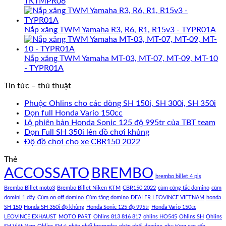
TKTMPR06
Nắp xăng TWM Yamaha R3, R6, R1, R15v3 - TYPR01A
Nắp xăng TWM Yamaha MT-03, MT-07, MT-09, MT-10
- TYPR01A
Tin tức – thủ thuật
Phuộc Ohlins cho các dòng SH 150i, SH 300i, SH 350i
Dọn full Honda Vario 150cc
Lộ phiên bản Honda Sonic 125 độ 995tr của TBT team
Dọn Full SH 350i lên đồ chơi khủng
Độ đồ chơi cho xe CBR150 2022
Thẻ
ACCOSSATO
BREMBO
brembo billet 4 pis
Brembo Billet moto3
Brembo Billet Niken KTM
CBR150 2022
cùm công tắc domino
cùm
domini 1 dây
Cùm on off domino
Cùm tăng domino
DEALER LEOVINCE VIETNAM
honda
SH 150
Honda SH 350i độ khủng
Honda Sonic 125 độ 995tr
Honda Vario 150cc
LEOVINCE EXHAUST
MOTO PART
Ohlins 813 816 817
ohlins HO545
Ohlins SH
Ohlins