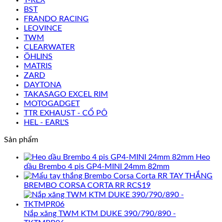
BST
FRANDO RACING
LEOVINCE
TWM
CLEARWATER
ÖHLINS
MATRIS
ZARD
DAYTONA
TAKASAGO EXCEL RIM
MOTOGADGET
TTR EXHAUST - CỔ PÔ
HEL - EARL'S
Sản phẩm
Heo
dầu Brembo 4 pis GP4-MINI 24mm 82mm
TAY THẮNG
BREMBO CORSA CORTA RR RCS19
Nắp xăng TWM KTM DUKE 390/790/890 -