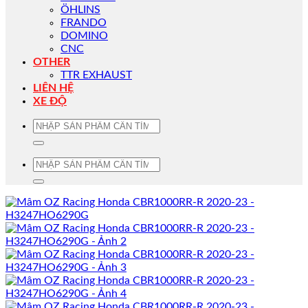
ÖHLINS
FRANDO
DOMINO
CNC
OTHER
TTR EXHAUST
LIÊN HỆ
XE ĐỘ
Tìm
kiếm:
Tìm
kiếm: