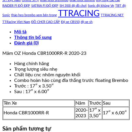
SH Việt Nam
Ohlins SH ý
phân phối bremmbo
phân phối domino
phụ tùng cao cấp
RAIDER FI ĐỘ ĐẸP
SATRIA FI ĐỘ ĐẸP
SH 350i độ đồ chơi
Sonic độ khủng Vn
TBT độ
TTRACING
Sonic
tháo heo brembo xem bên trong
TTRACING.NET
TTRacing Viet Nam
ĐỒ CHƠI CAO CẤP
Độ xe CB150
độ xe sh
Mô tả
Thông tin bổ sung
Đánh giá (0)
Mâm OZ Honda CBR1000RR-R 2020-23
Hàng chính hãng
Trọng lượng siêu nhẹ
Chất liệu cnc nhôm nguyên khối
Combo hoàn hảo cùng đĩa thắng trước floating Brembo
Trước : 17″ x 3.50″
Sau : 17″ x 6.00″
Tên Xe
Năm
Trước
Sau
2020-
17″ x
Honda CBR1000RR-R
17″ x 6,00″
2023
3,50″
Sản phẩm tương tự