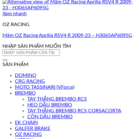
Xem nhanh
OZ RACING
Mâm OZ Racing Aprilia RSV4 R 2009-23 – H3065AP6095G
NHẬP SẢN PHẨM MUỐN TÌM
Tìm
kiếm:
SẢN PHẨM
DOMINO
CRG RACING
MOTO TASSINARI (VForce)
BREMBO
TAY THẮNG BREMBO RCS
HEO DẦU BREMBO
TAY THẮNG BREMBO RCS CORSACORTA
CÔN DẦU BREMBO
EK CHAIN
GALFER BRAKE
OZ RACING