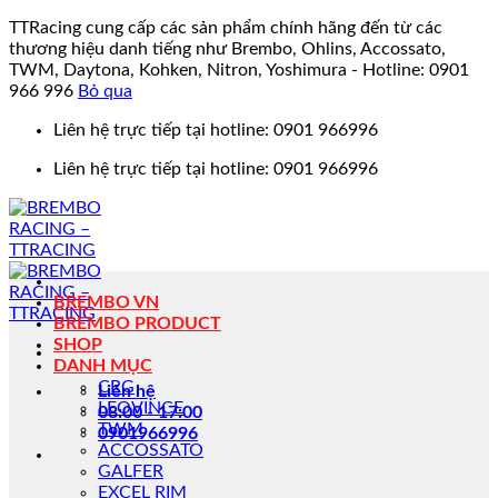
TTRacing cung cấp các sản phẩm chính hãng đến từ các
thương hiệu danh tiếng như Brembo, Ohlins, Accossato,
TWM, Daytona, Kohken, Nitron, Yoshimura - Hotline: 0901
966 996
Bỏ qua
Bỏ
Liên hệ trực tiếp tại hotline: 0901 966996
qua
Liên hệ trực tiếp tại hotline: 0901 966996
nội
dung
BREMBO VN
BREMBO PRODUCT
SHOP
DANH MỤC
CRG
Liên hệ
LEOVINCE
08:00 - 17:00
TWM
0901966996
ACCOSSATO
GALFER
EXCEL RIM