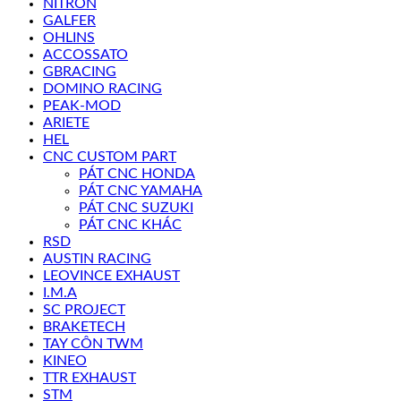
NITRON
GALFER
OHLINS
ACCOSSATO
GBRACING
DOMINO RACING
PEAK-MOD
ARIETE
HEL
CNC CUSTOM PART
PÁT CNC HONDA
PÁT CNC YAMAHA
PÁT CNC SUZUKI
PÁT CNC KHÁC
RSD
AUSTIN RACING
LEOVINCE EXHAUST
I.M.A
SC PROJECT
BRAKETECH
TAY CÔN TWM
KINEO
TTR EXHAUST
STM